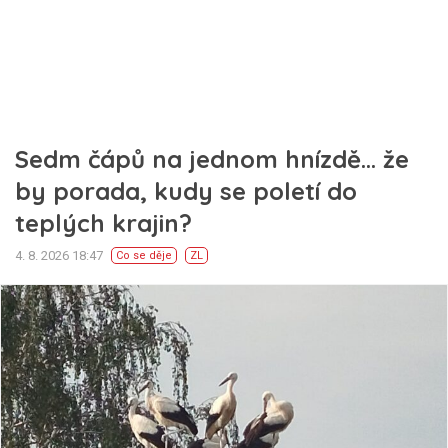
Sedm čápů na jednom hnízdě… že
by porada, kudy se poletí do
teplých krajin?
4. 8. 2026 18:47
Co se děje
ZL