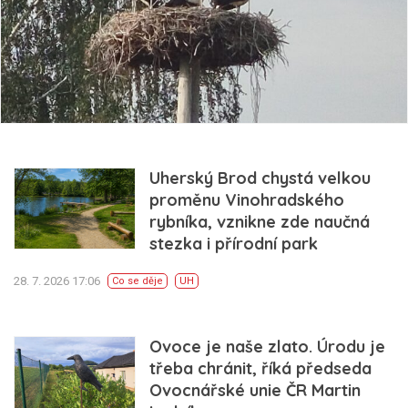
Uherský Brod chystá velkou
proměnu Vinohradského
rybníka, vznikne zde naučná
stezka i přírodní park
28. 7. 2026 17:06
Co se děje
UH
Ovoce je naše zlato. Úrodu je
třeba chránit, říká předseda
Ovocnářské unie ČR Martin