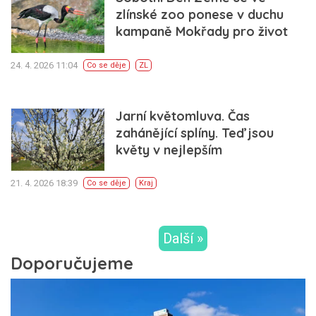
zlínské zoo ponese v duchu
kampaně Mokřady pro život
24. 4. 2026 11:04
Co se děje
ZL
Jarní květomluva. Čas
zahánějící splíny. Teď jsou
květy v nejlepším
21. 4. 2026 18:39
Co se děje
Kraj
Další »