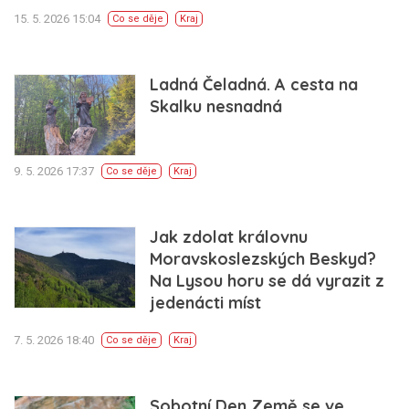
15. 5. 2026 15:04
Co se děje
Kraj
Ladná Čeladná. A cesta na
Skalku nesnadná
9. 5. 2026 17:37
Co se děje
Kraj
Jak zdolat královnu
Moravskoslezských Beskyd?
Na Lysou horu se dá vyrazit z
jedenácti míst
7. 5. 2026 18:40
Co se děje
Kraj
Sobotní Den Země se ve