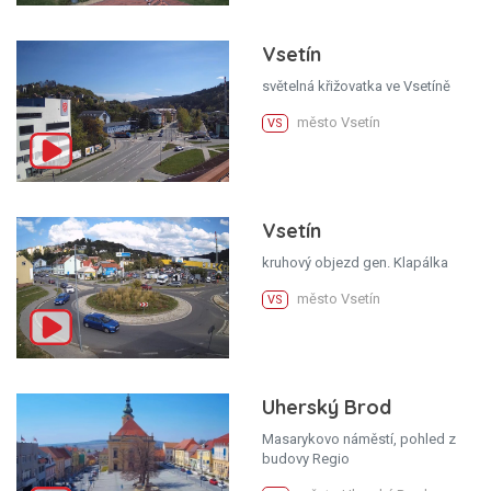
Vsetín
světelná křižovatka ve Vsetíně
město Vsetín
VS
Vsetín
kruhový objezd gen. Klapálka
město Vsetín
VS
Uherský Brod
Masarykovo náměstí, pohled z
budovy Regio