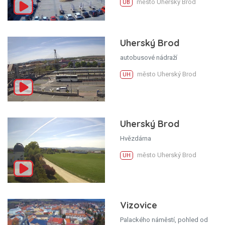
město Uherský Brod
UB
Uherský Brod
autobusové nádraží
město Uherský Brod
UH
Uherský Brod
Hvězdárna
město Uherský Brod
UH
Vizovice
Palackého náměstí, pohled od