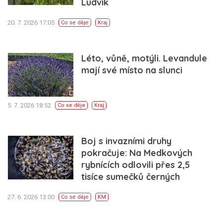
Ludvík
20. 7. 2026 17:05
Co se děje
Kraj
Léto, vůně, motýli. Levandule
mají své místo na slunci
5. 7. 2026 18:52
Co se děje
Kraj
Boj s invazními druhy
pokračuje: Na Medkových
rybnících odlovili přes 2,5
tisíce sumečků černých
27. 6. 2026 13:00
Co se děje
KM