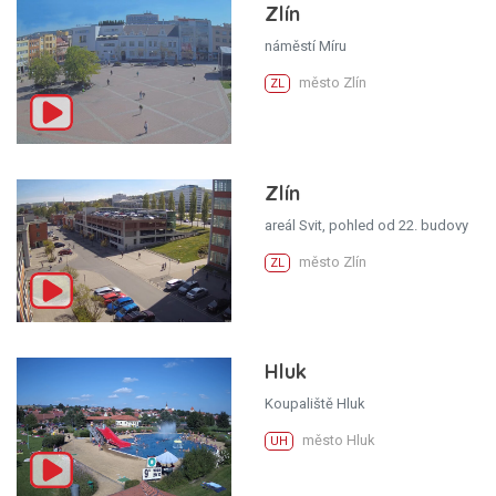
Zlín
náměstí Míru
město Zlín
ZL
Zlín
areál Svit, pohled od 22. budovy
město Zlín
ZL
Hluk
Koupaliště Hluk
město Hluk
UH