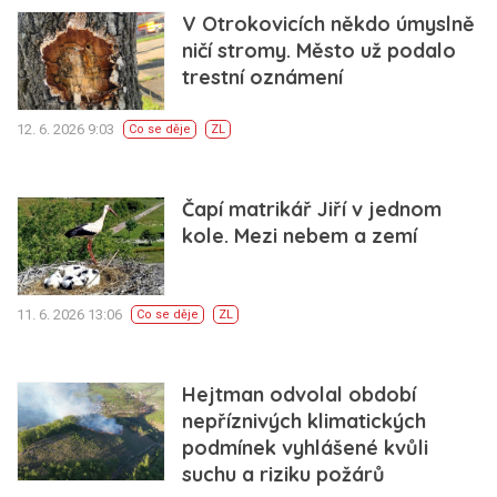
V Otrokovicích někdo úmyslně
ničí stromy. Město už podalo
trestní oznámení
12. 6. 2026 9:03
Co se děje
ZL
Čapí matrikář Jiří v jednom
kole. Mezi nebem a zemí
11. 6. 2026 13:06
Co se děje
ZL
Hejtman odvolal období
nepříznivých klimatických
podmínek vyhlášené kvůli
suchu a riziku požárů