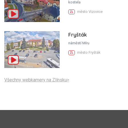
kostela
město Vizovice
ZL
Fryšták
náměstí Míru
město Fryšták
ZL
Všechny webkamery na Zlínsku>