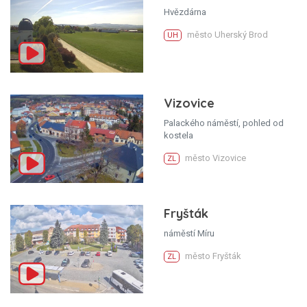
Hvězdárna
město Uherský Brod
UH
Vizovice
Palackého náměstí, pohled od
kostela
město Vizovice
ZL
Fryšták
náměstí Míru
město Fryšták
ZL