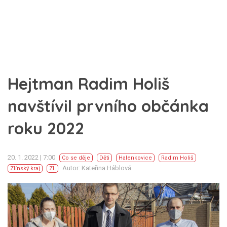
Hejtman Radim Holiš
navštívil prvního občánka
roku 2022
20. 1. 2022 | 7:00
Co se děje
Děti
Halenkovice
Radim Holiš
Autor: Kateřina Háblová
Zlínský kraj
ZL