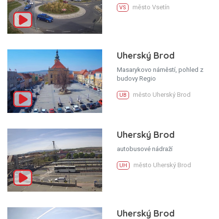
město Vsetín
VS
Uherský Brod
Masarykovo náměstí, pohled z
budovy Regio
město Uherský Brod
UB
Uherský Brod
autobusové nádraží
město Uherský Brod
UH
Uherský Brod