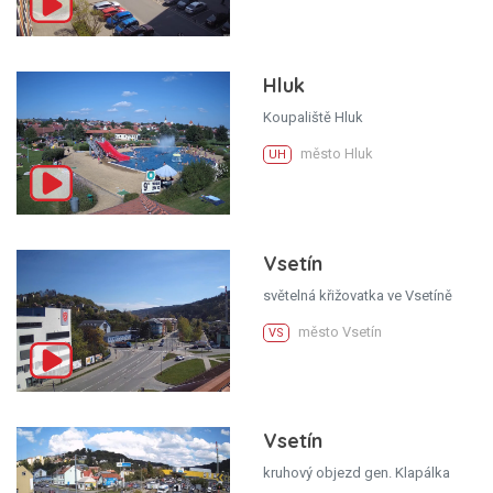
Hluk
Koupaliště Hluk
město Hluk
UH
Vsetín
světelná křižovatka ve Vsetíně
město Vsetín
VS
Vsetín
kruhový objezd gen. Klapálka