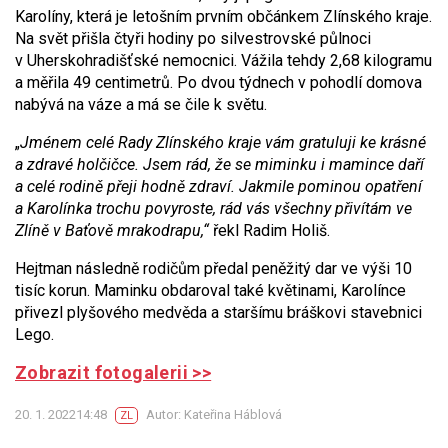
Karolíny, která je letošním prvním občánkem Zlínského kraje.
Na svět přišla čtyři hodiny po silvestrovské půlnoci
v Uherskohradišťské nemocnici. Vážila tehdy 2,68 kilogramu
a měřila 49 centimetrů. Po dvou týdnech v pohodlí domova
nabývá na váze a má se čile k světu.
„
Jménem celé Rady Zlínského kraje vám gratuluji ke krásné
a zdravé holčičce. Jsem rád, že se miminku i mamince daří
a celé rodině přeji hodně zdraví. Jakmile pominou opatření
a Karolínka trochu povyroste, r
ád vás všechny přivítám ve
Zlíně v Baťově mrakodrapu
,“
řekl Radim Holiš.
Hejtman následně rodičům předal peněžitý dar ve výši 10
tisíc korun. Maminku obdaroval také květinami, Karolínce
přivezl plyšového medvěda a staršímu bráškovi stavebnici
Lego.
Zobrazit fotogalerii >>
20. 1. 202214:48
Autor: Kateřina Háblová
ZL