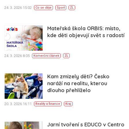
24. 3. 2026 15:02
Co se děje
Sport
ZL
Mateřská škola ORBIS: místo,
kde děti objevují svět s radostí
24. 3. 2026 8:05
Komerční článek
ZL
Kam zmizely děti? Česko
naráží na realitu, kterou
dlouho přehlíželo
20. 3. 2026 16:11
Reality a finance
Kraj
Jarní tvoření s EDUCO v Centro