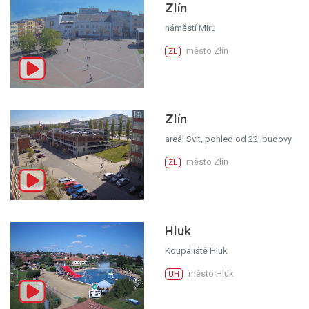
Zlín
náměstí Míru
město Zlín
ZL
Zlín
areál Svit, pohled od 22. budovy
město Zlín
ZL
Hluk
Koupaliště Hluk
město Hluk
UH