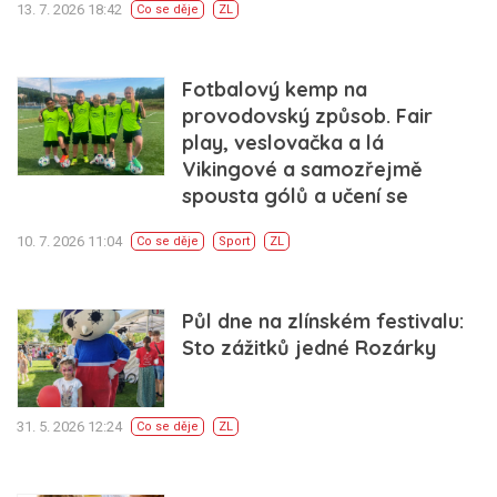
13. 7. 2026 18:42
Co se děje
ZL
Fotbalový kemp na
provodovský způsob. Fair
play, veslovačka a lá
Vikingové a samozřejmě
spousta gólů a učení se
10. 7. 2026 11:04
Co se děje
Sport
ZL
Půl dne na zlínském festivalu:
Sto zážitků jedné Rozárky
31. 5. 2026 12:24
Co se děje
ZL