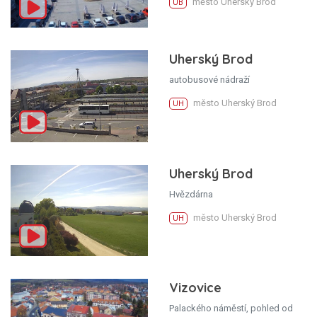
město Uherský Brod
UB
Uherský Brod
autobusové nádraží
město Uherský Brod
UH
Uherský Brod
Hvězdárna
město Uherský Brod
UH
Vizovice
Palackého náměstí, pohled od