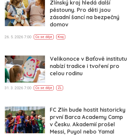
Zlínský kraj hledá další
pěstouny. Pro děti jsou
zásadní šancí na bezpečný
domov
26. 5. 2026 7:00
Co se děje
Kraj
Velikonoce v Baťově institutu
nabízí tradice i tvoření pro
celou rodinu
31. 3. 2026 7:00
Co se děje
ZL
FC Zlín bude hostit historicky
první Barca Academy Camp
v Česku. Akademií prošel
Messi, Puyol nebo Yamal