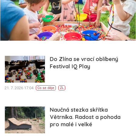
Do Zlína se vrací oblíbený
Festival IQ Play
21. 7. 2026 17:04
Co se děje
ZL
Naučná stezka skřítka
Větrníka. Radost a pohoda
pro malé i velké