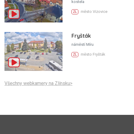
kostela
město Vizovice
ZL
Fryšták
náměstí Míru
město Fryšták
ZL
Všechny webkamery na Zlínsku>