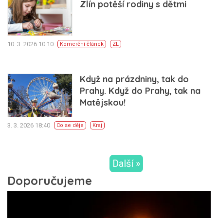
Zlín potěší rodiny s dětmi
10. 3. 2026 10:10
Komerční článek
ZL
Když na prázdniny, tak do
Prahy. Když do Prahy, tak na
Matějskou!
3. 3. 2026 18:40
Co se děje
Kraj
Další »