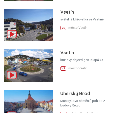
Vsetín
světelná křižovatka ve Vsetíně
město Vsetín
VS
Vsetín
kruhový objezd gen. Klapálka
město Vsetín
VS
Uherský Brod
Masarykovo náměstí, pohled z
budovy Regio