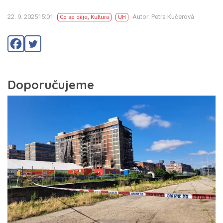
22. 9. 202515:01
Autor: Petra Kučerová
Co se děje
,
Kultura
UH