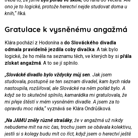
ono je to logické, protože herectví nejde studovat doma u
knih,“
říká.
Gratulace k vysněnému angažmá
Klára pochází z Hodonína a
do Slováckého divadla
odmala pravidelně jezdila coby divačka
. A tak bylo
logické, že ho měla na seznamu těch, ve kterých by si
přála
získat angažmá
. A to se jí splnilo.
„
Slovácké divadlo bylo vždycky můj sen
. Jak jsem
studovala, postupně se ten seznam divadel, kam bych ráda
nastoupila, rozšiřoval, ale Slovácké na něm pořád bylo. A
když se to skutečně splnilo, kamarádka mi gratulovala, že
mi přeje štěstí v mém vysněném divadle. A jsem za to
opravdu moc ráda,“
vyznává se Klára Ondrůšková.
„
Na JAMU zněly různé strašáky
, že v angažmá už nikdy
nebudeme mít na nic čas, trochu jsem se obávala kolektivu,
jestli si s kolegy budu mít co říct, když jsem o herectví ještě