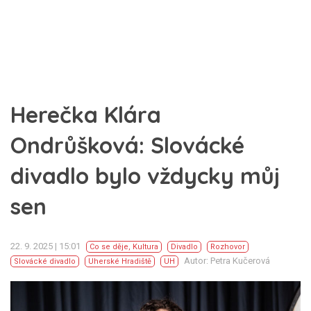
Herečka Klára
Ondrůšková: Slovácké
divadlo bylo vždycky můj
sen
22. 9. 2025 | 15:01
Co se děje
,
Kultura
Divadlo
Rozhovor
Autor: Petra Kučerová
Slovácké divadlo
Uherské Hradiště
UH