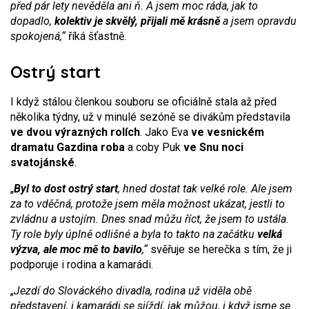
před pár lety nevěděla ani ň. A jsem moc ráda, jak to
dopadlo,
kolektiv je skvělý, přijali mě krásně
a jsem opravdu
spokojená,“
říká šťastně.
Ostrý start
I když stálou členkou souboru se oficiálně stala až před
několika týdny, už v minulé sezóně se divákům představila
ve dvou výrazných rolích
. Jako Eva
ve vesnickém
dramatu Gazdina roba
a coby Puk
ve Snu noci
svatojánské
.
„
Byl to dost ostrý start
, hned dostat tak velké role. Ale jsem
za to vděčná, protože jsem měla možnost ukázat, jestli to
zvládnu a ustojím. Dnes snad můžu říct, že jsem to ustála.
Ty role byly úplně odlišné a byla to takto na začátku
velká
výzva, ale moc mě to bavilo
,“
svěřuje se herečka s tím, že ji
podporuje i rodina a kamarádi.
„
Jezdí do Slováckého divadla, rodina už viděla obě
představení, i kamarádi se sjíždí, jak můžou, i když jsme se