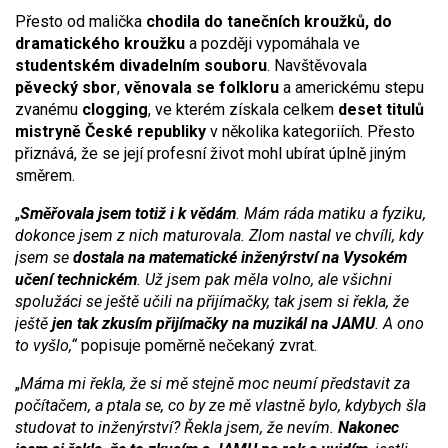
Přesto od malička
chodila do tanečních kroužků, do
dramatického kroužku
a později vypomáhala ve
studentském divadelním souboru
. Navštěvovala
pěvecký sbor
,
věnovala se folkloru
a americkému stepu
zvanému
clogging
, ve kterém získala celkem
deset titulů
mistryně České republiky
v několika kategoriích. Přesto
přiznává, že se její profesní život mohl ubírat úplně jiným
směrem.
„
Směřovala jsem totiž i k vědám
. Mám ráda matiku a fyziku,
dokonce jsem z nich maturovala. Zlom nastal ve chvíli, kdy
jsem se
dostala na matematické inženýrství na Vysokém
učení technickém
. Už jsem pak měla volno, ale všichni
spolužáci se ještě učili na přijímačky, tak jsem si řekla, že
ještě
jen tak zkusím přijímačky na muzikál na JAMU
. A ono
to vyšlo,“
popisuje poměrně nečekaný zvrat.
„
Máma mi řekla, že si mě stejně moc neumí představit za
počítačem, a ptala se, co by ze mě vlastně bylo, kdybych šla
studovat to inženýrství? Řekla jsem, že nevím.
Nakonec