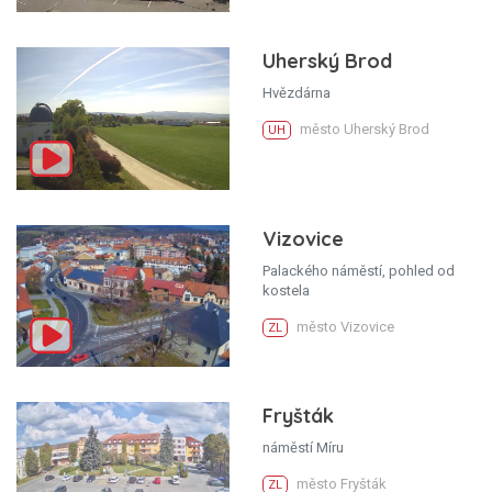
Uherský Brod
Hvězdárna
město Uherský Brod
UH
Vizovice
Palackého náměstí, pohled od
kostela
město Vizovice
ZL
Fryšták
náměstí Míru
město Fryšták
ZL