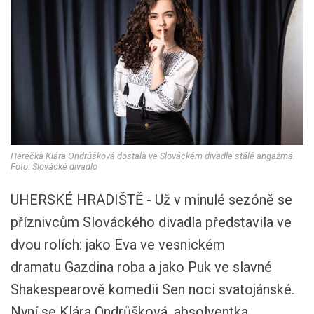
Herečka Klára Ondrůšková dostala ve Slováckém divadle stálé angažmá.
Foto: Slovácké divadlo
UHERSKÉ HRADIŠTĚ - Už v minulé sezóně se
příznivcům Slováckého divadla představila ve
dvou rolích: jako Eva ve vesnickém
dramatu Gazdina roba a jako Puk ve slavné
Shakespearově komedii Sen noci svatojánské.
Nyní se Klára Ondrůšková, absolventka