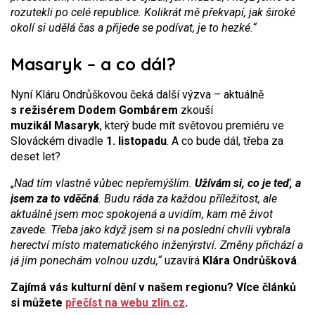
rozutekli po celé republice. Kolikrát mě překvapí, jak široké
okolí si udělá čas a přijede se podívat, je to hezké.“
Masaryk – a co dál?
Nyní Kláru Ondrůškovou čeká další výzva – aktuálně
s režisérem Dodem Gombárem
zkouší
muzikál Masaryk
, který bude mít světovou premiéru ve
Slováckém divadle
1. listopadu
. A co bude dál, třeba za
deset let?
„
Nad tím vlastně vůbec nepřemýšlím.
Užívám si, co je teď, a
jsem za to vděčná
. Budu ráda za každou příležitost, ale
aktuálně jsem moc spokojená a uvidím, kam mě život
zavede. Třeba jako když jsem si na poslední chvíli vybrala
herectví místo matematického inženýrství. Změny přichází a
já jim ponechám volnou uzdu,“
uzavírá
Klára Ondrůšková
.
Zajímá vás kulturní dění v našem regionu? Více článků
si můžete
přečíst na webu zlin.cz
.