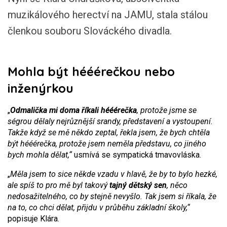
muzikálového herectví na JAMU, stala stálou
členkou souboru Slováckého divadla.
Mohla být hééérečkou nebo
inženýrkou
„
Odmalička mi doma říkali hééérečka
, protože jsme se
ségrou dělaly nejrůznější srandy, představení a vystoupení.
Takže když se mě někdo zeptal, řekla jsem, že bych chtěla
být hééérečka, protože jsem neměla představu, co jiného
bych mohla dělat,“
usmívá se sympatická tmavovláska.
„
Měla jsem to sice někde vzadu v hlavě, že by to bylo hezké,
ale spíš to pro mě byl takový
tajný dětský sen
, něco
nedosažitelného, co by stejně nevyšlo. Tak jsem si říkala, že
na to, co chci dělat, přijdu v průběhu základní školy,“
popisuje Klára.