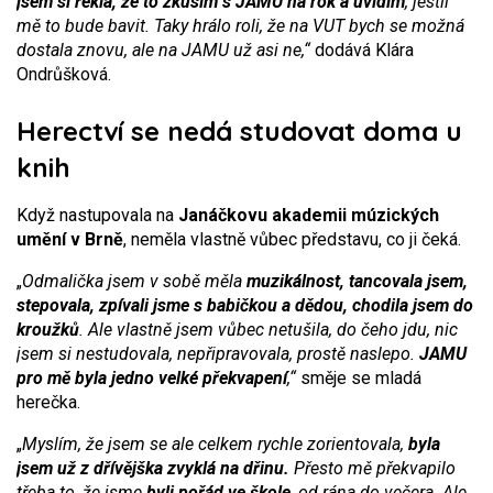
jsem si řekla, že to zkusím s JAMU na rok a uvidím
, jestli
mě to bude bavit. Taky hrálo roli, že na VUT bych se možná
dostala znovu, ale na JAMU už asi ne,“
dodává Klára
Ondrůšková.
Herectví se nedá studovat doma u
knih
Když nastupovala na
Janáčkovu akademii múzických
umění v Brně
, neměla vlastně vůbec představu, co ji čeká.
„
Odmalička jsem v sobě měla
muzikálnost, tancovala jsem,
stepovala, zpívali jsme s babičkou a dědou, chodila jsem do
kroužků
. Ale vlastně jsem vůbec netušila, do čeho jdu, nic
jsem si nestudovala, nepřipravovala, prostě naslepo.
JAMU
pro mě byla jedno velké překvapení
,“
směje se mladá
herečka.
„
Myslím, že jsem se ale celkem rychle zorientovala,
byla
jsem už z dřívějška zvyklá na dřinu.
Přesto mě překvapilo
třeba to, že jsme
byli pořád ve škole
, od rána do večera. Ale