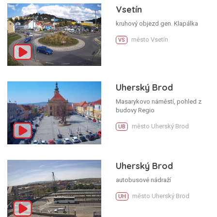
Vsetín
kruhový objezd gen. Klapálka
město Vsetín
VS
Uherský Brod
Masarykovo náměstí, pohled z
budovy Regio
město Uherský Brod
UB
Uherský Brod
autobusové nádraží
město Uherský Brod
UH