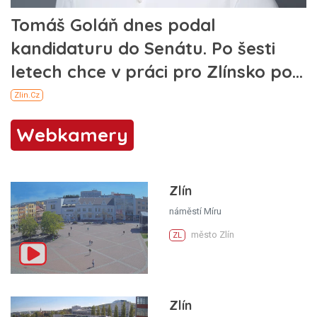
Webkamery
Zlín
náměstí Míru
město Zlín
ZL
Zlín