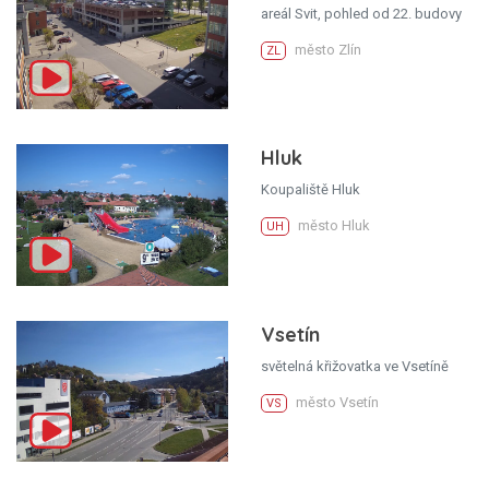
areál Svit, pohled od 22. budovy
město Zlín
ZL
Hluk
Koupaliště Hluk
město Hluk
UH
Vsetín
světelná křižovatka ve Vsetíně
město Vsetín
VS