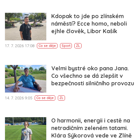
Kdopak to jde po zlínském
náměstí? Ecce homo, neboli
ejhle člověk, Libor Kašík
17. 7. 2026 17:08
Co se děje
Sport
ZL
Velmi bystré oko pana Jana.
Co všechno se dá zlepšit v
bezpečnosti silničního provozu
14. 7. 2026 9:05
Co se děje
ZL
O harmonii, energii i cestě na
netradičním zeleném tatami.
Klára Sýkorová vede ve Zlíně