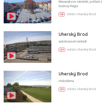
Masarykovo náměstí, pohled z
budovy Regio
město Uherský Brod
UB
Uherský Brod
autobusové nádraží
město Uherský Brod
UH
Uherský Brod
Hvězdárna
město Uherský Brod
UH