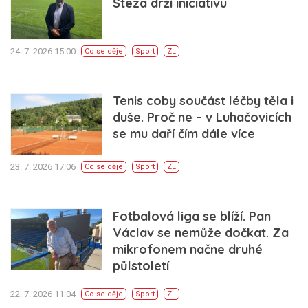
Steza drží iniciativu
24. 7. 2026 15:00
Co se děje
Sport
ZL
Tenis coby součást léčby těla i
duše. Proč ne – v Luhačovicích
se mu daří čím dále více
23. 7. 2026 17:06
Co se děje
Sport
ZL
Fotbalová liga se blíží. Pan
Václav se nemůže dočkat. Za
mikrofonem načne druhé
půlstoletí
22. 7. 2026 11:04
Co se děje
Sport
ZL