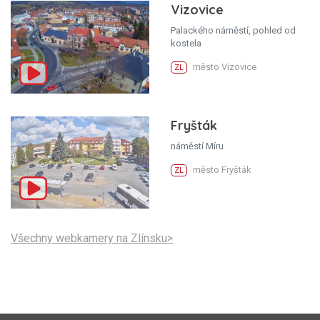
Vizovice
Palackého náměstí, pohled od
kostela
město Vizovice
ZL
Fryšták
náměstí Míru
město Fryšták
ZL
Všechny webkamery na Zlínsku>