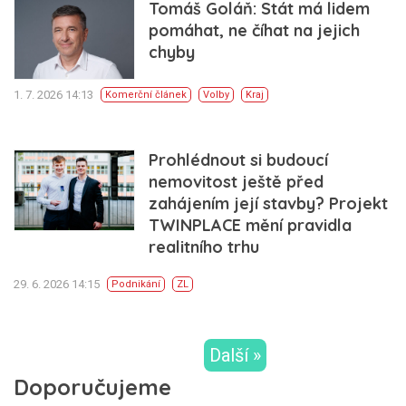
Tomáš Goláň: Stát má lidem
pomáhat, ne číhat na jejich
chyby
1. 7. 2026 14:13
Komerční článek
Volby
Kraj
Prohlédnout si budoucí
nemovitost ještě před
zahájením její stavby? Projekt
TWINPLACE mění pravidla
realitního trhu
29. 6. 2026 14:15
Podnikání
ZL
Další »