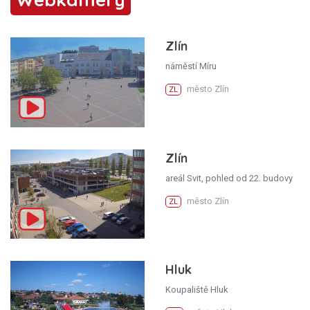
Zlín
náměstí Míru
město Zlín
ZL
Zlín
areál Svit, pohled od 22. budovy
město Zlín
ZL
Hluk
Koupaliště Hluk