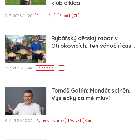
klub aikida
9. 7. 2026 11:20
Co se děje
Sport
ZL
Rybářský dětský tábor v
Otrokovicích. Ten vánoční čas…
7. 7. 2026 18:44
Co se děje
ZL
Tomáš Goláň: Mandát splněn.
Výsledky za mě mluví
3. 7. 2026 10:04
Komerční článek
Volby
Kraj