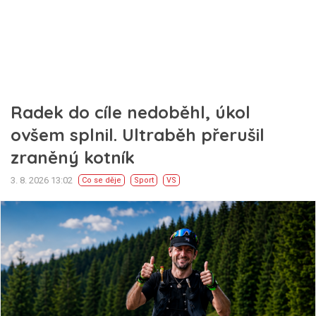
Radek do cíle nedoběhl, úkol
ovšem splnil. Ultraběh přerušil
zraněný kotník
3. 8. 2026 13:02
Co se děje
Sport
VS