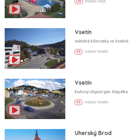
město Hluk
UH
Vsetín
světelná křižovatka ve Vsetíně
město Vsetín
VS
Vsetín
kruhový objezd gen. Klapálka
město Vsetín
VS
Uherský Brod