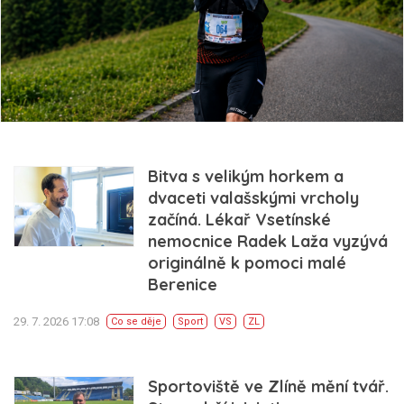
Bitva s velikým horkem a
dvaceti valašskými vrcholy
začíná. Lékař Vsetínské
nemocnice Radek Laža vyzývá
originálně k pomoci malé
Berenice
29. 7. 2026 17:08
Co se děje
Sport
VS
ZL
Sportoviště ve Zlíně mění tvář.