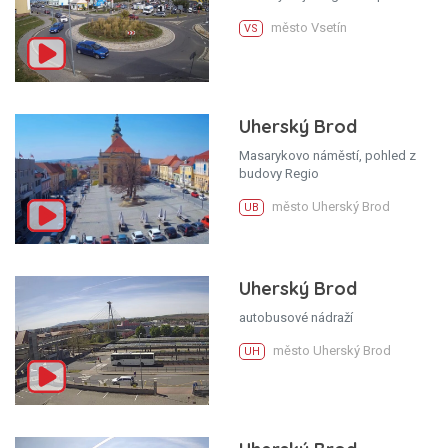
město Vsetín
VS
Uherský Brod
Masarykovo náměstí, pohled z
budovy Regio
město Uherský Brod
UB
Uherský Brod
autobusové nádraží
město Uherský Brod
UH