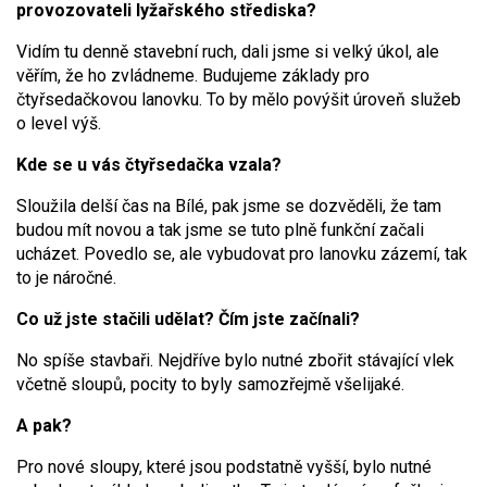
provozovateli lyžařského střediska?
Vidím tu denně stavební ruch, dali jsme si velký úkol, ale
věřím, že ho zvládneme. Budujeme základy pro
čtyřsedačkovou lanovku. To by mělo povýšit úroveň služeb
o level výš.
Kde se u vás čtyřsedačka vzala?
Sloužila delší čas na Bílé, pak jsme se dozvěděli, že tam
budou mít novou a tak jsme se tuto plně funkční začali
ucházet. Povedlo se, ale vybudovat pro lanovku zázemí, tak
to je náročné.
Co už jste stačili udělat? Čím jste začínali?
No spíše stavbaři. Nejdříve bylo nutné zbořit stávající vlek
včetně sloupů, pocity to byly samozřejmě všelijaké.
A pak?
Pro nové sloupy, které jsou podstatně vyšší, bylo nutné