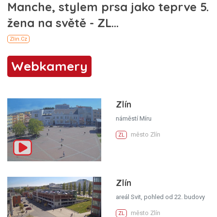
Webkamery
Zlín
náměstí Míru
město Zlín
ZL
Zlín
areál Svit, pohled od 22. budovy
město Zlín
ZL