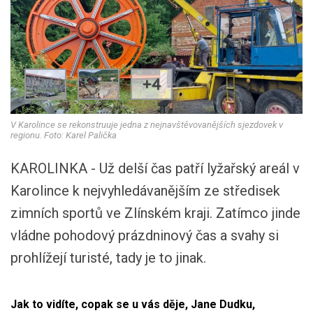
+4
V Karolince se rekonstruuje jedna z nejnavštěvovanějších sjezdovek v
regionu. Foto: Karel Palička
KAROLINKA - Už delší čas patří lyžařský areál v
Karolince k nejvyhledávanějším ze středisek
zimních sportů ve Zlínském kraji. Zatímco jinde
vládne pohodový prázdninový čas a svahy si
prohlížejí turisté, tady je to jinak.
Jak to vidíte, copak se u vás děje, Jane Dudku,