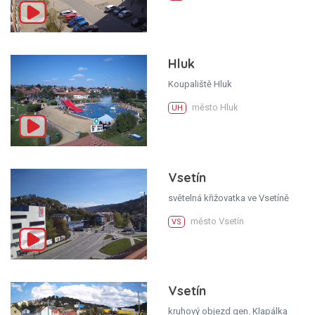
Hluk
Koupaliště Hluk
město Hluk
UH
Vsetín
světelná křižovatka ve Vsetíně
město Vsetín
VS
Vsetín
kruhový objezd gen. Klapálka