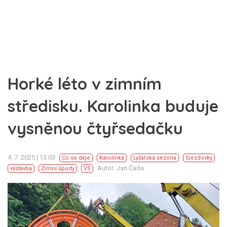
Horké léto v zimním
středisku. Karolinka buduje
vysněnou čtyřsedačku
4. 7. 2025 | 13:03
Co se děje
Karolinka
Lyžařská sezona
Sjezdovky
Autor: Jan Čada
výstavba
Zimní sporty
VS