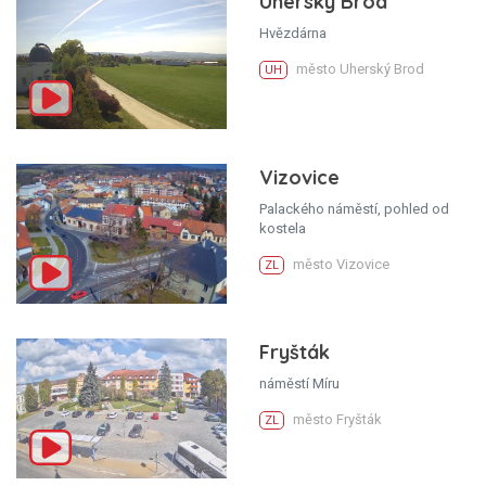
Uherský Brod
Hvězdárna
město Uherský Brod
UH
Vizovice
Palackého náměstí, pohled od
kostela
město Vizovice
ZL
Fryšták
náměstí Míru
město Fryšták
ZL