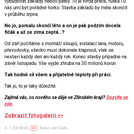
vybudovat základy neboli patky. To je tvrdá práce, fuška i u
nás umí být pořádné horko. Stavba základů by měla skončit
v průběhu srpna.
No jo, pomalu skončí léto a on je pak podzim docela
fičák a až se zima zeptá…?
Od září počítáme s montáží sloupů, instalací lana, motoru,
převodovky, všecko musí dokonale klapnout, vlek se
nestaví každý den ani každý rok. Konec stavby připadne na
závěr listopadu. Vše vyjde zhruba na 30 milionů korun.
Tak hodně sil všem a přijatelné teploty při práci.
Tak jo, to je taky důležité.
Zajímá vás, co nového se děje ve Zlínském kraji?
Dozvíte se
zde
.
Zobrazit fotogalerii >>
4. 7. 20258:04
Autor: Jan Čada
VS