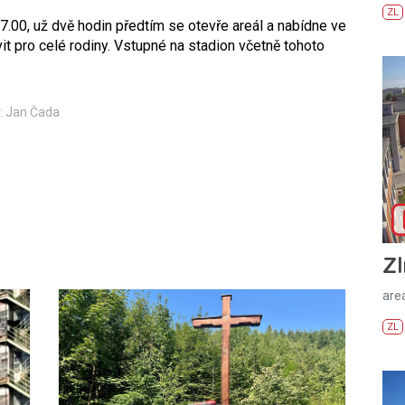
ZL
.00, už dvě hodin předtím se otevře areál a nabídne ve
it pro celé rodiny. Vstupné na stadion včetně tohoto
: Jan Čada
Zl
areá
ZL