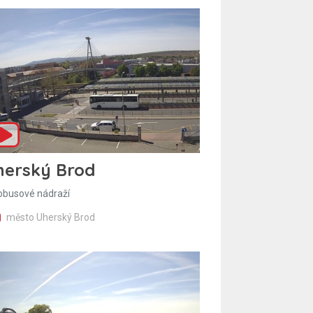
herský Brod
obusové nádraží
město Uherský Brod