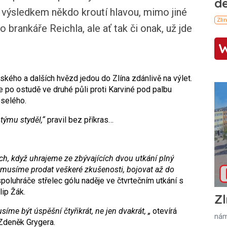
d výsledkem někdo kroutí hlavou, mimo jiné
brankáře Reichla, ale ať tak či onak, už jde
.
kého a dalších hvězd jedou do Zlína zdánlivě na výlet.
e po ostudě ve druhé půli proti Karviné pod palbu
eselého.
týmu styděl,“
pravil bez příkras…
h, když uhrajeme ze zbývajících dvou utkání plný
usíme prodat veškeré zkušenosti, bojovat až do
poluhráče střelec gólu naděje ve čtvrtečním utkání s
lip Žák.
Zl
me být úspěšní čtyřikrát, ne jen dvakrát, „
otevírá
nám
 Zdeněk Grygera.