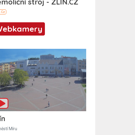
Webkamery
ín
ěstí Míru