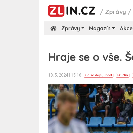
/
Zprávy
Zprávy
Magazín
Akce
Hraje se o vše. 
18. 5. 2024 | 15:16
Co se děje
,
Sport
FC Zlín