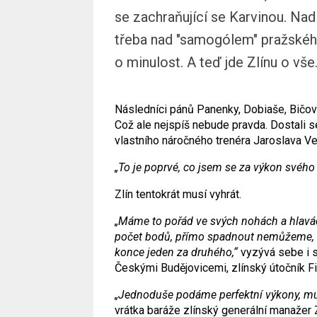
se zachraňující se Karvinou. Na
třeba nad "samogólem" pražského 
o minulost. A teď jde Zlínu o vše
Následníci pánů Panenky, Dobiaše, Bičovs
Což ale nejspíš nebude pravda. Dostali s
vlastního náročného trenéra Jaroslava V
„To je poprvé, co jsem se za výkon svého 
Zlín tentokrát musí vyhrát.
„Máme to pořád ve svých nohách a hlavác
počet bodů, přímo spadnout nemůžeme, m
konce jeden za druhého,“
vyzývá sebe i s
Českými Budějovicemi, zlínský útočník Fi
„Jednoduše podáme perfektní výkony, musí
vrátka baráže zlínský generální manažer