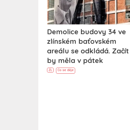
Demolice budovy 34 ve
zlínském baťovském
areálu se odkládá. Začít
by měla v pátek
ZL
Co se děje