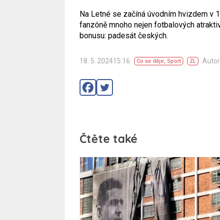
Na Letné se začíná úvodním hvizdem v 17
fanzóně mnoho nejen fotbalových atraktiv
bonusu: padesát českých.
18. 5. 202415:16
Autor
Co se děje
,
Sport
ZL
Čtěte také