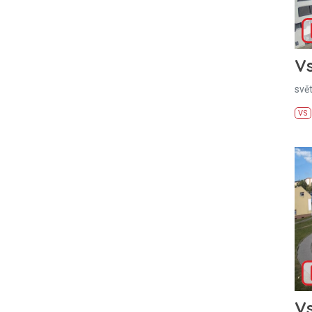
Vs
svě
VS
Vs