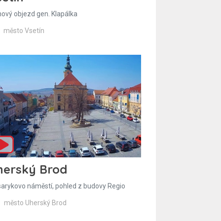
hový objezd gen. Klapálka
město Vsetín
herský Brod
arykovo náměstí, pohled z budovy Regio
město Uherský Brod