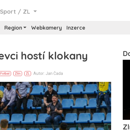
/
Sport
/
ZL
Region
Webkamery
Inzerce
Ševci hostí klokany
Autor: Jan Čada
Fotbal
Zlín
ZL