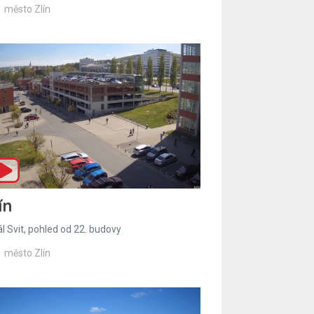
město Zlín
ín
l Svit, pohled od 22. budovy
město Zlín