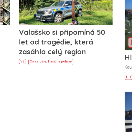
Valašsko si připomíná 50
let od tragédie, která
zasáhla celý region
H
VS
Co se děje
,
Hasiči a policie
Kou
UH