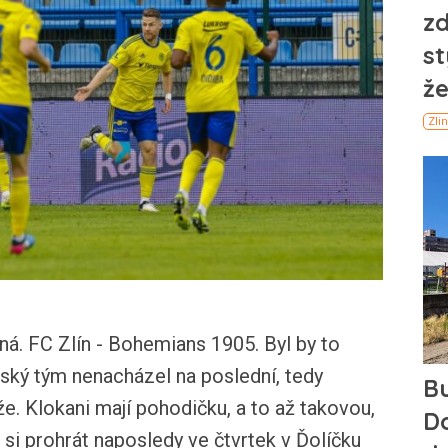
ná. FC Zlín - Bohemians 1905. Byl by to
nský tým nenacházel na poslední, tedy
e. Klokani mají pohodičku, a to až takovou,
i si prohrát naposledy ve čtvrtek v Ďolíčku