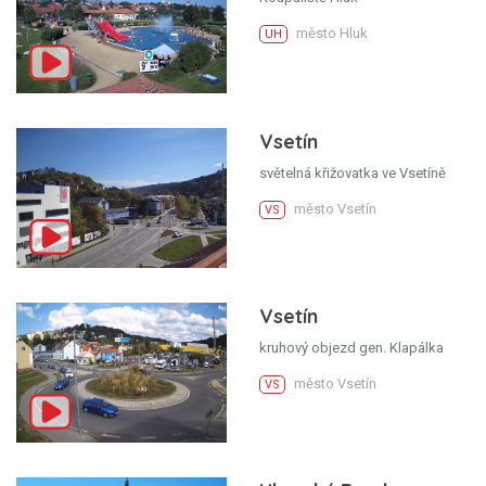
město Hluk
UH
Vsetín
světelná křižovatka ve Vsetíně
město Vsetín
VS
Vsetín
kruhový objezd gen. Klapálka
město Vsetín
VS