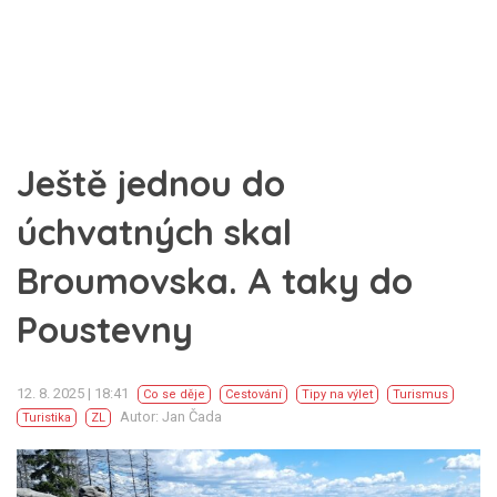
Ještě jednou do
úchvatných skal
Broumovska. A taky do
Poustevny
12. 8. 2025 | 18:41
Co se děje
Cestování
Tipy na výlet
Turismus
Autor: Jan Čada
Turistika
ZL