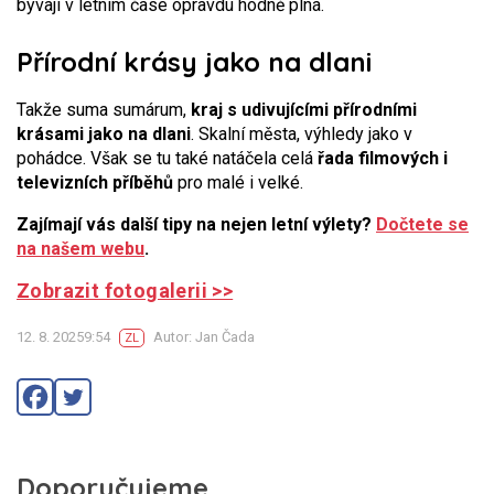
bývají v letním čase opravdu hodně plná.
Přírodní krásy jako na dlani
Takže suma sumárum,
kraj s udivujícími přírodními
krásami jako na dlani
. Skalní města, výhledy jako v
pohádce. Však se tu také natáčela celá
řada filmových i
televizních příběhů
pro malé i velké.
Zajímají vás další tipy na nejen letní výlety?
Dočtete se
na našem webu
.
Zobrazit fotogalerii >>
12. 8. 20259:54
Autor: Jan Čada
ZL