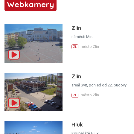
Webkamery
Zlín
náměstí Míru
město Zlín
ZL
Zlín
areál Svit, pohled od 22. budovy
město Zlín
ZL
Hluk
Koupaliště Hluk