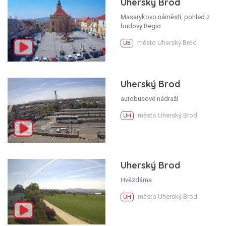
Uherský Brod
Masarykovo náměstí, pohled z
budovy Regio
město Uherský Brod
UB
Uherský Brod
autobusové nádraží
město Uherský Brod
UH
Uherský Brod
Hvězdárna
město Uherský Brod
UH