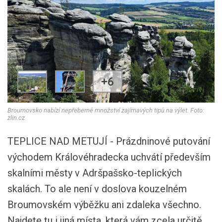
+6
Broumovsko nabízí nepřeberné množství zajímavých tipů na výlet. Foto:
zlin.cz
TEPLICE NAD METUJÍ - Prázdninové putování
východem Královéhradecka uchvátí především
skalními městy v Adršpašsko-teplických
skalách. To ale není v doslova kouzelném
Broumovském výběžku ani zdaleka všechno.
Najdete tu i jiná místa, která vám zcela určitě