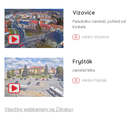
Vizovice
Palackého náměstí, pohled od
kostela
město Vizovice
ZL
Fryšták
náměstí Míru
město Fryšták
ZL
Všechny webkamery na Zlínsku>