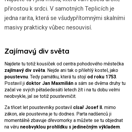
přirostou k srdci. V samotných Teplicích je
jedna rarita, která se všudypřítomnými skalními
masivy prakticky vůbec nesouvisí.
Zajímavý div světa
Najdete tu totiž kousíček od centra pohodového městečka
zajímavý div světa
. Nejde ani tak o přilehlý kostel, jako
poustevnu
. Tedy památku, která tu stojí
od roku 1753
.
Postavil ji
doktor Jan Maxmilián
a sám se dvěma druhy tu
začal ve svých pětašedesáti letech žít i na tu dobu velmi
neobvykle, jal se totiž poustevničit.
Za třicet let poustevníky postavil
císař Josef II.
mimo
zákon, ale poustevna je tu dodnes. Parta nadšenců ji
momentálně zbavuje dřevomorky a můžete se tu objednat
na věru
neobvyklou prohlídku s jedinečným výkladem
.