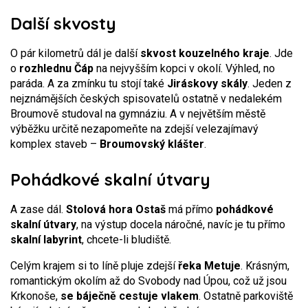
Další skvosty
O pár kilometrů dál je další
skvost kouzelného kraje
. Jde
o
rozhlednu Čáp
na nejvyšším kopci v okolí. Výhled, no
paráda. A za zmínku tu stojí také
Jiráskovy skály
. Jeden z
nejznámějších českých spisovatelů ostatně v nedalekém
Broumově studoval na gymnáziu. A v největším městě
výběžku určitě nezapomeňte na zdejší velezajímavý
komplex staveb –
Broumovský klášter
.
Pohádkové skalní útvary
A zase dál.
Stolová hora Ostaš
má přímo
pohádkové
skalní útvary
, na výstup docela náročné, navíc je tu přímo
skalní labyrint
, chcete-li bludiště.
Celým krajem si to líně pluje zdejší
řeka Metuje
. Krásným,
romantickým okolím až do Svobody nad Úpou, což už jsou
Krkonoše,
se báječně cestuje vlakem
. Ostatně parkoviště