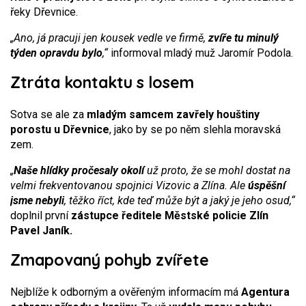
řeky Dřevnice.
„Ano, já pracuji jen kousek vedle ve firmě,
zvíře tu minulý
týden opravdu bylo
,“
informoval mladý muž Jaromír Podola.
Ztráta kontaktu s losem
Sotva se ale za
mladým samcem zavřely houštiny
porostu u Dřevnice
, jako by se po něm slehla moravská
zem.
„
Naše hlídky pročesaly okolí
už proto, že se mohl dostat na
velmi frekventovanou spojnici Vizovic a Zlína. Ale
úspěšní
jsme nebyli
, těžko říct, kde teď může být a jaký je jeho osud,“
doplnil první
zástupce ředitele Městské policie Zlín
Pavel Janík.
Zmapovaný pohyb zvířete
Nejblíže k odborným a ověřeným informacím má
Agentura