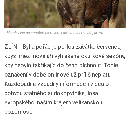
Zbloudilý los na cestách Moravou. Foto Václav Hlaváč, AOPK
ZLÍN - Byl a pořád je perlou začátku července,
kdysi mezi novináři vyhlášené okurkové sezóny,
kdy nebylo takříkajíc do čeho píchnout. Tohle
označení v době onlinové už příliš neplatí.
Každopádně vzbudily informace i videa o
pohybu statného sudokopytníka, losa
evropského, naším krajem velikánskou
pozornost.