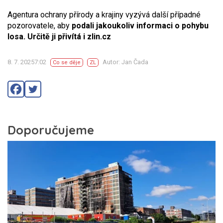
Agentura ochrany přírody a krajiny vyzývá další případné
pozorovatele, aby
podali jakoukoliv informaci o pohybu
losa. Určitě ji přivítá i zlin.cz
8. 7. 20257:02
Autor: Jan Čada
Co se děje
ZL