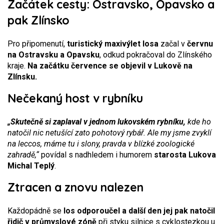
Začátek cesty: Ostravsko, Opavsko a
pak Zlínsko
Pro připomenutí,
turistický maxivýlet losa
začal v
červnu
na Ostravsku a Opavsku
, odkud pokračoval do Zlínského
kraje.
Na začátku července se objevil v Lukově na
Zlínsku.
Nečekaný host v rybníku
„Skutečně si zaplaval v jednom lukovském rybníku,
kde ho
natočil nic netušící zato pohotový rybář. Ale my jsme zvyklí
na leccos, máme tu i slony, pravda v blízké zoologické
zahradě,“
povídal s nadhledem i humorem
starosta Lukova
Michal Teplý
.
Ztracen a znovu nalezen
Každopádně se
los odporoučel a další den jej pak natočil
řidič v průmyslové zóně
při styku silnice s cyklostezkou u