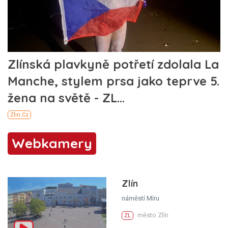
Webkamery
Zlín
náměstí Míru
město Zlín
ZL