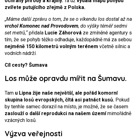
ochrany přírody a krajiny.
Ta už
vydala mapu pohybu
zvířete putujícího zřejmě z Polska.
„Máme další zprávu o tom, že se o víkendu los dostal až na
vrchol Komonec nad Provodovem
, do výšky téměř sedmi
set metrů,“
přidala
Lucie Záhorová
ze zmíněné agentury s
tím, že se pohyb těžko odhaduje, každopádně má za sebou
nejméně 150 kilometrů volným terénem
včetně silnic a
vodních nádrží.
Cíl cesty? Šumava
Los může opravdu mířit na Šumavu.
Tam
u Lipna žije naše největší, ale pořád komorní
skupina losů evropských, čítá asi patnáct kusů.
Pokud
by tenhle samec dorazil na místo, je možné, že se časem
zaslouží o další reprodukci na našem území
mimořádně
vzácných losů.
Výzva veřejnosti