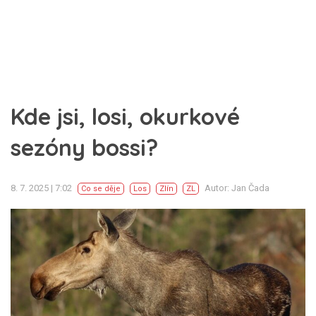
Kde jsi, losi, okurkové
sezóny bossi?
8. 7. 2025 | 7:02
Autor: Jan Čada
Co se děje
Los
Zlín
ZL