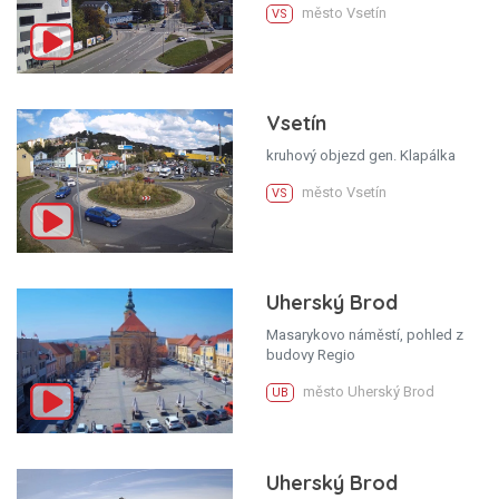
město Vsetín
VS
Vsetín
kruhový objezd gen. Klapálka
město Vsetín
VS
Uherský Brod
Masarykovo náměstí, pohled z
budovy Regio
město Uherský Brod
UB
Uherský Brod