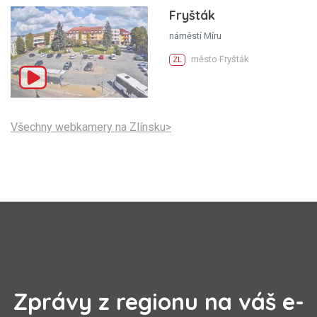
Fryšták
náměstí Míru
město Fryšták
ZL
Všechny webkamery na Zlínsku>
Zprávy z regionu na váš e-