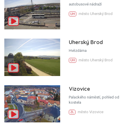
autobusové nádraží
město Uherský Brod
UH
Uherský Brod
Hvězdárna
město Uherský Brod
UH
Vizovice
Palackého náměstí, pohled od
kostela
město Vizovice
ZL