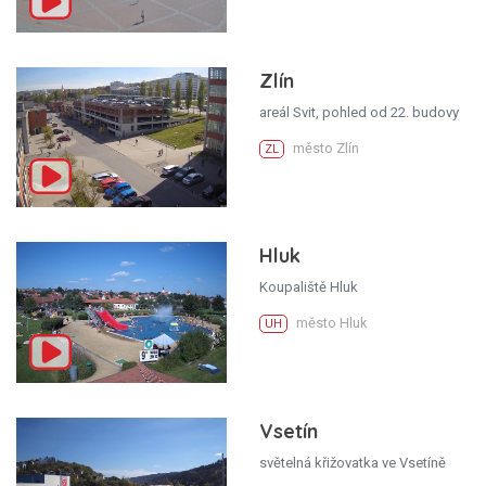
Zlín
areál Svit, pohled od 22. budovy
město Zlín
ZL
Hluk
Koupaliště Hluk
město Hluk
UH
Vsetín
světelná křižovatka ve Vsetíně