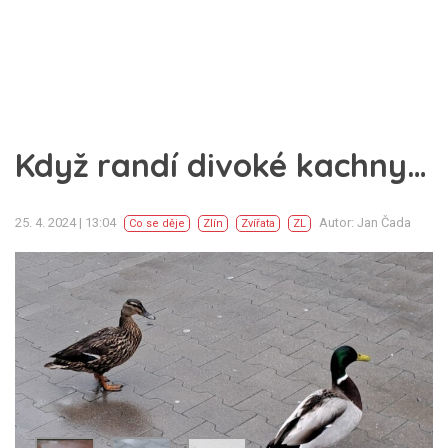
Když randí divoké kachny…
25. 4. 2024 | 13:04
Autor: Jan Čada
Co se děje
Zlín
Zvířata
ZL