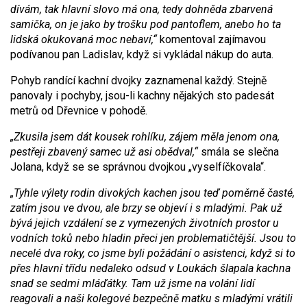
dívám, tak hlavní slovo má ona, tedy dohněda zbarvená
samička, on je jako by trošku pod pantoflem, anebo ho ta
lidská okukovaná moc nebaví,“
komentoval zajímavou
podívanou pan Ladislav, když si vykládal nákup do auta.
Pohyb randící kachní dvojky zaznamenal každý. Stejně
panovaly i pochyby, jsou-li kachny nějakých sto padesát
metrů od Dřevnice v pohodě.
„Zkusila jsem dát kousek rohlíku, zájem měla jenom ona,
pestřeji zbavený samec už asi obědval,“
smála se slečna
Jolana, když se se správnou dvojkou „vyselfíčkovala“.
„Tyhle výlety rodin divokých kachen jsou teď poměrně časté,
zatím jsou ve dvou, ale brzy se objeví i s mladými. Pak už
bývá jejich vzdálení se z vymezených životních prostor u
vodních toků nebo hladin přeci jen problematičtější. Jsou to
necelé dva roky, co jsme byli požádání o asistenci, když si to
přes hlavní třídu nedaleko odsud v Loukách šlapala kachna
snad se sedmi mláďátky. Tam už jsme na volání lidí
reagovali a naši kolegové bezpečně matku s mladými vrátili