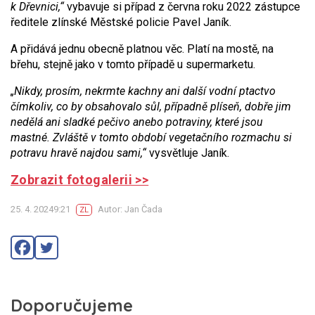
k Dřevnici,“
vybavuje si případ z června roku 2022 zástupce
ředitele zlínské Městské policie Pavel Janík.
A přidává jednu obecně platnou věc. Platí na mostě, na
břehu, stejně jako v tomto případě u supermarketu.
„Nikdy, prosím, nekrmte kachny ani další vodní ptactvo
čímkoliv, co by obsahovalo sůl, případně plíseň, dobře jim
nedělá ani sladké pečivo anebo potraviny, které jsou
mastné. Zvláště v tomto období vegetačního rozmachu si
potravu hravě najdou sami,“
vysvětluje Janík.
Zobrazit fotogalerii >>
25. 4. 20249:21
Autor: Jan Čada
ZL