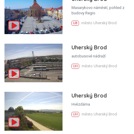
Masarykovo náměstí, pohled z
budovy Regio
město Uherský Brod
UB
Uherský Brod
autobusové nádraží
město Uherský Brod
UH
Uherský Brod
Hvězdárna
město Uherský Brod
UH