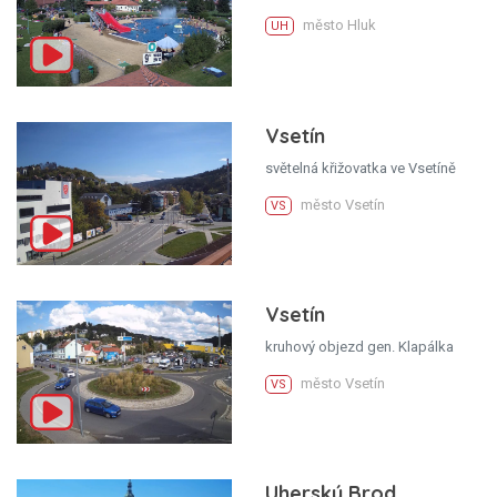
město Hluk
UH
Vsetín
světelná křižovatka ve Vsetíně
město Vsetín
VS
Vsetín
kruhový objezd gen. Klapálka
město Vsetín
VS
Uherský Brod