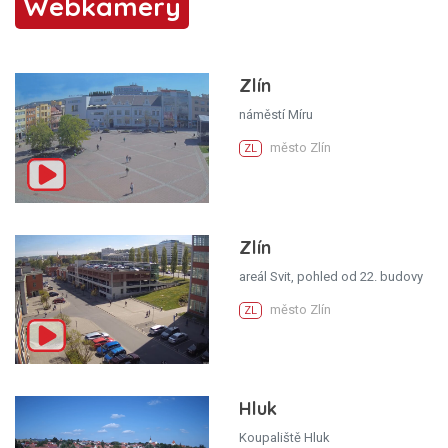
Webkamery
Zlín
náměstí Míru
město Zlín
ZL
Zlín
areál Svit, pohled od 22. budovy
město Zlín
ZL
Hluk
Koupaliště Hluk