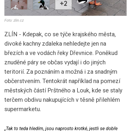
+2
Foto: zlin.cz
ZLÍN - Kdepak, co se týče krajského města,
divoké kachny zdaleka nehledejte jen na
březích a ve vodách řeky Dřevnice. Poněkud
znuděné páry se občas vydají i do jiných
teritorií. Za poznáním a možná i za snadným
občerstvením. Tentokrát například na pomezí
městských částí Prštného a Louk, kde se staly
terčem obdivu nakupujících v těsně přilehlém
supermarketu.
„Tak to teda hledím, jsou naprosto krotké, jestli se dobře