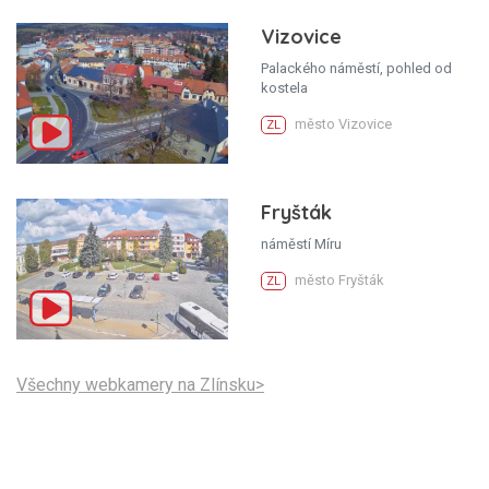
Vizovice
Palackého náměstí, pohled od
kostela
město Vizovice
ZL
Fryšták
náměstí Míru
město Fryšták
ZL
Všechny webkamery na Zlínsku>