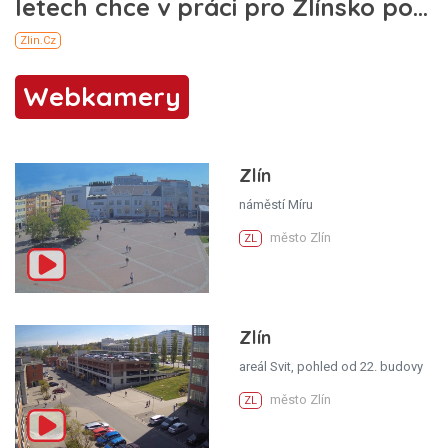
Webkamery
Zlín
náměstí Míru
město Zlín
ZL
Zlín
areál Svit, pohled od 22. budovy
město Zlín
ZL