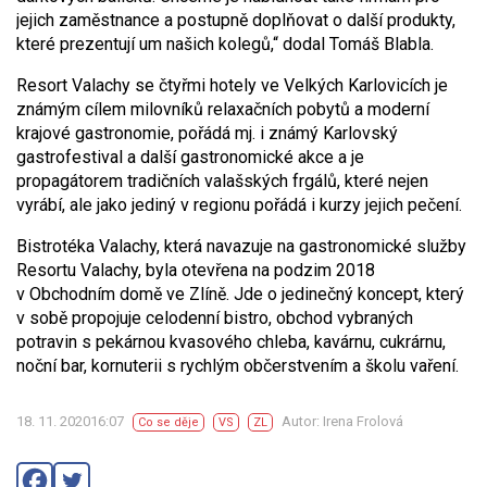
jejich zaměstnance a postupně doplňovat o další produkty,
které prezentují um našich kolegů,“ dodal Tomáš Blabla.
Resort Valachy se čtyřmi hotely ve Velkých Karlovicích je
známým cílem milovníků relaxačních pobytů a moderní
krajové gastronomie, pořádá mj. i známý Karlovský
gastrofestival a další gastronomické akce a je
propagátorem tradičních valašských frgálů, které nejen
vyrábí, ale jako jediný v regionu pořádá i kurzy jejich pečení.
Bistrotéka Valachy, která navazuje na gastronomické služby
Resortu Valachy, byla otevřena na podzim 2018
v Obchodním domě ve Zlíně. Jde o jedinečný koncept, který
v sobě propojuje celodenní bistro, obchod vybraných
potravin s pekárnou kvasového chleba, kavárnu, cukrárnu,
noční bar, kornuterii s rychlým občerstvením a školu vaření.
18. 11. 202016:07
Autor: Irena Frolová
Co se děje
VS
ZL