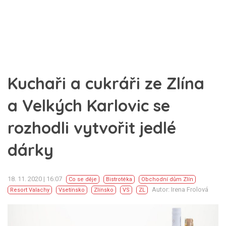
Kuchaři a cukráři ze Zlína
a Velkých Karlovic se
rozhodli vytvořit jedlé
dárky
18. 11. 2020 | 16:07
Co se děje
Bistrotéka
Obchodní dům Zlín
Autor: Irena Frolová
Resort Valachy
Vsetínsko
Zlínsko
VS
ZL