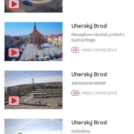
Uherský Brod
Masarykovo náměstí, pohled z
budovy Regio
město Uherský Brod
UB
Uherský Brod
autobusové nádraží
město Uherský Brod
UH
Uherský Brod
Hvězdárna