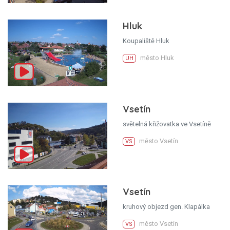
Hluk
Koupaliště Hluk
město Hluk
UH
Vsetín
světelná křižovatka ve Vsetíně
město Vsetín
VS
Vsetín
kruhový objezd gen. Klapálka
město Vsetín
VS