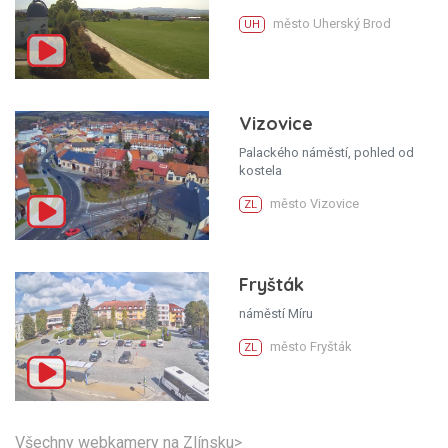
město Uherský Brod
UH
Vizovice
Palackého náměstí, pohled od
kostela
město Vizovice
ZL
Fryšták
náměstí Míru
město Fryšták
ZL
Všechny webkamery na Zlínsku>