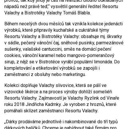
provoz, tak kdy jindy je čas na realizaci dlouho odkládaných
nápadů než právě teď,“ vysvětlil generální ředitel Resortu
Valachy a Bistrotéky Valachy Tomáš Blabla.
Během necelých dvou měsíců tak vznikla kolekce jedenácti
výrobků, které připravily kuchařské a cukrářské týmy
Resortu Valachy a Bistrotéky Valachy: obsahuje mj. škvarky
v sádle, pečený vánoční čaj, sněhové pusinky, parmezánové
sušenky, valašské cantuccini, směs na domácí pečení
cookies, vánoční karamel nebo mangovo-pomerančový
sirup, z nějž se v Bistrotéce vyrábí populární limonáda. Do
kompletování a etiketování výrobků se zapojili i
zaměstnanci z obsluhy nebo marketingu.
Kolekci doplňuje Valachy slivovice, která se pálí ve
vizovické likérce a na proces výroby dohlíží someliéři
Resortu Valachy. Zajímavostí je Valachy Ryzlink od Vinaře
roku 2018 Jindřicha Kadrnky. Je vyroben z hroznů, které
pomáhali sklízet zaměstnanci Resortu Valachy.
„Dárky prodáváme jednotlivě i nakombinované do tří typů
dárkových balíčků. Chceme je nabídnout také firmám pro