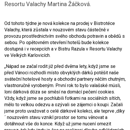
Resortu Valachy Martina Žáčková.
Od tohoto týdne je nová kolekce na prodej v Bistrotéce
Valachy, která zůstala v nouzovém stavu částečně v
provozu prostřednictvím svého obchodu potravin a obědů s
sebou. Po opětovném otevření hotelů bude kolekce
dostupná i v recepcích a v Bistru Razula v Resortu Valachy
ve Velkých Karlovicích.
„Nápad se začal rodit již před dvěma lety, když jsme se
před Vánoci rozhodli místo obvyklých dárků potěšit naše
sváteční hotelové hosty a obchodní partnery něčím chutným,
vlastnoručně vyrobeným. První rok to bylo valašské müsli,
loni dárková dóza se směsí na domácí pečení cookies.
Vždy, když jsme se pochlubili fotkami na sociálních sítích,
mělo to velkou odezvu a ozývali se zájemci o koupi. Začali
jsme proto uvažovat o celé dárkové kolekci, ale teprve ,díky
´ nouzovém stavu vznikl prostor se tomu věnovat a
dotáhnout vše do konce. Když už jsme nucení omezit