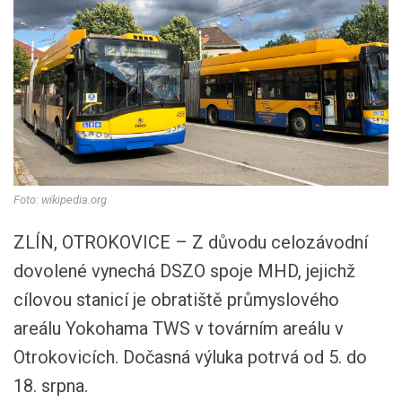
Foto: wikipedia.org
ZLÍN, OTROKOVICE – Z důvodu celozávodní
dovolené vynechá DSZO spoje MHD, jejichž
cílovou stanicí je obratiště průmyslového
areálu Yokohama TWS v továrním areálu v
Otrokovicích. Dočasná výluka potrvá od 5. do
18. srpna.