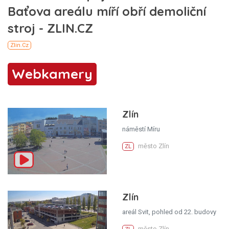
Webkamery
Zlín
náměstí Míru
město Zlín
ZL
Zlín
areál Svit, pohled od 22. budovy
město Zlín