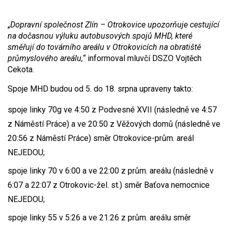
„
Dopravní společnost Zlín – Otrokovice upozorňuje cestující
na dočasnou výluku autobusových spojů MHD, které
směřují do továrního areálu v Otrokovicích na obratiště
prům
yslového
areál
u,“
informoval mluvčí DSZO Vojtěch
Cekota.
Spoje MHD budou od 5. do 18. srpna upraveny takto:
spoje linky 70g ve 4:50 z Podvesné XVII (následně ve 4:57
z Náměstí Práce) a ve 20:50 z Věžových domů (následně ve
20:56 z Náměstí Práce) směr Otrokovice-prům. areál
NEJEDOU;
spoje linky 70 v 6:00 a ve 22:00 z prům. areálu (následně v
6:07 a 22:07 z Otrokovic-žel. st.) směr Baťova nemocnice
NEJEDOU;
spoje linky 55 v 5:26 a ve 21:26 z prům. areálu směr