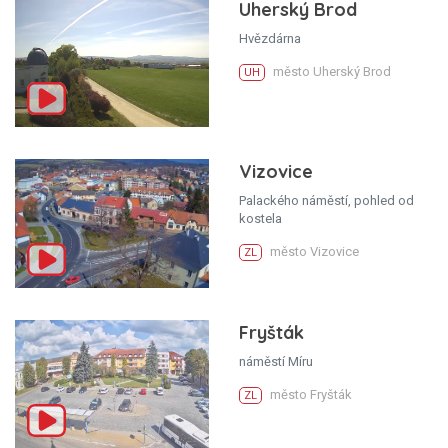
Uherský Brod
Hvězdárna
město Uherský Brod
UH
Vizovice
Palackého náměstí, pohled od
kostela
město Vizovice
ZL
Fryšták
náměstí Míru
město Fryšták
ZL