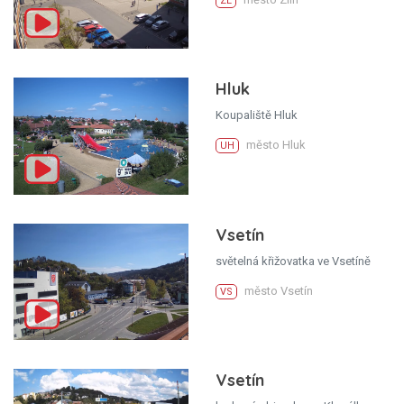
ZL
Hluk
Koupaliště Hluk
město Hluk
UH
Vsetín
světelná křižovatka ve Vsetíně
město Vsetín
VS
Vsetín