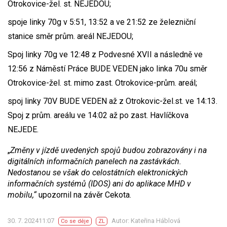
Otrokovice-žel. st. NEJEDOU;
spoje linky 70g v 5:51, 13:52 a ve 21:52 ze železniční
stanice směr prům. areál NEJEDOU;
Spoj linky 70g ve 12:48 z Podvesné XVII a následně ve
12:56 z Náměstí Práce BUDE VEDEN jako linka 70u směr
Otrokovice-žel. st. mimo zast. Otrokovice-prům. areál;
spoj linky 70V BUDE VEDEN až z Otrokovic-žel.st. ve 14:13.
Spoj z prům. areálu ve 14:02 až po zast. Havlíčkova
NEJEDE.
„
Změny v jízdě uvedených spojů budou zobrazovány i na
digitálních informačních panelech na zastávkách.
Nedostanou se však do celostátních elektronických
informačních systémů (IDOS) ani do aplikace MHD v
mobilu,“
upozornil na závěr Cekota.
30. 7. 202411:07
Autor: Kateřina Háblová
Co se děje
ZL