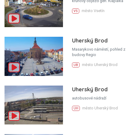
kruhový objezd gen. Klapálka
město Vsetín
VS
Uherský Brod
Masarykovo náměstí, pohled z
budovy Regio
město Uherský Brod
UB
Uherský Brod
autobusové nádraží
město Uherský Brod
UH