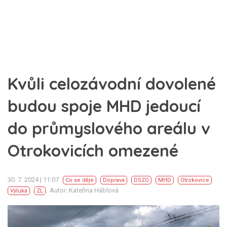
Kvůli celozávodní dovolené
budou spoje MHD jedoucí
do průmyslového areálu v
Otrokovicích omezené
30. 7. 2024 | 11:07
Co se děje
Doprava
DSZO
MHD
Otrokovice
Autor: Kateřina Háblová
Výluka
ZL