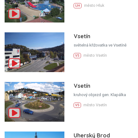
město Hluk
UH
Vsetín
světelná křižovatka ve Vsetíně
město Vsetín
VS
Vsetín
kruhový objezd gen. Klapálka
město Vsetín
VS
Uherský Brod