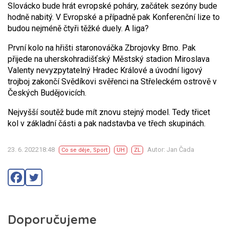
Slovácko bude hrát evropské poháry, začátek sezóny bude
hodně nabitý. V Evropské a případně pak Konferenční lize to
budou nejméně čtyři těžké duely. A liga?
První kolo na hřišti staronováčka Zbrojovky Brno. Pak
přijede na uherskohradišťský Městský stadion Miroslava
Valenty nevyzpytatelný Hradec Králové a úvodní ligový
trojboj zakončí Svědíkovi svěřenci na Střeleckém ostrově v
Českých Budějovicích.
Nejvyšší soutěž bude mít znovu stejný model. Tedy třicet
kol v základní části a pak nadstavba ve třech skupinách.
23. 6. 202218:48
Autor: Jan Čada
Co se děje
,
Sport
UH
ZL