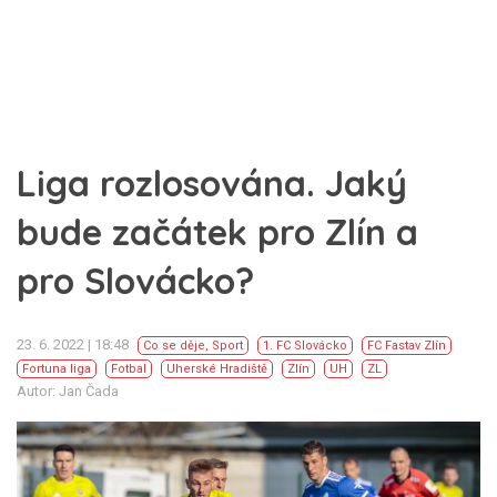
Liga rozlosována. Jaký
bude začátek pro Zlín a
pro Slovácko?
23. 6. 2022 | 18:48
Co se děje
,
Sport
1. FC Slovácko
FC Fastav Zlín
Fortuna liga
Fotbal
Uherské Hradiště
Zlín
UH
ZL
Autor: Jan Čada