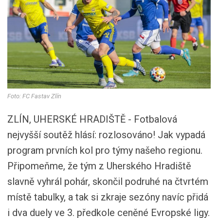
Foto: FC Fastav Zlín
ZLÍN, UHERSKÉ HRADIŠTĚ - Fotbalová
nejvyšší soutěž hlásí: rozlosováno! Jak vypadá
program prvních kol pro týmy našeho regionu.
Připomeňme, že tým z Uherského Hradiště
slavně vyhrál pohár, skončil podruhé na čtvrtém
místě tabulky, a tak si zkraje sezóny navíc přidá
i dva duely ve 3. předkole ceněné Evropské ligy.