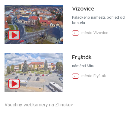
Vizovice
Palackého náměstí, pohled od
kostela
město Vizovice
ZL
Fryšták
náměstí Míru
město Fryšták
ZL
Všechny webkamery na Zlínsku>