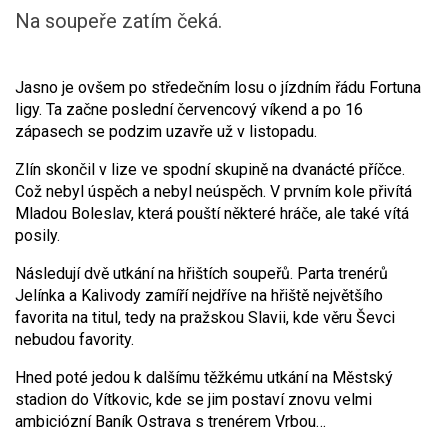
Na soupeře zatím čeká.
Jasno je ovšem po středečním losu o jízdním řádu Fortuna
ligy. Ta začne poslední červencový víkend a po 16
zápasech se podzim uzavře už v listopadu.
Zlín skončil v lize ve spodní skupině na dvanácté příčce.
Což nebyl úspěch a nebyl neúspěch. V prvním kole přivítá
Mladou Boleslav, která pouští některé hráče, ale také vítá
posily.
Následují dvě utkání na hřištích soupeřů. Parta trenérů
Jelínka a Kalivody zamíří nejdříve na hřiště největšího
favorita na titul, tedy na pražskou Slavii, kde věru Ševci
nebudou favority.
Hned poté jedou k dalšímu těžkému utkání na Městský
stadion do Vítkovic, kde se jim postaví znovu velmi
ambiciózní Baník Ostrava s trenérem Vrbou…