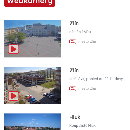
Webkamery
Zlín
náměstí Míru
město Zlín
ZL
Zlín
areál Svit, pohled od 22. budovy
město Zlín
ZL
Hluk
Koupaliště Hluk