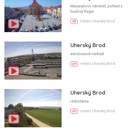
Masarykovo náměstí, pohled z
budovy Regio
město Uherský Brod
UB
Uherský Brod
autobusové nádraží
město Uherský Brod
UH
Uherský Brod
Hvězdárna
město Uherský Brod
UH