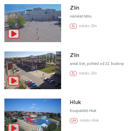
Zlín
náměstí Míru
město Zlín
ZL
Zlín
areál Svit, pohled od 22. budovy
město Zlín
ZL
Hluk
Koupaliště Hluk
město Hluk
UH