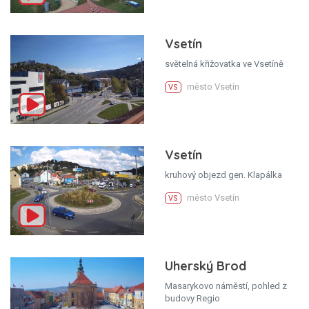
Vsetín
světelná křižovatka ve Vsetíně
město Vsetín
VS
Vsetín
kruhový objezd gen. Klapálka
město Vsetín
VS
Uherský Brod
Masarykovo náměstí, pohled z
budovy Regio