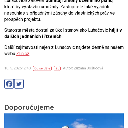
Luhačovice zároveň
odmítají změny územního plánu
,
které by výstavbu umožnily. Zastupitelé také vyjádřili
nesouhlas s případnými zásahy do vlastnických práv ve
prospěch projektu.
Starosta města dostal za úkol stanovisko Luhačovic
hájit v
dalších jednáních i řízeních.
Další zajímavosti nejen z Luhačovic najdete denně na našem
webu
Zlin.cz
.
10. 5. 202612:40
Autor: Zuzana Jošticová
Co se děje
ZL