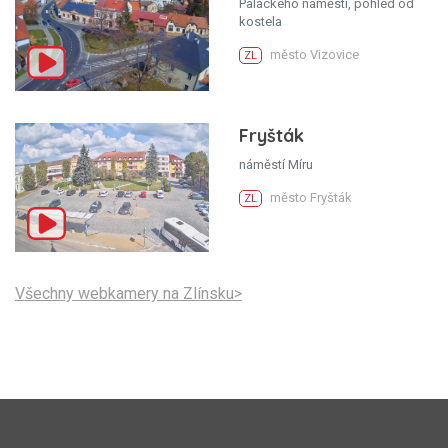
Palackého náměstí, pohled od
kostela
město Vizovice
ZL
Fryšták
náměstí Míru
město Fryšták
ZL
Všechny webkamery na Zlínsku>