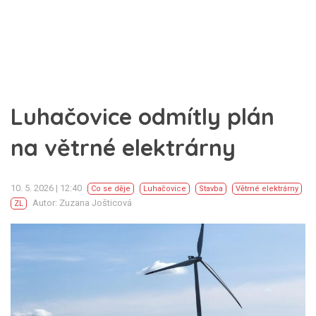
Luhačovice odmítly plán
na větrné elektrárny
10. 5. 2026 | 12:40
Co se děje
Luhačovice
Stavba
Větrné elektrárny
Autor: Zuzana Jošticová
ZL