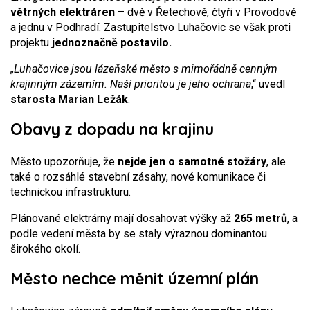
větrných elektráren
– dvě v Řetechově, čtyři v Provodově
a jednu v Podhradí. Zastupitelstvo Luhačovic se však proti
projektu
jednoznačně postavilo.
„Luhačovice jsou lázeňské město s mimořádně cenným
krajinným zázemím. Naší prioritou je jeho ochrana
,“ uvedl
starosta Marian Ležák
.
Obavy z dopadu na krajinu
Město upozorňuje, že
nejde jen o samotné stožáry
, ale
také o rozsáhlé stavební zásahy, nové komunikace či
technickou infrastrukturu.
Plánované elektrárny mají dosahovat výšky až
265 metrů
, a
podle vedení města by se staly výraznou dominantou
širokého okolí.
Město nechce měnit územní plán