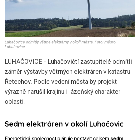
Luhačovice odmítly větrné elektrárny v okolí města. Foto: město
Luhačovice
LUHAČOVICE - Luhačovičtí zastupitelé odmítli
záměr výstavby větrných elektráren v katastru
Řetechov. Podle vedení města by projekt
výrazně narušil krajinu i lázeňský charakter
oblasti.
Sedm elektráren v okolí Luhačovic
Energetická společnost plánuje postavit celkem
sedm