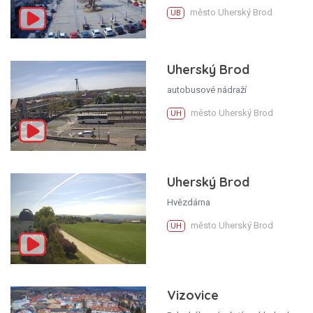
město Uherský Brod
UB
Uherský Brod
autobusové nádraží
město Uherský Brod
UH
Uherský Brod
Hvězdárna
město Uherský Brod
UH
Vizovice