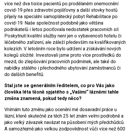
více než dva tisíce pacientů po prodělaném onemocnění
covid-19 přes zdravotní pojišťovny a další stovky hostů
přijely na speciální samoplátecký pobyt Rehabilitace po
covid-19. Naše společnost podobně jako většina
podnikatelů i letos pociťovala nedostatek pracovních sil.
Poskytnutí kvalitní služby není jen o vybavenosti hotelu či
léčebného zařízení, ale záleží především na kvalifikovaných
kolezích. V letošním roce bylo udržení a získávání nových
kolegů složité. Investovali jsme proto více prostředků do
mezd, do zlepšování pracovních podmínek, ale také do
nabídky stálého i přechodného ubytování zaměstnanců či
do dalších benefitů.
Stal jste se generálním ředitelem, co pro Vás jako
člověka léta těsně spjatého s „Vašimi“ lázněmi tahle
změna znamená, pokud tedy něco?
Vnímám tuto změnu jako ocenění mé dosavadní práce u
lázní, které skutečně za těch 25 let znám velmi podrobně a
jako velký závazek navázat na působení mých předchůdců.
A samozřejmě jako velkou zodpovědnost vůči více než 600