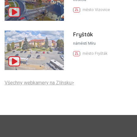
město Vizovice
ZL
Fryšták
náměstí Míru
město Fryšták
ZL
Všechny webkamery na Zlínsku>