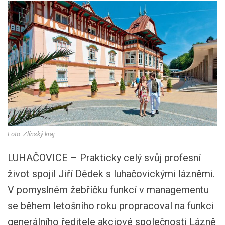
Foto: Zlínský kraj
LUHAČOVICE – Prakticky celý svůj profesní
život spojil Jiří Dědek s luhačovickými lázněmi.
V pomyslném žebříčku funkcí v managementu
se během letošního roku propracoval na funkci
generálního ředitele akciové společnosti Lázně