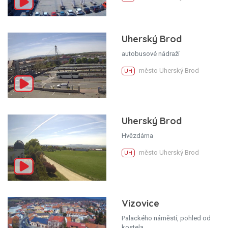
Uherský Brod
autobusové nádraží
město Uherský Brod
UH
Uherský Brod
Hvězdárna
město Uherský Brod
UH
Vizovice
Palackého náměstí, pohled od
kostela