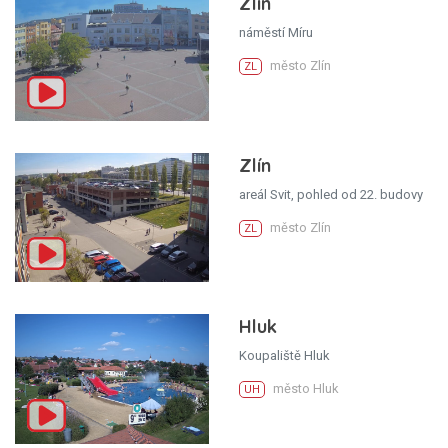
Zlín
náměstí Míru
město Zlín
ZL
Zlín
areál Svit, pohled od 22. budovy
město Zlín
ZL
Hluk
Koupaliště Hluk
město Hluk
UH