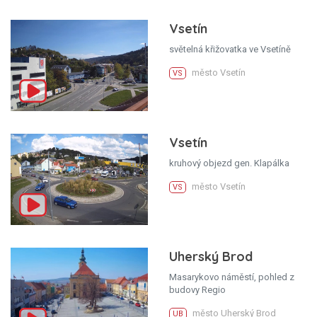
Vsetín
světelná křižovatka ve Vsetíně
město Vsetín
VS
Vsetín
kruhový objezd gen. Klapálka
město Vsetín
VS
Uherský Brod
Masarykovo náměstí, pohled z
budovy Regio
město Uherský Brod
UB