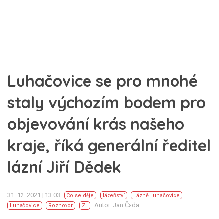
Luhačovice se pro mnohé
staly výchozím bodem pro
objevování krás našeho
kraje, říká generální ředitel
lázní Jiří Dědek
31. 12. 2021 | 13:03
Co se děje
lázeňství
Lázně Luhačovice
Autor: Jan Čada
Luhačovice
Rozhovor
ZL