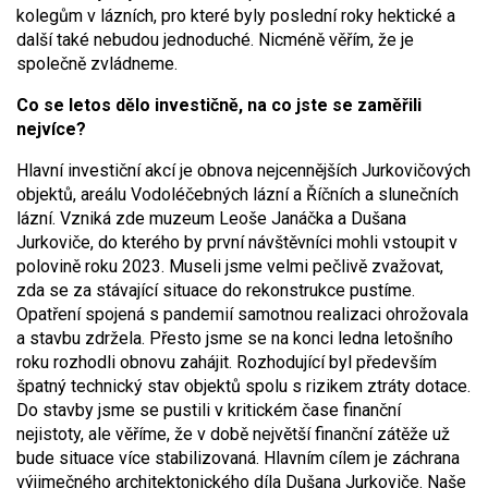
kolegům v lázních, pro které byly poslední roky hektické a
další také nebudou jednoduché. Nicméně věřím, že je
společně zvládneme.
Co se letos dělo investičně, na co jste se zaměřili
nejvíce?
Hlavní investiční akcí je obnova nejcennějších Jurkovičových
objektů, areálu Vodoléčebných lázní a Říčních a slunečních
lázní. Vzniká zde muzeum Leoše Janáčka a Dušana
Jurkoviče, do kterého by první návštěvníci mohli vstoupit v
polovině roku 2023. Museli jsme velmi pečlivě zvažovat,
zda se za stávající situace do rekonstrukce pustíme.
Opatření spojená s pandemií samotnou realizaci ohrožovala
a stavbu zdržela. Přesto jsme se na konci ledna letošního
roku rozhodli obnovu zahájit. Rozhodující byl především
špatný technický stav objektů spolu s rizikem ztráty dotace.
Do stavby jsme se pustili v kritickém čase finanční
nejistoty, ale věříme, že v době největší finanční zátěže už
bude situace více stabilizovaná. Hlavním cílem je záchrana
výjimečného architektonického díla Dušana Jurkoviče. Naše