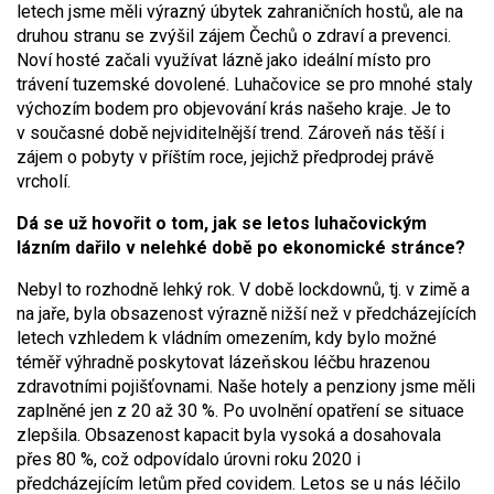
letech jsme měli výrazný úbytek zahraničních hostů, ale na
druhou stranu se zvýšil zájem Čechů o zdraví a prevenci.
Noví hosté začali využívat lázně jako ideální místo pro
trávení tuzemské dovolené. Luhačovice se pro mnohé staly
výchozím bodem pro objevování krás našeho kraje. Je to
v současné době nejviditelnější trend. Zároveň nás těší i
zájem o pobyty v příštím roce, jejichž předprodej právě
vrcholí.
Dá se už hovořit o tom, jak se letos
luhačovickým
lázním
dařilo v nelehké době po ekonomické stránce?
Nebyl to rozhodně lehký rok. V době lockdownů, tj. v zimě a
na jaře, byla obsazenost výrazně nižší než v předcházejících
letech vzhledem k vládním omezením, kdy bylo možné
téměř výhradně poskytovat lázeňskou léčbu hrazenou
zdravotními pojišťovnami. Naše hotely a penziony jsme měli
zaplněné jen z 20 až 30 %. Po uvolnění opatření se situace
zlepšila. Obsazenost kapacit byla vysoká a dosahovala
přes 80 %, což odpovídalo úrovni roku 2020 i
předcházejícím letům před covidem. Letos se u nás léčilo