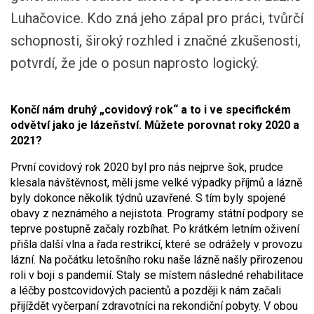
Luhačovice. Kdo zná jeho zápal pro práci, tvůrčí
schopnosti, široký rozhled i značné zkušenosti,
potvrdí, že jde o posun naprosto logický.
Končí nám druhý „covidový rok“ a to i ve specifickém
odvětví jako je lázeňství. Můžete porovnat roky 2020 a
2021?
První covidový rok 2020 byl pro nás nejprve šok, prudce
klesala návštěvnost, měli jsme velké výpadky příjmů a lázně
byly dokonce několik týdnů uzavřené. S tím byly spojené
obavy z neznámého a nejistota. Programy státní podpory se
teprve postupně začaly rozbíhat. Po krátkém letním oživení
přišla další vlna a řada restrikcí, které se odrážely v provozu
lázní. Na počátku letošního roku naše lázně našly přirozenou
roli v boji s pandemií. Staly se místem následné rehabilitace
a léčby postcovidových pacientů a později k nám začali
přijíždět vyčerpaní zdravotníci na rekondiční pobyty. V obou