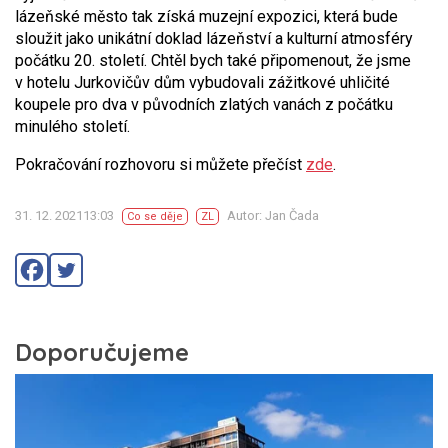
lázeňské město tak získá muzejní expozici, která bude
sloužit jako unikátní doklad lázeňství a kulturní atmosféry
počátku 20. století. Chtěl bych také připomenout, že jsme
v hotelu Jurkovičův dům vybudovali zážitkové uhličité
koupele pro dva v původních zlatých vanách z počátku
minulého století.
Pokračování rozhovoru si můžete přečíst
zde
.
31. 12. 202113:03
Autor: Jan Čada
Co se děje
ZL