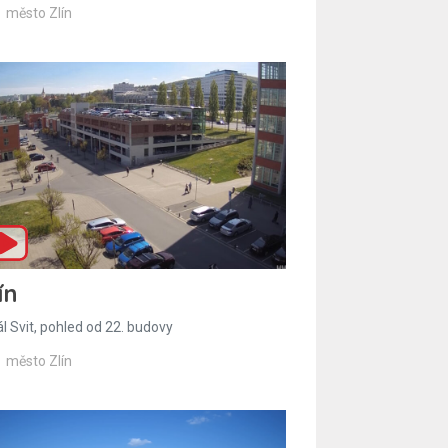
město Zlín
ín
l Svit, pohled od 22. budovy
město Zlín