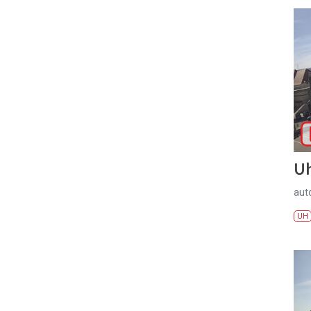
U
aut
UH