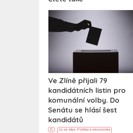
Ve Zlíně přijali 79
kandidátních listin pro
komunální volby. Do
Senátu se hlásí šest
kandidátů
ZL
Co se děje
,
Politika a ekonomika