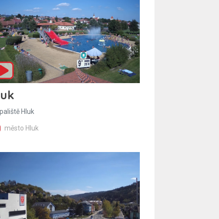
luk
paliště Hluk
město Hluk