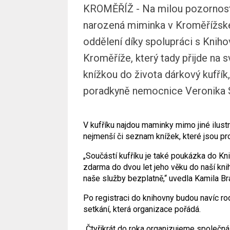
KROMĚŘÍŽ - Na milou pozornost 
narozená miminka v Kroměřížsk
oddělení díky spolupráci s Kni
Kroměříže, který tady přijde na 
knížkou do života dárkový kufřík,
poradkyně nemocnice Veronika 
V kufříku najdou maminky mimo jiné ilust
nejmenší či seznam knížek, které jsou pr
„Součástí kufříku je také poukázka do K
zdarma do dvou let jeho věku do naší kni
naše služby bezplatně,“ uvedla Kamila B
Po registraci do knihovny budou navíc ro
setkání, která organizace pořádá.
„Čtyřikrát do roka organizujeme společná