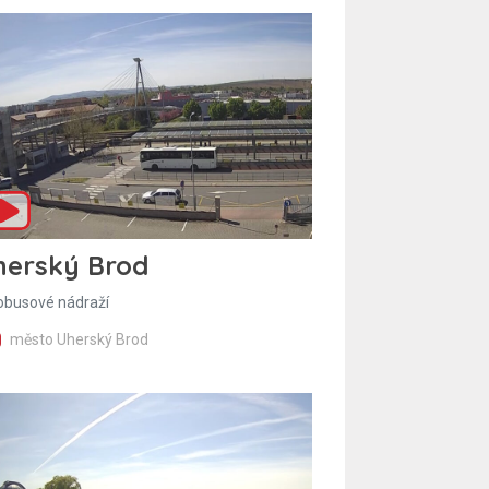
herský Brod
obusové nádraží
město Uherský Brod