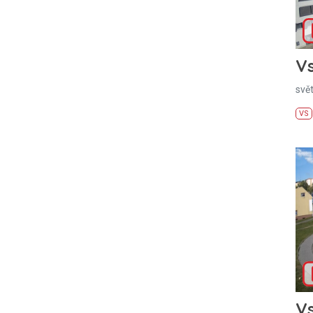
Vs
svě
VS
Vs