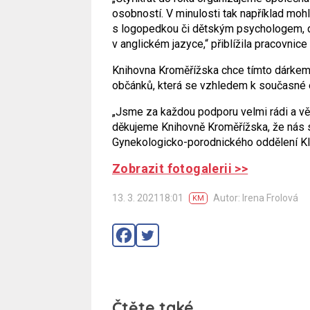
osobností. V minulosti tak například mohl
s logopedkou či dětským psychologem, da
v anglickém jazyce,“ přiblížila pracovni
Knihovna Kroměřížska chce tímto dárkem 
občánků, která se vzhledem k současné 
„Jsme za každou podporu velmi rádi a vě
děkujeme Knihovně Kroměřížska, že nás s 
Gynekologicko-porodnického oddělení Kl
Zobrazit fotogalerii >>
13. 3. 202118:01
Autor: Irena Frolová
KM
Čtěte také