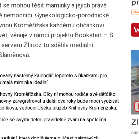
se mohou těšit maminky a jejich právě
é nemocnici. Gynekologicko-porodnické
hovnou Kroměřížska každému občánkovi
svět, věnuje v rámci projektu Bookstart – S
 serveru Zlin.cz to sdělila mediální
Slaměnová.
rovaný nástěnný kalendář, leporelo s říkankami pro
o malá miminka ideální.
nihovny Kroměřížska. Díky ní mohou rodiče své děťátko
hovny zaregistrovat a další dva roky bude moci využívat
rablíková, vedoucí Úseku služeb Knihovny Kroměřížska.
diče se svými dětmi pravidelně zváni na společná
Zl
nám
 setkání, která doplňujeme o účast zajímavých