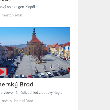
hový objezd gen. Klapálka
město Vsetín
herský Brod
arykovo náměstí, pohled z budovy Regio
město Uherský Brod