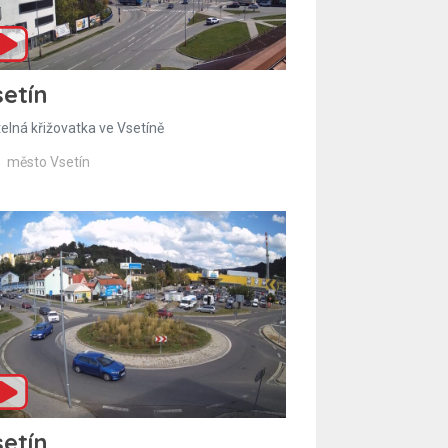
etín
telná křižovatka ve Vsetíně
město Vsetín
etín