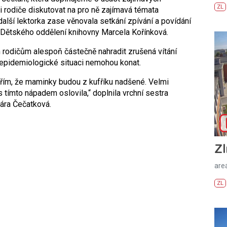
ZL
i rodiče diskutovat na pro ně zajímavá témata
lší lektorka zase věnovala setkání zpívání a povídání
ce Dětského oddělení knihovny Marcela Kořínková.
rodičům alespoň částečně nahradit zrušená vítání
epidemiologické situaci nemohou konat.
řím, že maminky budou z kufříku nadšené. Velmi
tímto nápadem oslovila,“ doplnila vrchní sestra
ára Čečatková.
Zl
areá
ZL