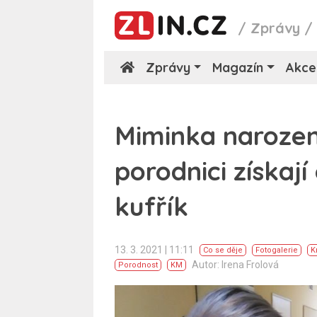
/
Zprávy
Zprávy
Magazín
Akce
Miminka narozen
porodnici získají
kufřík
13. 3. 2021 | 11:11
Co se děje
Fotogalerie
K
Autor: Irena Frolová
Porodnost
KM