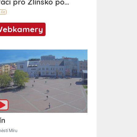
Webkamery
ín
ěstí Míru