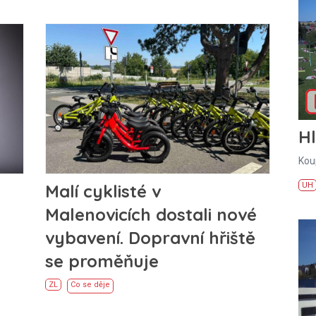
H
Kou
UH
Malí cyklisté v
Malenovicích dostali nové
vybavení. Dopravní hřiště
se proměňuje
ZL
Co se děje