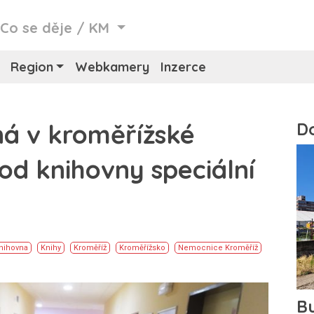
/
Co se děje
/
KM
Region
Webkamery
Inzerce
á v kroměřížské
 od knihovny speciální
nihovna
Knihy
Kroměříž
Kroměřížsko
Nemocnice Kroměříž