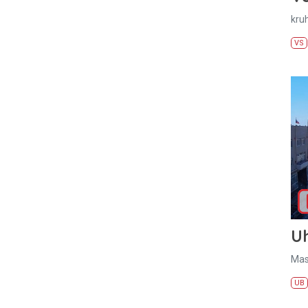
kru
VS
U
Mas
UB