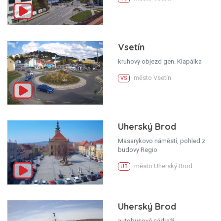
Vsetín
kruhový objezd gen. Klapálka
město Vsetín
VS
Uherský Brod
Masarykovo náměstí, pohled z
budovy Regio
město Uherský Brod
UB
Uherský Brod
autobusové nádraží