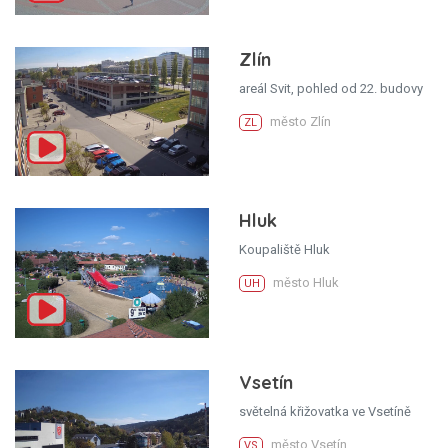
Zlín
areál Svit, pohled od 22. budovy
město Zlín
ZL
Hluk
Koupaliště Hluk
město Hluk
UH
Vsetín
světelná křižovatka ve Vsetíně
město Vsetín
VS