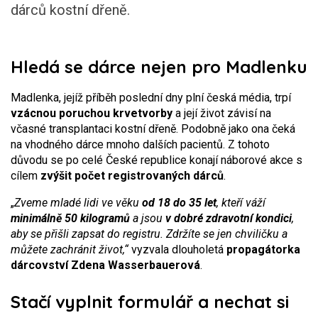
dárců kostní dřeně.
Hledá se dárce nejen pro Madlenku
Madlenka, jejíž příběh poslední dny plní česká média, trpí
vzácnou poruchou krvetvorby
a její život závisí na
včasné transplantaci kostní dřeně. Podobně jako ona čeká
na vhodného dárce mnoho dalších pacientů. Z tohoto
důvodu se po celé České republice konají náborové akce s
cílem
zvýšit počet registrovaných dárců
.
„
Zveme mladé lidi ve věku
od 18 do 35 let
, kteří váží
minimálně 50 kilogramů
a jsou
v dobré zdravotní kondici
,
aby se přišli zapsat do registru. Zdržíte se jen chviličku a
můžete zachránit život,“
vyzvala dlouholetá
propagátorka
dárcovství Zdena Wasserbauerová
.
Stačí vyplnit formulář a nechat si