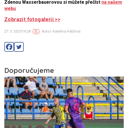
Zdenou Wasserbauerovou si můžete přečíst
na našem
webu
.
Zobrazit fotogalerii >>
27. 3. 202514:28
Autor: Kateřina Háblová
ZL