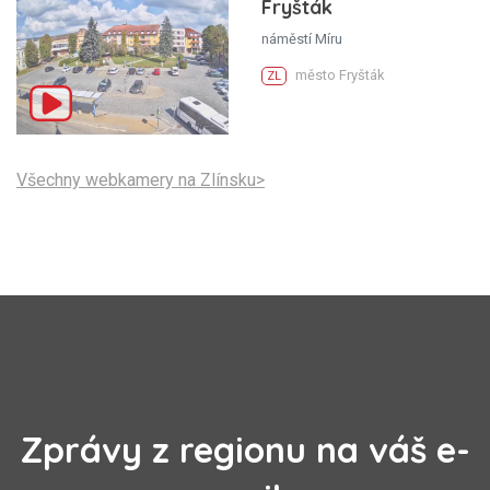
Fryšták
náměstí Míru
město Fryšták
ZL
Všechny webkamery na Zlínsku>
Zprávy z regionu na váš e-