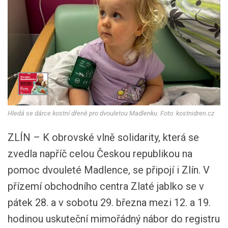
Hledá se dárce kostní dřeně pro dvouletou Madlenku. Foto: kostnidren.cz
ZLÍN – K obrovské vlně solidarity, která se
zvedla napříč celou Českou republikou na
pomoc dvouleté Madlence, se připojí i Zlín. V
přízemí obchodního centra Zlaté jablko se v
pátek 28. a v sobotu 29. března mezi 12. a 19.
hodinou uskuteční mimořádný nábor do registru