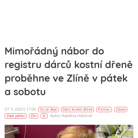
Mimořádný nábor do
registru dárců kostní dřeně
proběhne ve Zlíně v pátek
a sobotu
27. 3. 2025 | 17:03
Co se děje
Dárci kostní dřeně
Pomoc
Zdraví
Autor: Kateřina Háblová
Zlaté jablko
Zlín
ZL