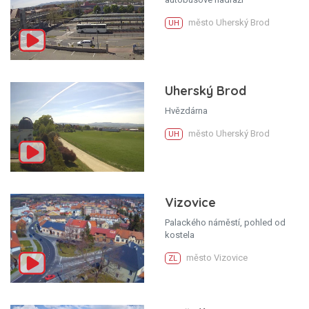
město Uherský Brod
UH
Uherský Brod
Hvězdárna
město Uherský Brod
UH
Vizovice
Palackého náměstí, pohled od
kostela
město Vizovice
ZL