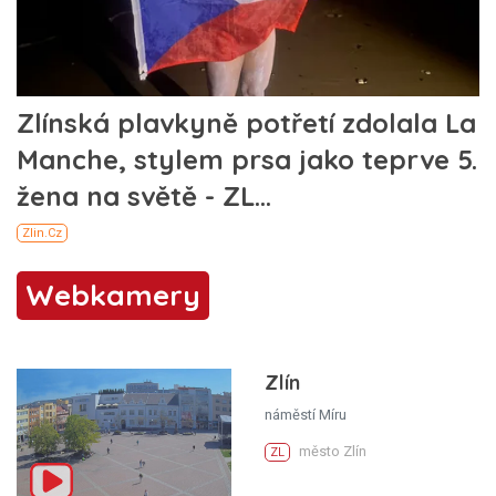
Webkamery
Zlín
náměstí Míru
město Zlín
ZL