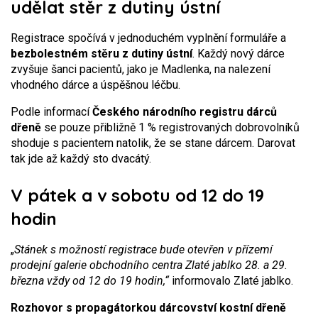
udělat stěr z dutiny ústní
Registrace spočívá v jednoduchém vyplnění formuláře a
bezbolestném stěru z dutiny ústní
. Každý nový dárce
zvyšuje šanci pacientů, jako je Madlenka, na nalezení
vhodného dárce a úspěšnou léčbu.
Podle informací
Českého národního registru dárců
dřeně
se pouze přibližně 1 % registrovaných dobrovolníků
shoduje s pacientem natolik, že se stane dárcem. Darovat
tak jde až každý sto dvacátý.
V pátek a v sobotu od 12 do 19
hodin
„
Stánek s možností registrace bude otevřen v přízemí
prodejní galerie obchodního centra Zlaté jablko 28. a 29.
března vždy od 12 do 19 hodin,“
informovalo Zlaté jablko.
Rozhovor s propagátorkou dárcovství kostní dřeně