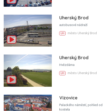
Uherský Brod
autobusové nádraží
město Uherský Brod
UH
Uherský Brod
Hvězdárna
město Uherský Brod
UH
Vizovice
Palackého náměstí, pohled od
kostela