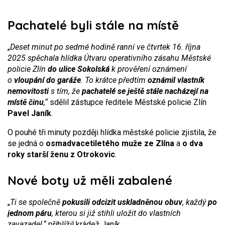
Pachatelé byli stále na místě
„
Deset minut po sedmé hodině ranní ve čtvrtek 16. října
2025 spěchala hlídka Útvaru operativního zásahu Městské
policie Zlín
do ulice Sokolská
k prověření oznámení
o
vloupání do garáže
. To krátce předtím
oznámil vlastník
nemovitosti
s tím, že
pachatelé se ještě stále nacházejí na
místě činu
,“
sdělil zástupce ředitele Městské policie Zlín
Pavel Janík
.
O pouhé tři minuty později hlídka městské policie zjistila, že
se jedná o
osmadvacetiletého muže ze Zlína
a
o dva
roky starší ženu z Otrokovic
.
Nové boty už měli zabalené
„
Ti se společně
pokusili odcizit uskladněnou obuv
, každý
po
jednom páru
, kterou si již stihli uložit do vlastních
zavazadel,“
přiblížil krádež Janík.