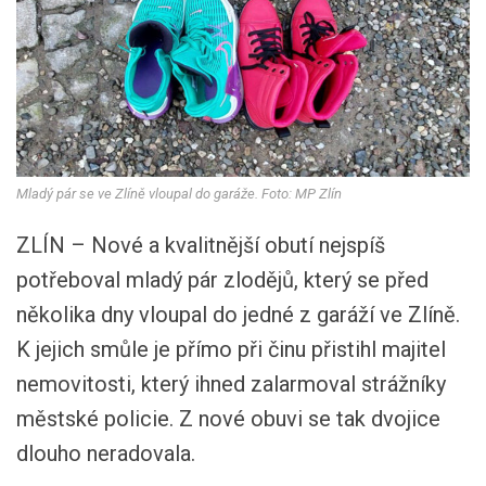
Mladý pár se ve Zlíně vloupal do garáže. Foto: MP Zlín
ZLÍN – Nové a kvalitnější obutí nejspíš
potřeboval mladý pár zlodějů, který se před
několika dny vloupal do jedné z garáží ve Zlíně.
K jejich smůle je přímo při činu přistihl majitel
nemovitosti, který ihned zalarmoval strážníky
městské policie. Z nové obuvi se tak dvojice
dlouho neradovala.