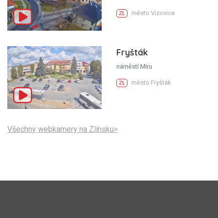
město Vizovice
ZL
Fryšták
náměstí Míru
město Fryšták
ZL
Všechny webkamery na Zlínsku>