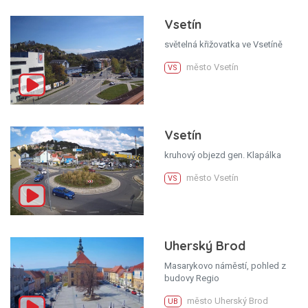
Vsetín
světelná křižovatka ve Vsetíně
město Vsetín
VS
Vsetín
kruhový objezd gen. Klapálka
město Vsetín
VS
Uherský Brod
Masarykovo náměstí, pohled z
budovy Regio
město Uherský Brod
UB