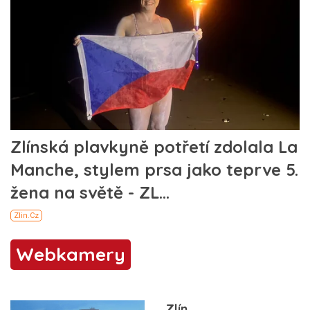
Webkamery
Zlín