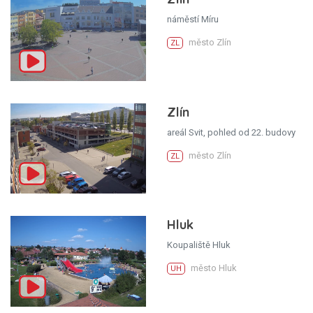
náměstí Míru
město Zlín
ZL
Zlín
areál Svit, pohled od 22. budovy
město Zlín
ZL
Hluk
Koupaliště Hluk
město Hluk
UH