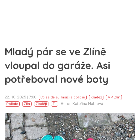
Mladý pár se ve Zlíně
vloupal do garáže. Asi
potřeboval nové boty
22. 10. 2025 | 7:00
Co se děje
,
Hasiči a policie
Krádež
MP Zlín
Autor: Kateřina Háblová
Policie
Zlín
Zloději
ZL