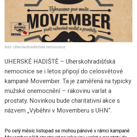
foto: Uherskohradišťská nemocnice
UHERSKÉ HADIŠTĚ – Uherskohradišťská
nemocnice se i letos připojí do celosvětové
kampaně Movember. Ta je zaměřená na typicky
mužské onemocnění – rakovinu varlat a
prostaty. Novinkou bude charitativní akce s
názvem „Vyběhni v Movemberu s UHN“.
Po celý měsíc listopad se mohou pánové v rámci kampaně