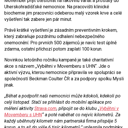
Movember přijít otestovat na rakovinu varlat a prostaty do
Uherskohradišťské nemocnice. Na pracovišti klinické
biochemie jim pracovníci odeberou malý vzorek krve a celé
vyšetření tak zabere jen pár minut.
Právě krátké vyšetření je zásadním preventivním krokem,
který zabraňuje pozdnímu odhalení nebezpečného
onemocnění. Pro prvních 500 zájemců je navíc test úplně
zdarma, ostatní příchozí potom zaplatí 100 korun.
Novinkou letošního ročníku kampaně je také charitativní
akce s názvem „Vyběhni v Movemberu s UHN“. Jde o
aktivní výzvu, kterou nemocnice připravila ve spolupráci se
společností Beckman Coulter ČR a za podpory spolku Mysli
jinak.
„Běhat a podpořit naši nemocnici může kdokoli, kdekoli po
celý listopad. Stačí se přihlásit do mobilní aplikace pro
měření aktivity
Strava.com
, připojit se do klubu „
Vyběhni v
Movemberu s UHN
“ a poté naběhat co nejvíc kilometrů. Za
každý uběhnutý kilometr nám partnerská firma přispěje 5
korun, a to až do výše 6 tisíc kilometrů,”
upřesnila podmínky