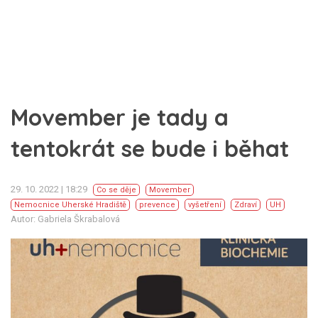
Movember je tady a
tentokrát se bude i běhat
29. 10. 2022 | 18:29
Co se děje
Movember
Nemocnice Uherské Hradiště
prevence
vyšetření
Zdraví
UH
Autor: Gabriela Škrabalová