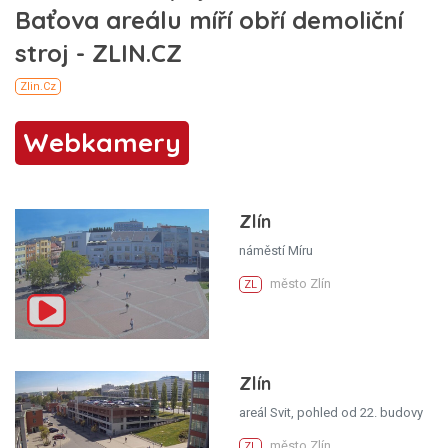
Webkamery
Zlín
náměstí Míru
město Zlín
ZL
Zlín
areál Svit, pohled od 22. budovy
město Zlín
ZL