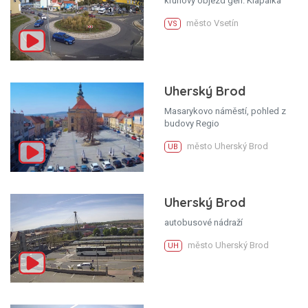
kruhový objezd gen. Klapálka
město Vsetín
VS
Uherský Brod
Masarykovo náměstí, pohled z
budovy Regio
město Uherský Brod
UB
Uherský Brod
autobusové nádraží
město Uherský Brod
UH