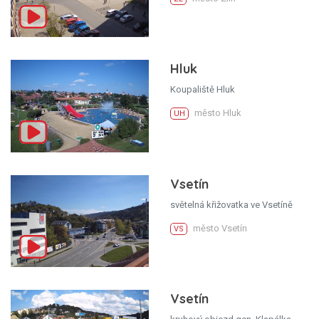
Hluk
Koupaliště Hluk
město Hluk
UH
Vsetín
světelná křižovatka ve Vsetíně
město Vsetín
VS
Vsetín