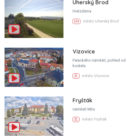
Uherský Brod
Hvězdárna
město Uherský Brod
UH
Vizovice
Palackého náměstí, pohled od
kostela
město Vizovice
ZL
Fryšták
náměstí Míru
město Fryšták
ZL