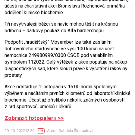
účasti na charitativní akci Bronislava Rozhonová, primářka
oddělení klinické biochemie.
Tři nevytrvalejší běžci se navíc mohou těšit na krásnou
odměnu – dárkový poukaz do Alfa barbershopu.
Podpořit „hradišťský“ Movember lze také zasláním
dobrovolného startovného ve výši 100 korun na účet
nemocnice 249980999/0300 ČSOB pod variabilním
symbolem 112022. Celý výtěžek z akce poputuje na nákup
diagnostických sad, které slouží právě k vyšetření rakoviny
prostaty.
Akce odstartuje 1. listopadu v 16:00 hodin společným
výběhem a načítáním prvních kilometrů od laboratoří klinické
biochemie. Účast již přislíbilo několik známých osobností
z řad sportovců, umělců i lékařů.
Zobrazit fotogalerii >>
29. 10. 202212:29
Autor: Gabriela Škrabalová
UH