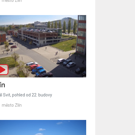
město Zlín
ín
l Svit, pohled od 22. budovy
město Zlín