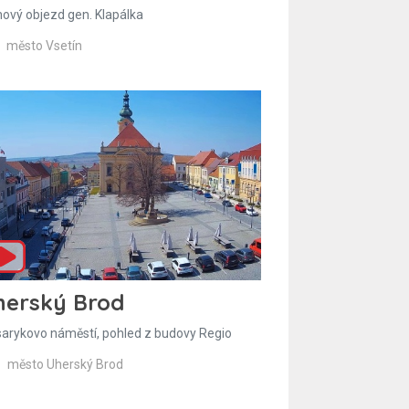
hový objezd gen. Klapálka
město Vsetín
herský Brod
arykovo náměstí, pohled z budovy Regio
město Uherský Brod