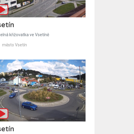
etín
telná křižovatka ve Vsetíně
město Vsetín
etín