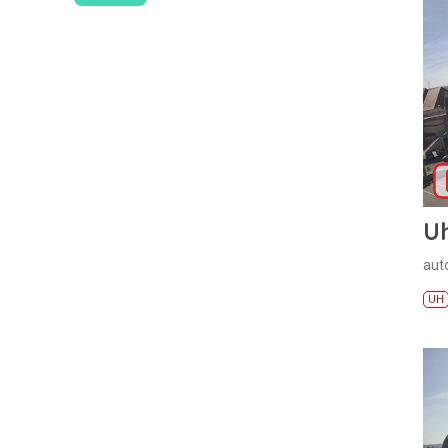
U
aut
UH