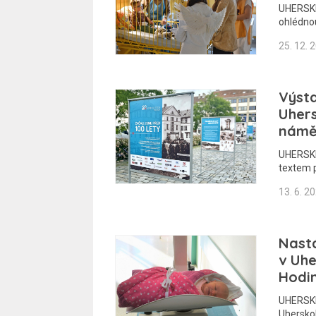
UHERSKÉ
ohlédno
25. 12. 
Výsta
Uher
námě
UHERSKÉ
textem p
13. 6. 2
Nast
v Uhe
Hodin
UHERSKÉ
Uhersko