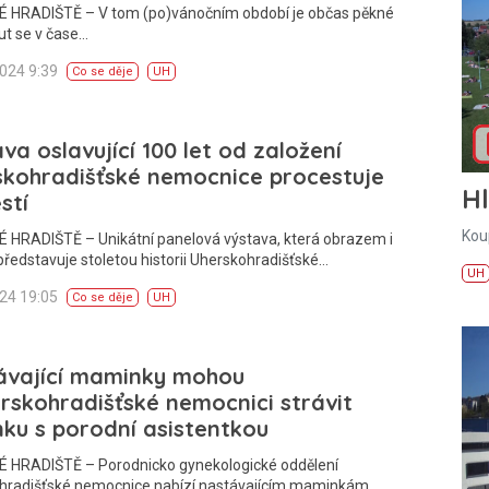
 HRADIŠTĚ – V tom (po)vánočním období je občas pěkné
ut se v čase…
2024 9:39
Co se děje
UH
va oslavující 100 let od založení
skohradišťské nemocnice procestuje
H
stí
Kou
 HRADIŠTĚ – Unikátní panelová výstava, která obrazem i
ředstavuje stoletou historii Uherskohradišťské…
UH
024 19:05
Co se děje
UH
ávající maminky mohou
rskohradišťské nemocnici strávit
ku s porodní asistentkou
 HRADIŠTĚ – Porodnicko gynekologické oddělení
hradišťské nemocnice nabízí nastávajícím maminkám