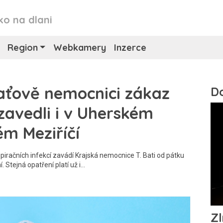
ko na dlani
Region
Webkamery
Inzerce
Baťově nemocnici zákaz
zavedli i v Uherském
ém Meziříčí
račních infekcí zavádí Krajská nemocnice T. Bati od pátku
 Stejná opatření platí už i…