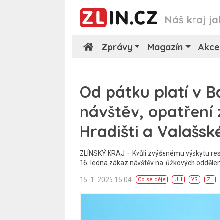
Náš kraj ja
Zprávy
Magazín
Akce
Od pátku platí v 
návštěv, opatření 
Hradišti a Valašsk
ZLÍNSKÝ KRAJ – Kvůli zvýšenému výskytu respi
16. ledna zákaz návštěv na lůžkových oddělení.
15. 1. 2026 15:04
Co se děje
UH
VS
ZL