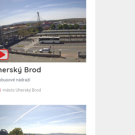
herský Brod
obusové nádraží
město Uherský Brod