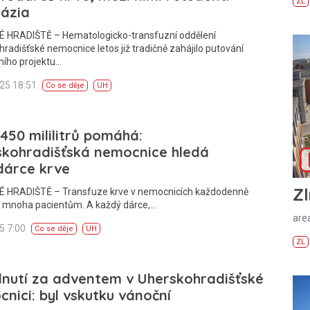
ZL
ázia
 HRADIŠTĚ – Hematologicko-transfuzní oddělení
radišťské nemocnice letos již tradičně zahájilo putování
ního projektu…
025 18:51
Co se děje
UH
450 mililitrů pomáhá:
skohradišťská nemocnice hledá
dárce krve
Zl
 HRADIŠTĚ – Transfuze krve v nemocnicích každodenně
mnoha pacientům. A každý dárce,…
areá
25 7:00
Co se děje
UH
ZL
nutí za adventem v Uherskohradišťské
nici: byl vskutku vánoční