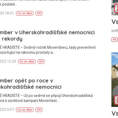
 v podobě…
024 18:41
Co se děje
UH
Vs
svě
mber v Uherskohradišťské nemocnici
l rekordy
VS
 HRADIŠTĚ – Sedmý ročník Movemberu, tady preventivní
zorňující na rakovinu prostaty a…
2023 12:34
Co se děje
UH
mber opět po roce v
skohradišťské nemocnici
 HRADIŠTĚ – Už po sedmé se připojí Uherskohradišťská
ce k osvětové kampani Movember…
2023 9:07
Co se děje
UH
Vs