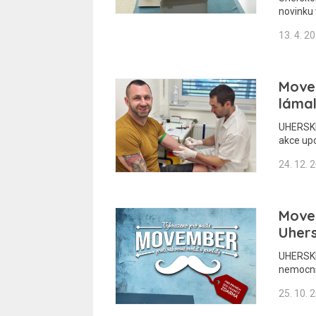
novinku
13. 4. 2
Move
láma
UHERSKÉ
akce upo
24. 12. 
Move
Uher
UHERSKÉ
nemocni
25. 10. 