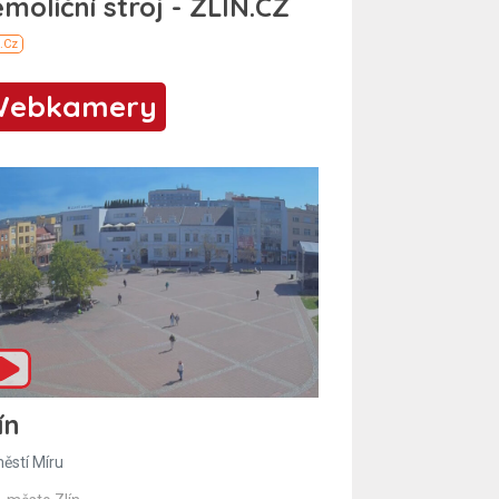
Webkamery
ín
ěstí Míru