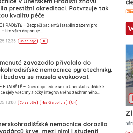
cnice v Uherském Hradišti znovu
ila prestižní akreditaci. Potvrzuje tak
ou kvalitu péče
 HRADIŠTĚ – Bezpečí pacientů i stabilní zázemí pro
 – tím vším disponuje…
025 12:36
Co se děje
UH
menuté zavazadlo přivolalo do
kohradišťské nemocnice pyrotechniky.
ní budova se musela evakuovat
 HRADIŠTĚ – Dnes dopoledne se do Uherskohradišťské
ce sjely všechny složky integrovaného záchranného…
025 13:00
Co se děje
Hasiči a policie
UH
Zl
herskohradišťské nemocnice dorazilo
nám
vodárců krve, mezi nimi i studenti