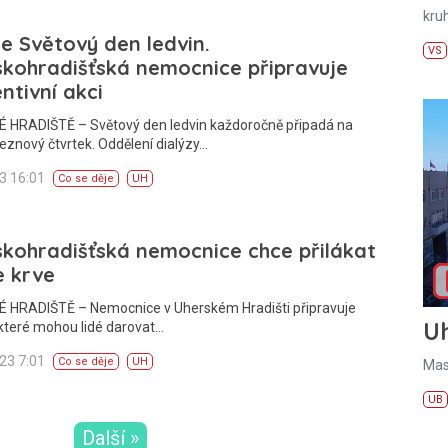
kru
 se Světový den ledvin.
VS
kohradišťská nemocnice připravuje
ntivní akci
 HRADIŠTĚ – Světový den ledvin každoročně připadá na
eznový čtvrtek. Oddělení dialýzy…
23 16:01
Co se děje
UH
kohradišťská nemocnice chce přilákat
e krve
 HRADIŠTĚ – Nemocnice v Uherském Hradišti připravuje
U
i které mohou lidé darovat…
023 7:01
Co se děje
UH
Mas
UB
Další »