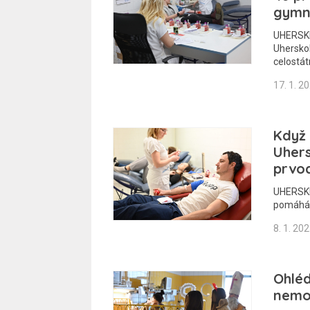
gymn
UHERSKÉ
Uherskoh
celostát
17. 1. 2
Když 
Uher
prvo
UHERSKÉ
pomáhá 
8. 1. 20
Ohléd
nemoc