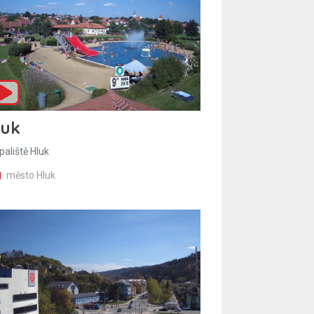
luk
paliště Hluk
město Hluk