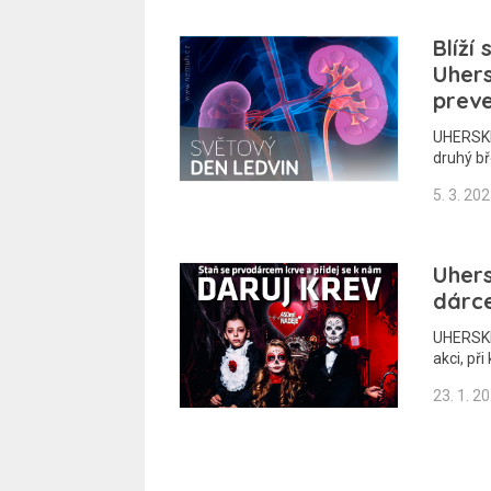
Blíží
Uhers
preve
UHERSKÉ
druhý bř
5. 3. 20
Uhers
dárc
UHERSKÉ
akci, př
23. 1. 2