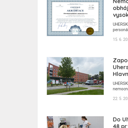
Nemo
obháj
vysok
UHERSKÉ
personál
15. 6. 2
Zapo
Uhers
Hlav
UHERSKÉ
nemocni
22. 5. 2
Do U
48 pr