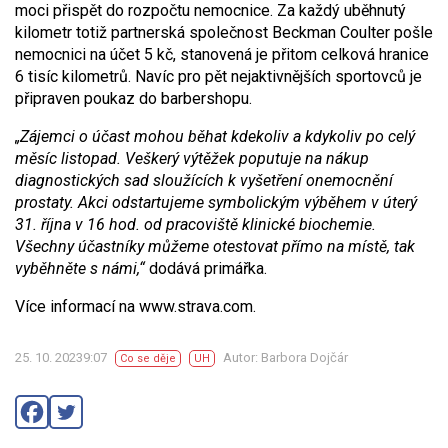
moci přispět do rozpočtu nemocnice. Za každý uběhnutý
kilometr totiž partnerská společnost Beckman Coulter pošle
nemocnici na účet 5 kč, stanovená je přitom celková hranice
6 tisíc kilometrů. Navíc pro pět nejaktivnějších sportovců je
připraven poukaz do barbershopu.
„Zájemci o účast mohou běhat kdekoliv a kdykoliv po celý
měsíc listopad. Veškerý výtěžek poputuje na nákup
diagnostických sad sloužících k vyšetření onemocnění
prostaty. Akci odstartujeme symbolickým výběhem v úterý
31. října v 16 hod. od pracoviště klinické biochemie.
Všechny účastníky můžeme otestovat přímo na místě, tak
vyběhněte s námi,“
dodává primářka.
Více informací na www.strava.com.
25. 10. 20239:07
Autor: Barbora Dojčár
Co se děje
UH