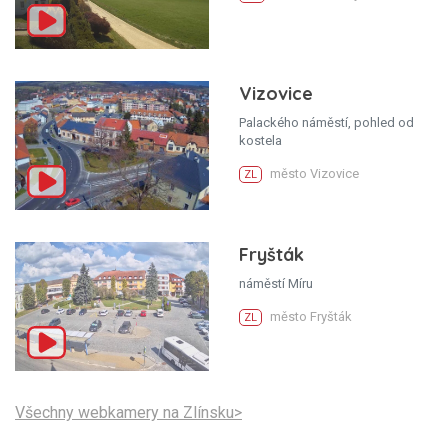
Vizovice
Palackého náměstí, pohled od
kostela
město Vizovice
ZL
Fryšták
náměstí Míru
město Fryšták
ZL
Všechny webkamery na Zlínsku>