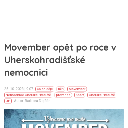
Movember opět po roce v
Uherskohradišťské
nemocnici
25. 10. 2023 | 9:07
Co se děje
Běh
Movember
Nemocnice Uherské Hradiště
prevence
Sport
Uherské Hradiště
Autor: Barbora Dojčár
UH