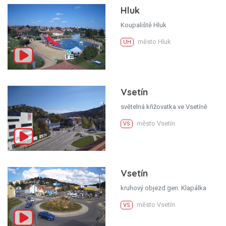
Hluk
Koupaliště Hluk
město Hluk
UH
Vsetín
světelná křižovatka ve Vsetíně
město Vsetín
VS
Vsetín
kruhový objezd gen. Klapálka
město Vsetín
VS