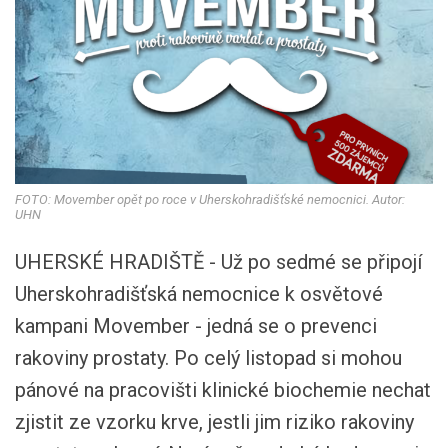
FOTO: Movember opět po roce v Uherskohradišťské nemocnici. Autor:
UHN
UHERSKÉ HRADIŠTĚ - Už po sedmé se připojí
Uherskohradišťská nemocnice k osvětové
kampani Movember - jedná se o prevenci
rakoviny prostaty. Po celý listopad si mohou
pánové na pracovišti klinické biochemie nechat
zjistit ze vzorku krve, jestli jim riziko rakoviny