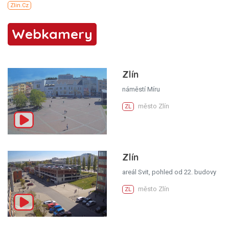
Webkamery
Zlín
náměstí Míru
město Zlín
ZL
Zlín
areál Svit, pohled od 22. budovy
město Zlín
ZL