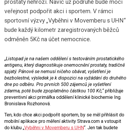
prostaty nehrozí. Navíc už podruhé bude moci
veřejnost podpořit akci i sportem. V rámci
sportovní výzvy „Vyběhni v Movemberu s UHN“
bude každý kilometr zaregistrovaných běžců
odměněn 5Kč na účet nemocnice.
„
Listopad je na našem oddělení s testováním prostatického
antigenu, který diagnostikuje onemocnění prostaty, tradičně
spjatý. Pánové se nemusí ničeho obávat, vyšetření je
bezbolestné, výsledek je k dispozici na vyžádání do druhého
dne po odběru. Pro prvních 500 zájemců je vyšetření
zdarma, poté bude zpoplatněno částkou 100 Kč,“
přibližuje
preventivní akci primářka oddělení klinické biochemie Ing.
Bronislava Rozhonová.
Ten, kdo chce akci podpořit sportem, by se měl přihlásit do
mobilní aplikace pro měření aktivity Strava.com a vstoupit
do klubu „
Vyběhni v Movemberu s UHN
“. Jen tak budete