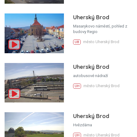
Uherský Brod
Masarykovo náměstí, pohled z
budovy Regio
město Uherský Brod
UB
Uherský Brod
autobusové nádraží
město Uherský Brod
UH
Uherský Brod
Hvězdárna
město Uherský Brod
UH