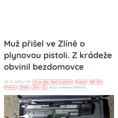
Muž přišel ve Zlíně o
plynovou pistoli. Z krádeže
obvinil bezdomovce
18. 10. 2025 | 7:00
Co se děje
,
Hasiči a policie
Krádež
MP Zlín
Autor: Kateřina Háblová
Policie
Zbraň
Zlín
ZL