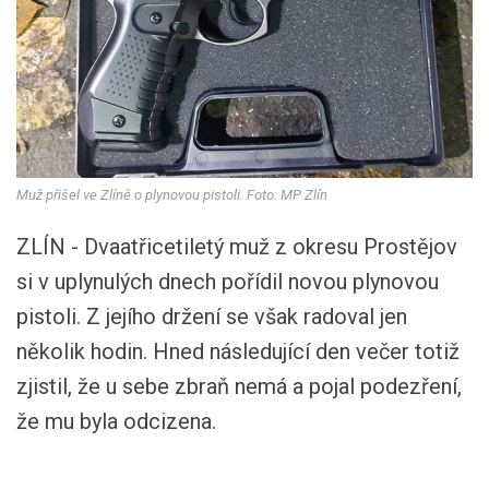
Muž přišel ve Zlíně o plynovou pistoli. Foto: MP Zlín
ZLÍN - Dvaatřicetiletý muž z okresu Prostějov
si v uplynulých dnech pořídil novou plynovou
pistoli. Z jejího držení se však radoval jen
několik hodin. Hned následující den večer totiž
zjistil, že u sebe zbraň nemá a pojal podezření,
že mu byla odcizena.