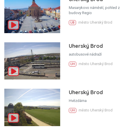
Masarykovo náměstí, pohled z
budovy Regio
město Uherský Brod
UB
Uherský Brod
autobusové nádraží
město Uherský Brod
UH
Uherský Brod
Hvězdárna
město Uherský Brod
UH