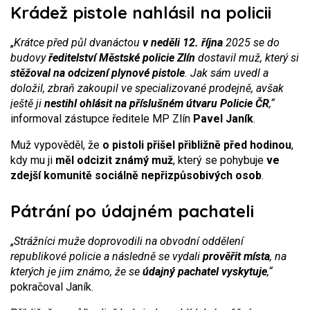
Krádež pistole nahlásil na policii
„
Krátce před půl dvanáctou
v neděli 12. října
2025 se do
budovy
ředitelství Městské policie Zlín
dostavil muž, který si
stěžoval na odcizení plynové pistole
. Jak sám uvedl a
doložil, zbraň zakoupil ve specializované prodejně, avšak
ještě ji
nestihl ohlásit na příslušném útvaru Policie ČR
,“
informoval zástupce ředitele MP Zlín
Pavel Janík
.
Muž vypověděl, že
o pistoli přišel přibližně před hodinou
,
kdy mu ji
měl odcizit známý muž
, který se pohybuje
ve
zdejší komunitě sociálně nepřizpůsobivých osob
.
Pátrání po údajném pachateli
„
Strážníci muže doprovodili na obvodní oddělení
republikové policie a následně se vydali
prověřit místa
, na
kterých je jim známo, že se
údajný pachatel vyskytuje
,“
pokračoval Janík.