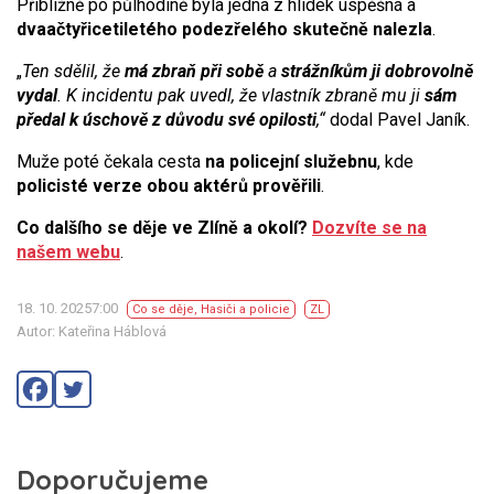
Přibližně po půlhodině byla jedna z hlídek úspěšná a
dvaačtyřicetiletého podezřelého skutečně nalezla
.
„
Ten sdělil, že
má zbraň při sobě
a
strážníkům ji dobrovolně
vydal
. K incidentu pak uvedl, že vlastník zbraně mu ji
sám
předal k úschově z důvodu své opilosti
,“
dodal Pavel Janík.
Muže poté čekala cesta
na policejní služebnu
, kde
policisté verze obou aktérů prověřili
.
Co dalšího se děje ve Zlíně a okolí?
Dozvíte se na
našem webu
.
18. 10. 20257:00
Co se děje
,
Hasiči a policie
ZL
Autor: Kateřina Háblová