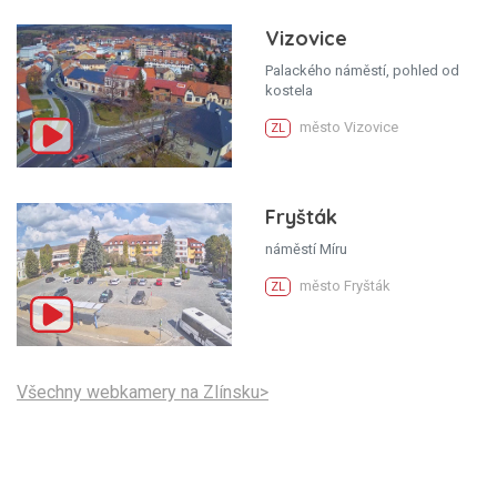
Vizovice
Palackého náměstí, pohled od
kostela
město Vizovice
ZL
Fryšták
náměstí Míru
město Fryšták
ZL
Všechny webkamery na Zlínsku>