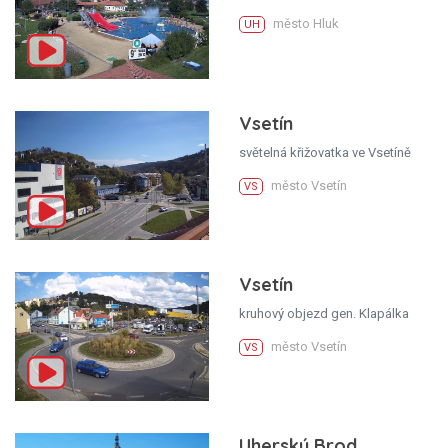
město Hluk
UH
Vsetín
světelná křižovatka ve Vsetíně
město Vsetín
VS
Vsetín
kruhový objezd gen. Klapálka
město Vsetín
VS
Uherský Brod