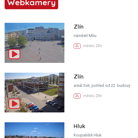
Webkamery
Zlín
náměstí Míru
město Zlín
ZL
Zlín
areál Svit, pohled od 22. budovy
město Zlín
ZL
Hluk
Koupaliště Hluk