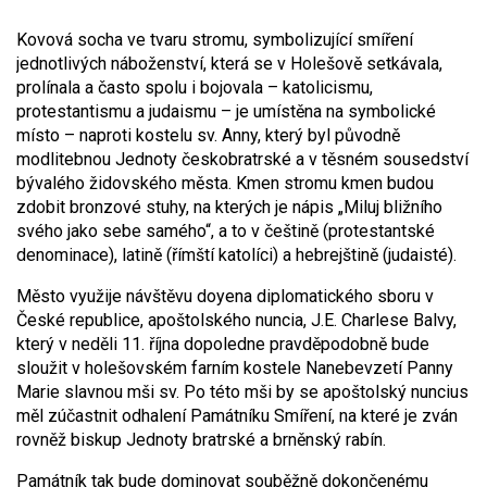
Kovová socha ve tvaru stromu, symbolizující smíření
jednotlivých náboženství, která se v Holešově setkávala,
prolínala a často spolu i bojovala – katolicismu,
protestantismu a judaismu – je umístěna na symbolické
místo – naproti kostelu sv. Anny, který byl původně
modlitebnou Jednoty českobratrské a v těsném sousedství
bývalého židovského města. Kmen stromu kmen budou
zdobit bronzové stuhy, na kterých je nápis „Miluj bližního
svého jako sebe samého“, a to v češtině (protestantské
denominace), latině (římští katolíci) a hebrejštině (judaisté).
Město využije návštěvu doyena diplomatického sboru v
České republice, apoštolského nuncia, J.E. Charlese Balvy,
který v neděli 11. října dopoledne pravděpodobně bude
sloužit v holešovském farním kostele Nanebevzetí Panny
Marie slavnou mši sv. Po této mši by se apoštolský nuncius
měl zúčastnit odhalení Památníku Smíření, na které je zván
rovněž biskup Jednoty bratrské a brněnský rabín.
Památník tak bude dominovat souběžně dokončenému