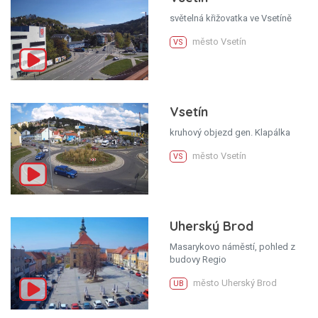
světelná křižovatka ve Vsetíně
město Vsetín
VS
Vsetín
kruhový objezd gen. Klapálka
město Vsetín
VS
Uherský Brod
Masarykovo náměstí, pohled z
budovy Regio
město Uherský Brod
UB