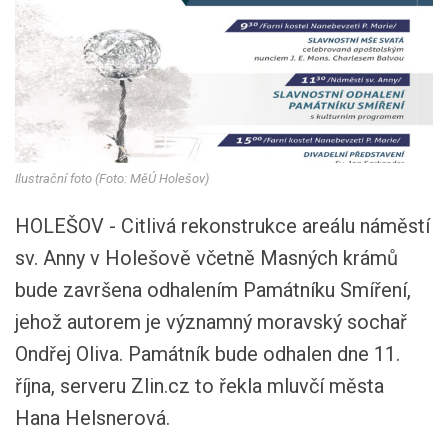
Ilustrační foto (Foto: MěÚ Holešov)
HOLEŠOV - Citlivá rekonstrukce areálu náměstí
sv. Anny v Holešově včetně Masných krámů
bude završena odhalením Památníku Smíření,
jehož autorem je významný moravský sochař
Ondřej Oliva. Památník bude odhalen dne 11.
října, serveru Zlin.cz to řekla mluvčí města
Hana Helsnerová.