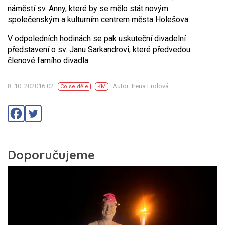
náměstí sv. Anny, které by se mělo stát novým
společenským a kulturním centrem města Holešova.
V odpoledních hodinách se pak uskuteční divadelní
představení o sv. Janu Sarkandrovi, které předvedou
členové farního divadla.
8. 10. 202016:02
Autor: Irena Frolová
Co se děje
KM