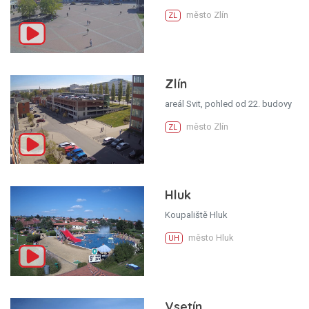
město Zlín
ZL
Zlín
areál Svit, pohled od 22. budovy
město Zlín
ZL
Hluk
Koupaliště Hluk
město Hluk
UH
Vsetín