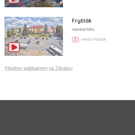
Fryšták
náměstí Míru
město Fryšták
ZL
Všechny webkamery na Zlínsku>