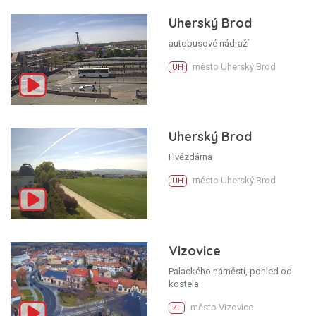
Uherský Brod
autobusové nádraží
město Uherský Brod
UH
Uherský Brod
Hvězdárna
město Uherský Brod
UH
Vizovice
Palackého náměstí, pohled od
kostela
město Vizovice
ZL