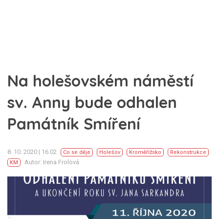
Na holešovském náměstí
sv. Anny bude odhalen
Památník Smíření
8. 10. 2020 | 16:02
Co se děje
Holešov
Kroměřížsko
Rekonstrukce
Autor: Irena Frolová
KM