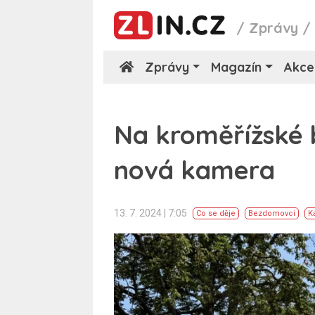
/
Zprávy
Zprávy
Magazín
Akce
Na kroměřížské 
nová kamera
13. 7. 2024 | 7:05
Co se děje
Bezdomovci
K