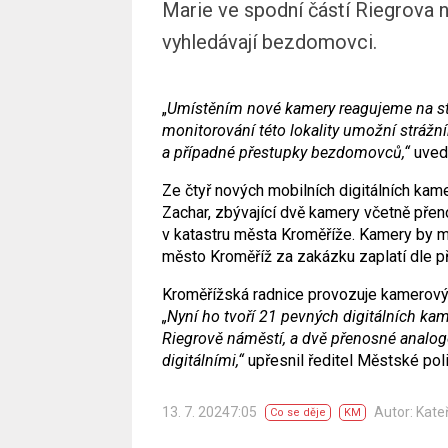
Marie ve spodní částí Riegrova 
vyhledávají bezdomovci.
„
Umístěním nové kamery reagujeme na st
monitorování této lokality umožní strážn
a případné přestupky bezdomovců,“
uvedl
Ze čtyř nových mobilních digitálních kamer
Zachar, zbývající dvě kamery včetně pře
v katastru města Kroměříže. Kamery by m
město Kroměříž za zakázku zaplatí dle př
Kroměřížská radnice provozuje kamerový
„Nyní ho tvoří 21 pevných digitálních ka
Riegrově náměstí, a dvě přenosné analog
digitálními,“
upřesnil ředitel Městské poli
13. 7. 20247:05
Autor: Kate
Co se děje
KM