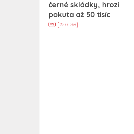
černé skládky, hrozí
pokuta až 50 tisíc
VS
Co se děje