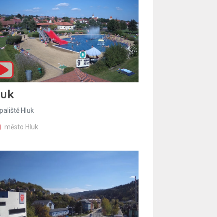
luk
paliště Hluk
město Hluk