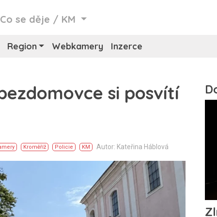
/
Co se děje
/
KM
Region
Webkamery
Inzerce
bezdomovce si posvítí
Autor: Kateřina Háblová
amery
Kroměříž
Policie
KM