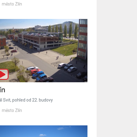
město Zlín
ín
l Svit, pohled od 22. budovy
město Zlín