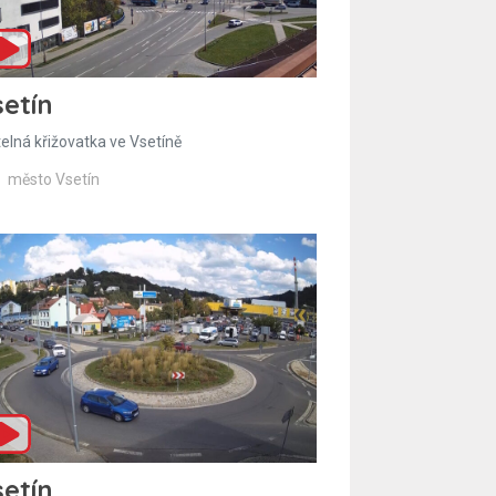
etín
telná křižovatka ve Vsetíně
město Vsetín
etín