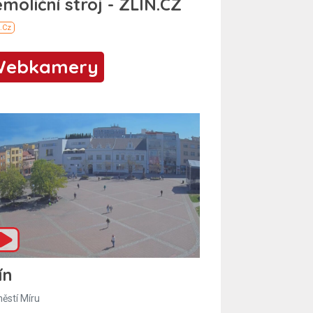
Webkamery
ín
ěstí Míru