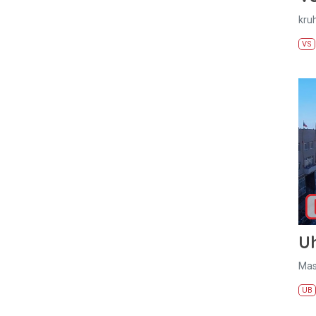
kru
VS
U
Mas
UB