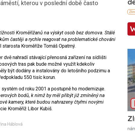
náměstí, kterou v poslední době často
ížnosti Kroměřížanů na výskyt osob bez domova. Stálé
íkům častěji a rychle reagovat na problematické chování
 starosta Kroměříže Tomáš Opatrný.
 dvě nahradí stávající přenosná zařízení na sídlišti
nosových tras pak bude možné využít kdekoliv
ěly být dodány a instalovány do letošního podzimu a
edpokladu 550 tisíc korun.
 systém od roku 2001 a postupně ho modernizuje.
merových bodů, k nimž by měl přibýt již zmíněný na
ové kamery, které budou nahrazeny čtyřmi novými
cie Kroměříž Libor Kubiš.
Zl
řina Háblová
nám