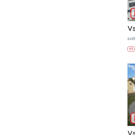
Vs
svě
VS
Vs