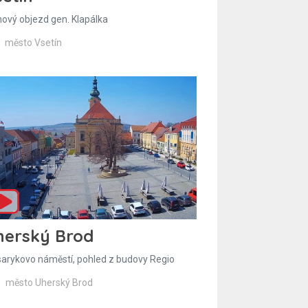
hový objezd gen. Klapálka
město Vsetín
herský Brod
arykovo náměstí, pohled z budovy Regio
město Uherský Brod