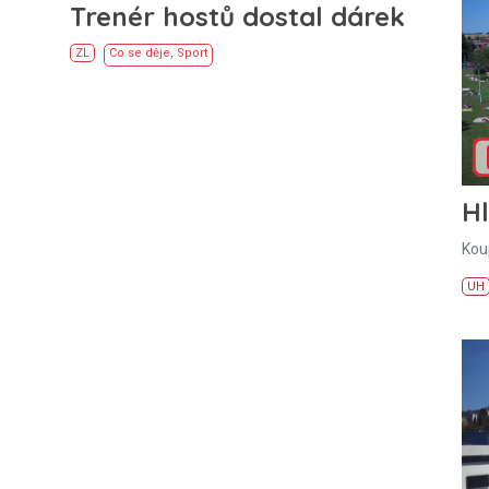
Trenér hostů dostal dárek
ZL
Co se děje
,
Sport
H
Kou
UH