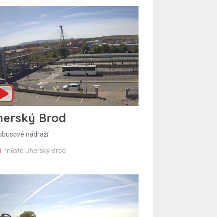
herský Brod
obusové nádraží
město Uherský Brod