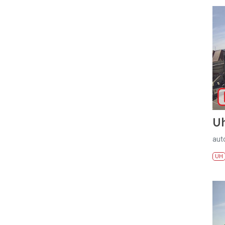
U
aut
UH