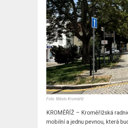
Foto: Město Kroměříž
KROMĚŘÍŽ – Kroměřížská radnice
mobilní a jednu pevnou, která b