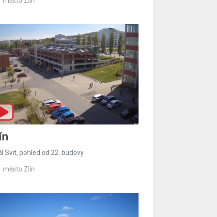
město Zlín
ín
l Svit, pohled od 22. budovy
město Zlín