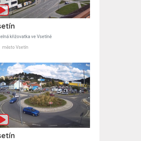
etín
telná křižovatka ve Vsetíně
město Vsetín
etín