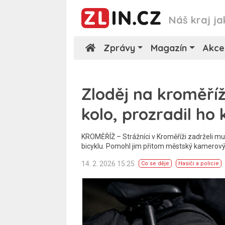
Náš kraj ja
Zprávy
Magazín
Akce
Zloděj na kroměří
kolo, prozradil h
KROMĚŘÍŽ – Strážníci v Kroměříži zadrželi muž
bicyklu. Pomohl jim přitom městský kamerový
14. 2. 2026 15:25
Co se děje
Hasiči a policie