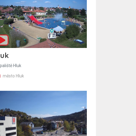
luk
paliště Hluk
město Hluk