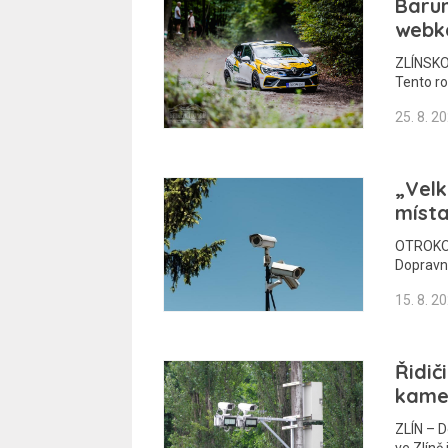
Baru
webk
ZLÍNSKO
Tento ro
25. 8. 2
„Velk
místa
OTROKOVI
Dopravn
15. 8. 2
Řidič
kame
ZLÍN – 