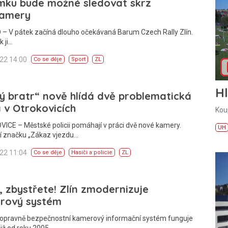
mku bude možné sledovat skrz
amery
 – V pátek začíná dlouho očekávaná Barum Czech Rally Zlín.
k ji…
022 14:00
Co se děje
Sport
ZL
H
ý bratr“ nově hlídá dvě problematická
 v Otrokovicích
Kou
CE – Městské policii pomáhají v práci dvě nové kamery.
UH
í značku „Zákaz vjezdu…
022 11:04
Co se děje
Hasiči a policie
ZL
i, zbystřete! Zlín zmodernizuje
rový systém
Dopravně bezpečnostní kamerový informační systém funguje