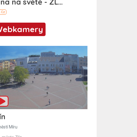
Webkamery
ín
ěstí Míru