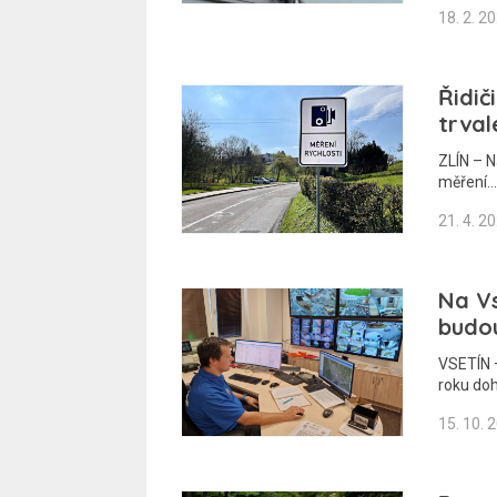
18. 2. 2
Řidič
trval
ZLÍN – N
měření…
21. 4. 2
Na Vs
budo
VSETÍN –
roku doh
15. 10. 