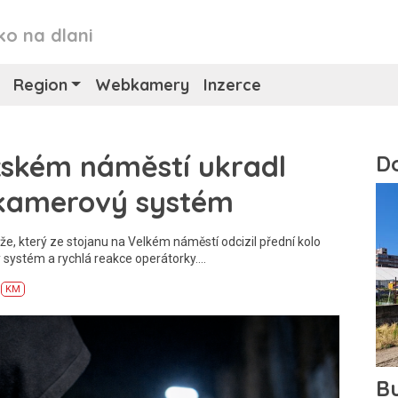
ko na dlani
Region
Webkamery
Inzerce
žském náměstí ukradl
o kamerový systém
e, který ze stojanu na Velkém náměstí odcizil přední kolo
 systém a rychlá reakce operátorky.…
KM