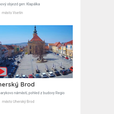
hový objezd gen. Klapálka
město Vsetín
herský Brod
arykovo náměstí, pohled z budovy Regio
město Uherský Brod