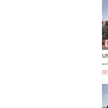
U
aut
UH