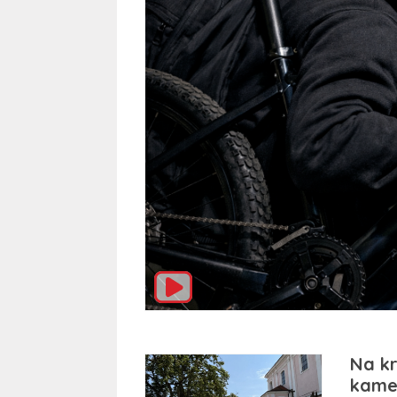
Na kr
kame