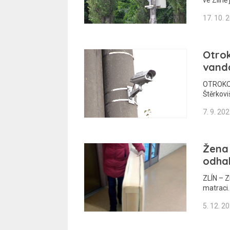
ve Zlíně
17. 10. 
Otrok
vanda
OTROKOV
Štěrkovi
7. 9. 20
Žena 
odha
ZLÍN – Z
matraci
5. 12. 2