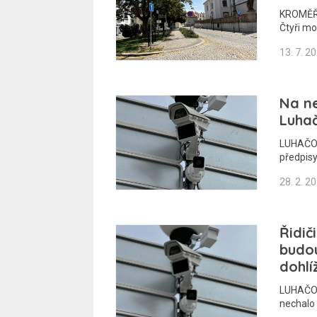
KROMĚŘÍ
Čtyři mo
13. 7. 2
Na ne
Luhač
LUHAČOVI
předpisy
28. 2. 2
Řidič
budo
dohlí
LUHAČOVI
nechalo