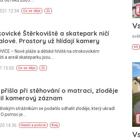
 již od roku 2005.…
2021 12:34
Co se děje
ZL
Vs
ovické Štěrkoviště a skatepark ničí
svě
lové. Prostory už hlídají kamery
VS
ICE – Nové pláže a dětské hřiště na otrokovickém
šti a areál skateparku jsou…
21 15:05
Co se děje
ZL
přišla při stěhování o matraci, zloděje
lil kamerový záznam
línským strážníkům se podařilo odhalit zloděje, který ukradl
. O pomoc je…
020 14:36
Hasiči a policie
Kraj
Vs