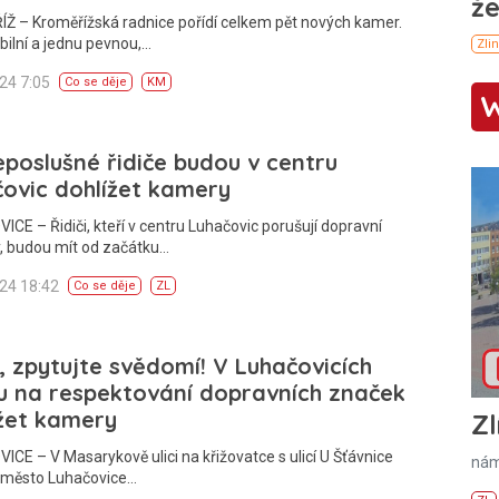
Ž – Kroměřížská radnice pořídí celkem pět nových kamer.
bilní a jednu pevnou,…
024 7:05
Co se děje
KM
poslušné řidiče budou v centru
ovic dohlížet kamery
CE – Řidiči, kteří v centru Luhačovic porušují dopravní
, budou mít od začátku…
024 18:42
Co se děje
ZL
i, zpytujte svědomí! V Luhačovicích
u na respektování dopravních značek
žet kamery
Zl
CE – V Masarykově ulici na křižovatce s ulicí U Šťávnice
nám
 město Luhačovice…