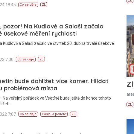
ZL
024 18:45
Co se děje
ZL
i, pozor! Na Kudlově a Salaši začalo
é úsekové měření rychlosti
a Kudlově a Salaši začalo ve čtvrtek 20. dubna trvalé úsekové
023 7:00
Co se děje
ZL
etín bude dohlížet více kamer. Hlídat
Zl
u problémová místa
areá
 Na veřejný pořádek ve Vsetíně bude ještě do konce tohoto
lížet…
ZL
2022 7:07
Co se děje
Hasiči a policie
VS