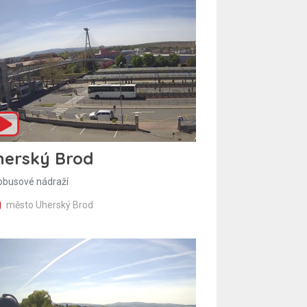
herský Brod
obusové nádraží
město Uherský Brod