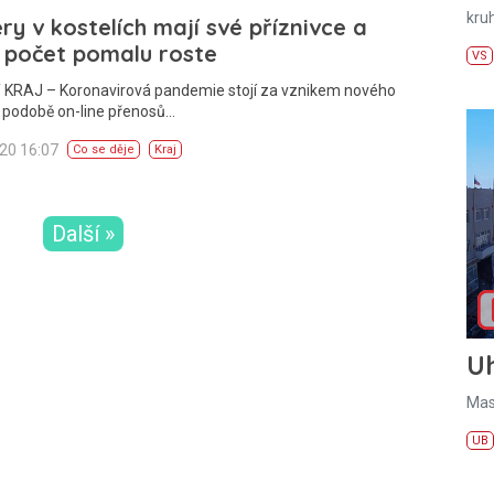
kru
y v kostelích mají své příznivce a
h počet pomalu roste
VS
 KRAJ – Koronavirová pandemie stojí za vznikem nového
 podobě on-line přenosů…
020 16:07
Co se děje
Kraj
Další »
U
Mas
UB