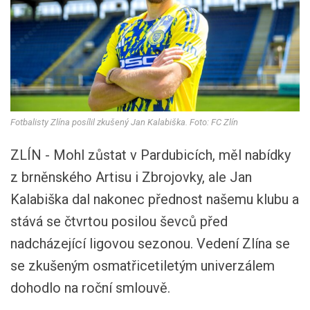
Fotbalisty Zlína posílil zkušený Jan Kalabiška. Foto: FC Zlín
ZLÍN - Mohl zůstat v Pardubicích, měl nabídky
z brněnského Artisu i Zbrojovky, ale Jan
Kalabiška dal nakonec přednost našemu klubu a
stává se čtvrtou posilou ševců před
nadcházející ligovou sezonou. Vedení Zlína se
se zkušeným osmatřicetiletým univerzálem
dohodlo na roční smlouvě.