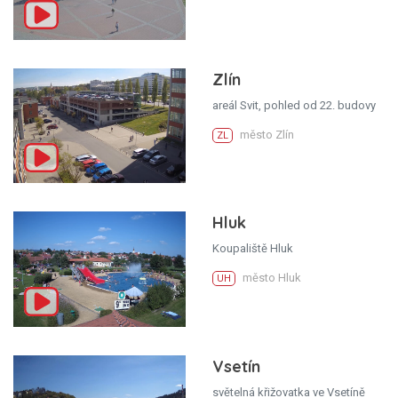
Zlín
areál Svit, pohled od 22. budovy
město Zlín
ZL
Hluk
Koupaliště Hluk
město Hluk
UH
Vsetín
světelná křižovatka ve Vsetíně