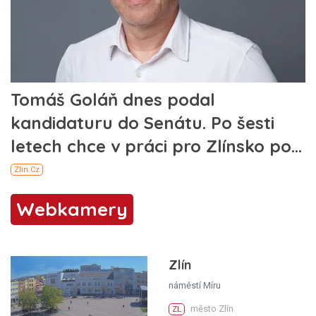
Webkamery
Zlín
náměstí Míru
město Zlín
ZL