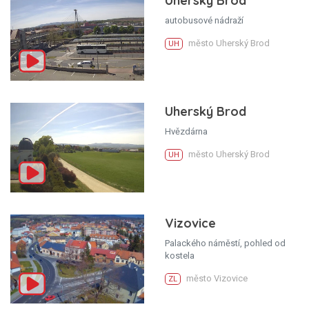
Uherský Brod
autobusové nádraží
město Uherský Brod
UH
Uherský Brod
Hvězdárna
město Uherský Brod
UH
Vizovice
Palackého náměstí, pohled od
kostela
město Vizovice
ZL