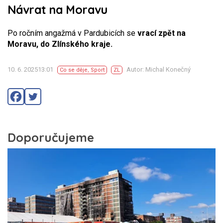
Návrat na Moravu
Po ročním angažmá v Pardubicích se
vrací zpět na
Moravu, do Zlínského kraje.
10. 6. 202513:01
Autor: Michal Konečný
Co se děje
,
Sport
ZL