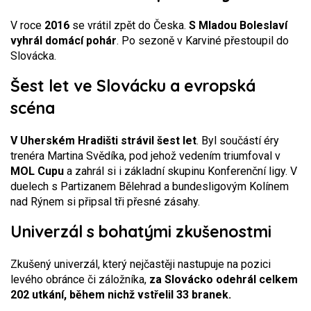
V roce
2016
se vrátil zpět do Česka.
S Mladou Boleslaví
vyhrál domácí pohár
. Po sezoně v Karviné přestoupil do
Slovácka.
Šest let ve Slovácku a evropská
scéna
V Uherském Hradišti strávil šest let
. Byl součástí éry
trenéra Martina Svědíka, pod jehož vedením triumfoval v
MOL Cupu
a zahrál si i základní skupinu Konferenční ligy. V
duelech s Partizanem Bělehrad a bundesligovým Kolínem
nad Rýnem si připsal tři přesné zásahy.
Univerzál s bohatými zkušenostmi
Zkušený univerzál, který nejčastěji nastupuje na pozici
levého obránce či záložníka,
za Slovácko odehrál celkem
202 utkání, během nichž vstřelil 33 branek.