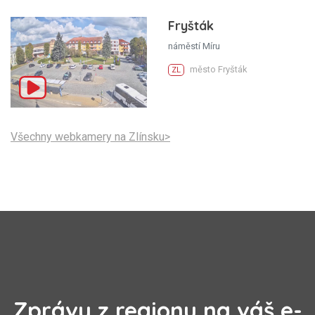
Fryšták
náměstí Míru
město Fryšták
ZL
Všechny webkamery na Zlínsku>
Zprávy z regionu na váš e-