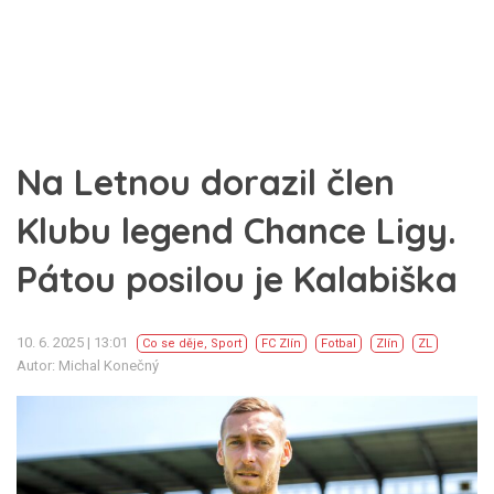
Na Letnou dorazil člen
Klubu legend Chance Ligy.
Pátou posilou je Kalabiška
10. 6. 2025 | 13:01
Co se děje
,
Sport
FC Zlín
Fotbal
Zlín
ZL
Autor: Michal Konečný