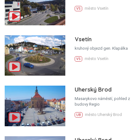
město Vsetín
VS
Vsetín
kruhový objezd gen. Klapálka
město Vsetín
VS
Uherský Brod
Masarykovo náměstí, pohled z
budovy Regio
město Uherský Brod
UB