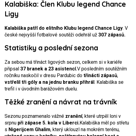
Kalabiška: Člen Klubu legend Chance
Ligy
Kalabiška patří do elitního Klubu legend Chance Ligy
. V
české nejvyšší fotbalové soutěži odehrál už
307 zápasů.
Statistiky a poslední sezona
Za sebou má třináct ligových sezon, celkem si v kariéře
připsal
37 branek a 23 asistencí.
V posledním soutěžním
ročníku naskočil v dresu Pardubic do
třinácti zápasů
,
vstřelil tři góly a na jednu branku přihrál
. Kalabiška se
trefil i v úvodním barážovém duelu.
Těžké zranění a návrat na trávník
Sezonu poznamenalo vážné
zranění
, které utrpěl loni v
srpnu
při zápase 5. kola v Liberci.
Kalabiška měl po střetu
s
Nigerijcem Ghalim
, který uklouzl na mokrém terénu,