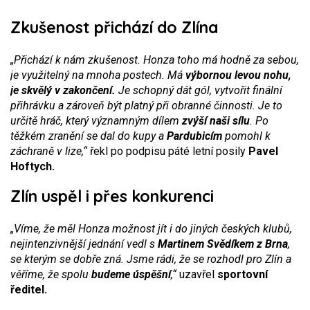
Zkušenost přichází do Zlína
„Přichází k nám zkušenost. Honza toho má hodně za sebou,
je využitelný na mnoha postech. Má
výbornou levou nohu,
je skvělý v zakončení.
Je schopný dát gól, vytvořit finální
přihrávku a zároveň být platný při obranné činnosti. Je to
určitě hráč, který významným dílem
zvýší naši sílu
. Po
těžkém zranění se dal do kupy a
Pardubicím
pomohl k
záchraně v lize,“
řekl po podpisu páté letní posily
Pavel
Hoftych.
Zlín uspěl i přes konkurenci
„Víme, že měl Honza možnost jít i do jiných českých klubů,
nejintenzivnější jednání vedl s
Martinem Svědíkem z Brna
,
se kterým se dobře zná. Jsme rádi, že se rozhodl pro Zlín a
věříme, že spolu
budeme úspěšní
,“
uzavřel
sportovní
ředitel.