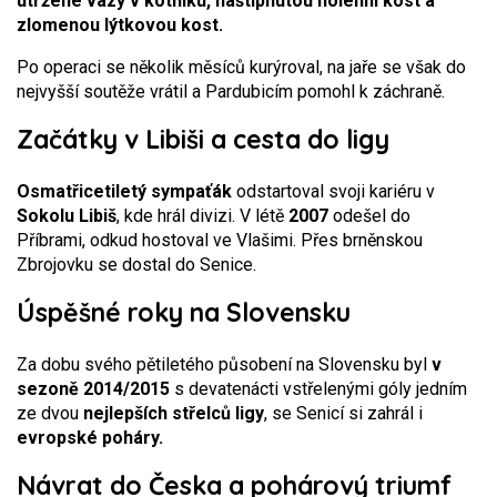
utržené vazy v kotníku, naštípnutou holenní kost a
zlomenou lýtkovou kost.
Po operaci se několik měsíců kurýroval, na jaře se však do
nejvyšší soutěže vrátil a Pardubicím pomohl k záchraně.
Začátky v Libiši a cesta do ligy
Osmatřicetiletý sympaťák
odstartoval svoji kariéru v
Sokolu Libiš
, kde hrál divizi. V létě
2007
odešel do
Příbrami, odkud hostoval ve Vlašimi. Přes brněnskou
Zbrojovku se dostal do Senice.
Úspěšné roky na Slovensku
Za dobu svého pětiletého působení na Slovensku byl
v
sezoně 2014/2015
s devatenácti vstřelenými góly jedním
ze dvou
nejlepších střelců ligy
, se Senicí si zahrál i
evropské poháry.
Návrat do Česka a pohárový triumf