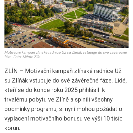
Motivační kampaň zlínské radnice Už su Zlíňák vstupuje do své závěrečné
fáze. Foto: Město Zlín
ZLÍN – Motivační kampaň zlínské radnice Už
su Zlíňák vstupuje do své závěrečné fáze. Lidé,
kteří se do konce roku 2025 přihlásili k
trvalému pobytu ve Zlíně a splnili všechny
podmínky programu, si nyní mohou požádat o
vyplacení motivačního bonusu ve výši 10 tisíc
korun.