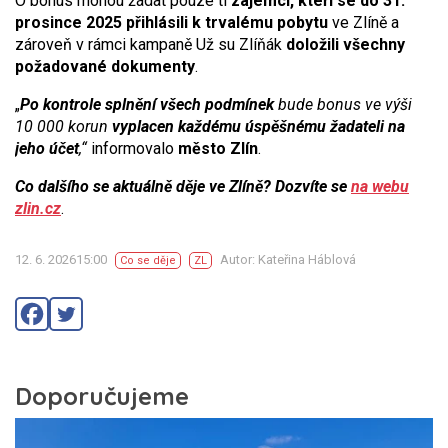
O bonus mohou žádat pouze ti
zájemci, kteří se do 31.
prosince 2025 přihlásili k trvalému pobytu
ve Zlíně a
zároveň v rámci kampaně Už su Zlíňák
doložili všechny
požadované dokumenty
.
„
Po kontrole splnění všech podmínek
bude bonus ve výši
10 000 korun
vyplacen každému úspěšnému žadateli na
jeho účet
,“
informovalo
město Zlín
.
Co dalšího se aktuálně děje ve Zlíně? Dozvíte se
na webu
zlin.cz
.
12. 6. 202615:00
Autor: Kateřina Háblová
Co se děje
ZL