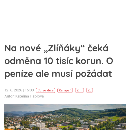
Na nové „Zlíňáky“ čeká
odměna 10 tisíc korun. O
peníze ale musí požádat
12. 6. 2026 | 15:00
Co se děje
Kampaň
Zlín
ZL
Autor: Kateřina Háblová