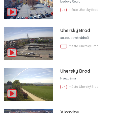
budovy Regio
město Uherský Brod
UB
Uherský Brod
autobusové nádraží
město Uherský Brod
UH
Uherský Brod
Hvězdárna
město Uherský Brod
UH
Vizovice