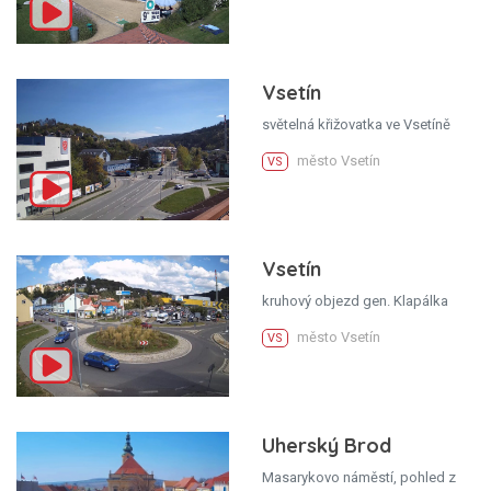
Vsetín
světelná křižovatka ve Vsetíně
město Vsetín
VS
Vsetín
kruhový objezd gen. Klapálka
město Vsetín
VS
Uherský Brod
Masarykovo náměstí, pohled z