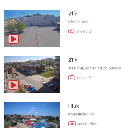
Zlín
náměstí Míru
město Zlín
ZL
Zlín
areál Svit, pohled od 22. budovy
město Zlín
ZL
Hluk
Koupaliště Hluk
město Hluk
UH