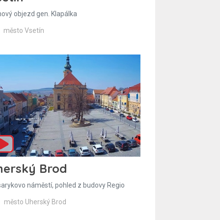
hový objezd gen. Klapálka
město Vsetín
herský Brod
arykovo náměstí, pohled z budovy Regio
město Uherský Brod