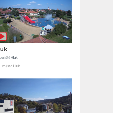
luk
paliště Hluk
město Hluk