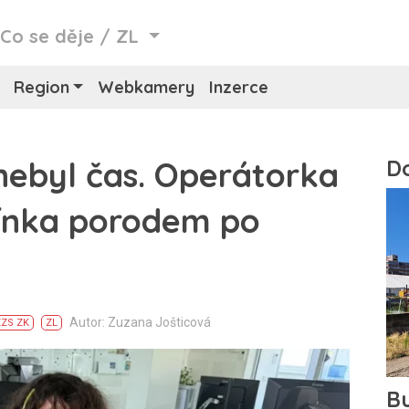
/
Co se děje
/
ZL
Region
Webkamery
Inzerce
nebyl čas. Operátorka
tínka porodem po
Autor: Zuzana Jošticová
ZZS ZK
ZL