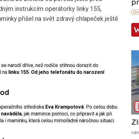
dným instrukcím operátorky linky 155,
minky přišel na svět zdravý chlapeček ještě
se narodí dříve, než rodiče stihnou dorazit do
l na
linku 155
.
Od jeho telefonátu do narození
rod
 operačního střediska
Eva Krampotová
. Po celou dobu
 naváděla
, jak mamince pomoci, co připravit a jak při
Zl
a i maminku, která celou mimořádně náročnou situaci
nám