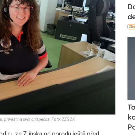
 přivést na svět chlapečka. Foto: ZZS ZK
rodinu ze Zlínska od porodu ještě před