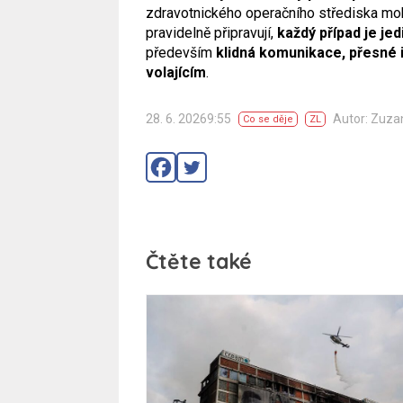
zdravotnického operačního střediska mo
pravidelně připravují,
každý případ je je
především
klidná komunikace, přesné
volajícím
.
28. 6. 20269:55
Autor: Zuza
Co se děje
ZL
Čtěte také