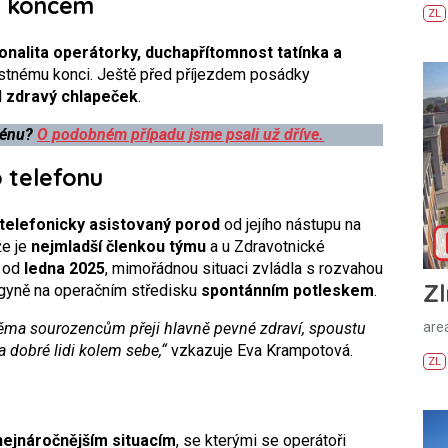
ým koncem
ZL
onalita operátorky, duchapřítomnost tatínka a
stnému konci. Ještě před příjezdem posádky
l
zdravý chlapeček
.
rénu?
O podobném případu jsme psali už dříve.
o telefonu
 telefonicky asistovaný porod
od jejího nástupu na
že je
nejmladší členkou týmu
a u Zdravotnické
í od
ledna 2025
, mimořádnou situaci zvládla s rozvahou
Zl
legyně na operačním středisku
spontánním potleskem
.
ěma sourozencům přeji hlavně pevné zdraví, spoustu
areá
 dobré lidi kolem sebe,“
vzkazuje Eva Krampotová.
ZL
nejnáročnějším situacím
, se kterými se operátoři