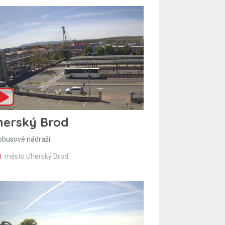
herský Brod
obusové nádraží
město Uherský Brod