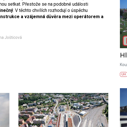
hou setkat. Přestože se na podobné události
dinečný
. V těchto chvílích rozhodují o úspěchu
 instrukce a vzájemná důvěra mezi operátorem a
na Jošticová
H
Kou
UH