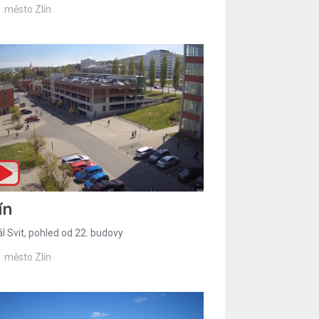
město Zlín
ín
l Svit, pohled od 22. budovy
město Zlín