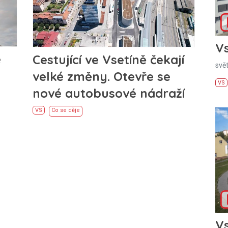
Vs
e
Cestující ve Vsetíně čekají
svě
velké změny. Otevře se
VS
nové autobusové nádraží
VS
Co se děje
Vs