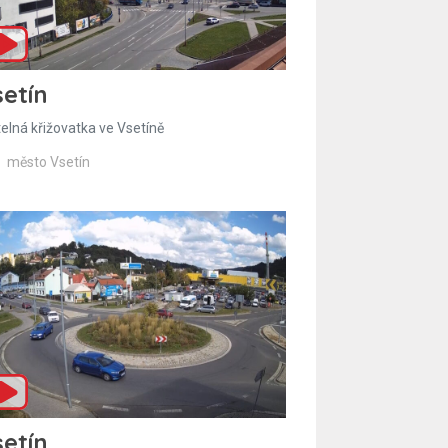
etín
telná křižovatka ve Vsetíně
město Vsetín
etín