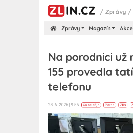
/
Zprávy
Zprávy
Magazín
Akce
Na porodnici už 
155 provedla ta
telefonu
28. 6. 2026 | 9:55
Co se děje
Porod
Zlín