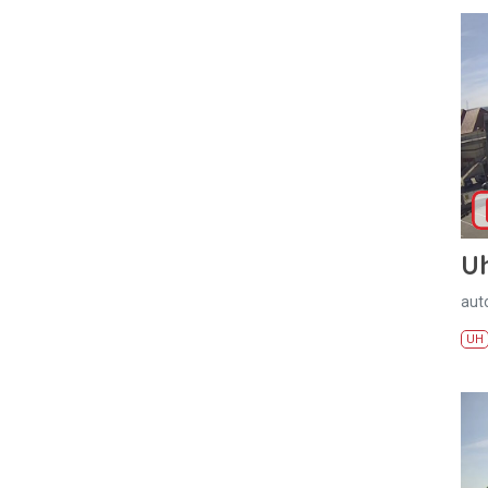
U
aut
UH