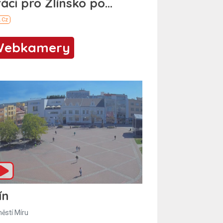
Webkamery
ín
ěstí Míru