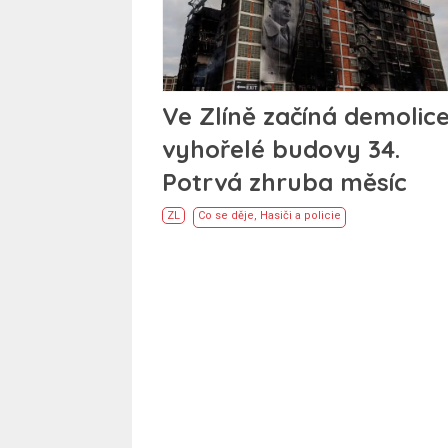
Ve Zlíně začíná demolic
vyhořelé budovy 34.
Potrvá zhruba měsíc
ZL
Co se děje
,
Hasiči a policie