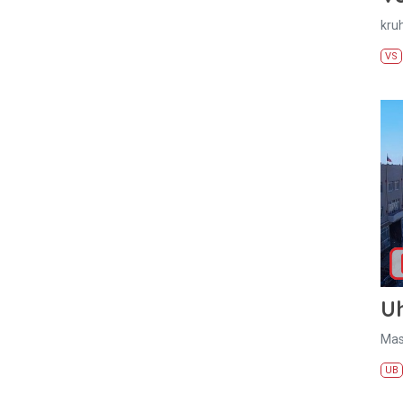
kru
VS
U
Mas
UB