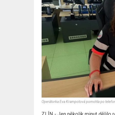
Operátorka Eva Krampotová pomohla po telefonu
ZLÍN - Jen několik minut dělilo 