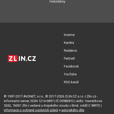
Hvězdárny
Inzerce
Kariéra
Redakce
Partneři
Facebook
YouTube
RSS kanál
© 1997-2017 AVONET, s.r.o., © 2017-2026 ZLIN.CZ s.r.o. | Zlin.cz -
informační server, ISSN 1214-6897 | IČ 05982812 | sídlo: Vavrečkova
5262, 76001 Zlín | vedená u Krajského soudu v Brně, oddíl C 98972 |
informace o ochraně osobních údajů
a
autorského díla