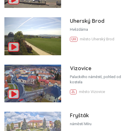
Uherský Brod
Hvězdárna
město Uherský Brod
UH
Vizovice
Palackého náměstí, pohled od
kostela
město Vizovice
ZL
Fryšták
náměstí Míru