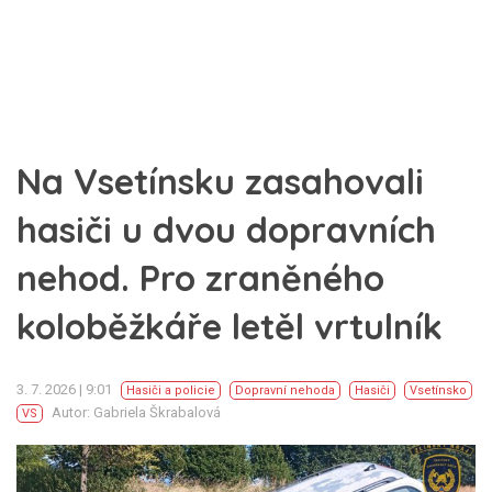
Na Vsetínsku zasahovali
hasiči u dvou dopravních
nehod. Pro zraněného
koloběžkáře letěl vrtulník
3. 7. 2026 | 9:01
Hasiči a policie
Dopravní nehoda
Hasiči
Vsetínsko
Autor: Gabriela Škrabalová
VS