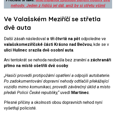
nehody. Jeden z řidičů jel dál, aniž by si střetu všiml
Ve Valašském Meziříčí se střetla
dvě auta
Další zásah následoval
o tři čtvrtě na pět
odpoledne ve
valašskomeziříčské části Krásno nad Bečvou
, kde se v
ulici Hulinec
srazila dvě osobní auta
.
Ani tentokrát se nehoda neobešla bez zranění a
záchranáři
přímo na místě ošetřili dvě osoby
.
„Hasiči provedli protipožární opatření a odpojili autobaterie.
Po zadokumentování dopravní nehody odtlačili překážející
vozidlo mimo komunikaci, provedli závěrečný úklid a místo
předali Policii České republiky,“
uvedl
Martinec
.
Přesné příčiny a okolnosti obou dopravních nehod nyní
vyšetřují policisté.