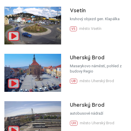
Vsetín
kruhový objezd gen. Klapálka
město Vsetín
VS
Uherský Brod
Masarykovo náměstí, pohled z
budovy Regio
město Uherský Brod
UB
Uherský Brod
autobusové nádraží
město Uherský Brod
UH