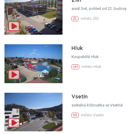
areál Svit, pohled od 22. budovy
město Zlín
ZL
Hluk
Koupaliště Hluk
město Hluk
UH
Vsetín
světelná křižovatka ve Vsetíně
město Vsetín
VS