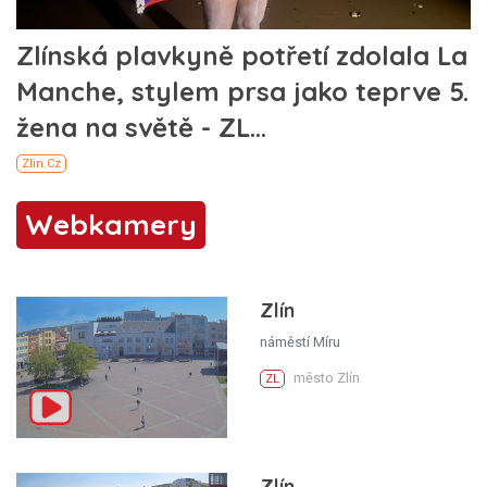
Webkamery
Zlín
náměstí Míru
město Zlín
ZL
Zlín