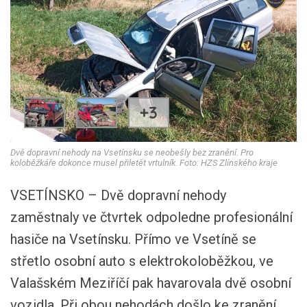
+3
Dvě dopravní nehody na Vsetínsku se neobešly bez zranění. Pro
koloběžkáře dokonce musel přiletět vrtulník. Foto: HZS Zlínského kraje
VSETÍNSKO – Dvě dopravní nehody
zaměstnaly ve čtvrtek odpoledne profesionální
hasiče na Vsetínsku. Přímo ve Vsetíně se
střetlo osobní auto s elektrokoloběžkou, ve
Valašském Meziříčí pak havarovala dvě osobní
vozidla. Při obou nehodách došlo ke zranění