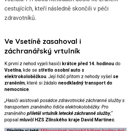
cestujících, kteří následně skončili v péči
zdravotníků.
Ve Vsetíně zasahoval i
záchranářský vrtulník
K první z nehod vyjeli hasiči
krátce před 14. hodinou
do
Vsetína
, kde se
střetlo osobní auto s
elektrokoloběžkou
. Její řidič přitom z nehody vyšel
se
zraněním
, které si žádalo
neodkladný transport do
nemocnice
.
„Hasiči asistovali posádce zdravotnické záchranné služby s
transportem zraněného řidiče elektrokoloběžky. Pro
zraněného
přiletěl vrtulník letecké záchranné služby
,“
popsal
mluvčí HZS Zlínského kraje David Martinec
.
Přečtěte si také:
Mikrospánek způsobil během hodiny dvě