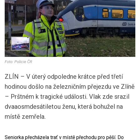
Foto: Policie ČR
ZLÍN – V úterý odpoledne krátce před třetí
hodinou došlo na železničním přejezdu ve Zlíně
– Prštném k tragické události. Vlak zde srazil
dvaaosmdesátiletou ženu, která bohužel na
místě zemřela.
Seniorka přecházela trať v místě přechodu pro pěší. Do