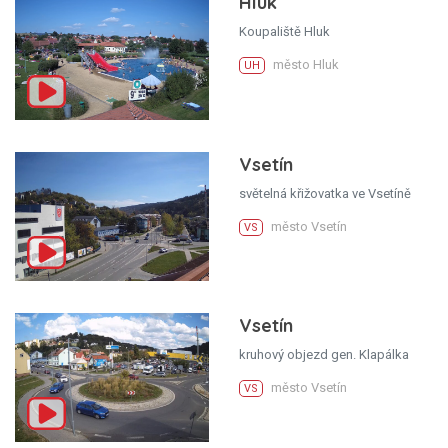
Hluk
Koupaliště Hluk
město Hluk
UH
Vsetín
světelná křižovatka ve Vsetíně
město Vsetín
VS
Vsetín
kruhový objezd gen. Klapálka
město Vsetín
VS