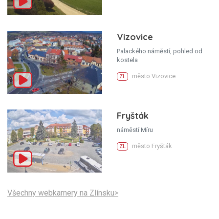
Vizovice
Palackého náměstí, pohled od
kostela
město Vizovice
ZL
Fryšták
náměstí Míru
město Fryšták
ZL
Všechny webkamery na Zlínsku>