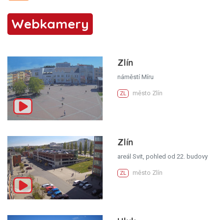
Webkamery
Zlín
náměstí Míru
město Zlín
ZL
Zlín
areál Svit, pohled od 22. budovy
město Zlín
ZL