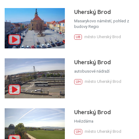
Uherský Brod
Masarykovo náměstí, pohled z
budovy Regio
město Uherský Brod
UB
Uherský Brod
autobusové nádraží
město Uherský Brod
UH
Uherský Brod
Hvězdárna
město Uherský Brod
UH