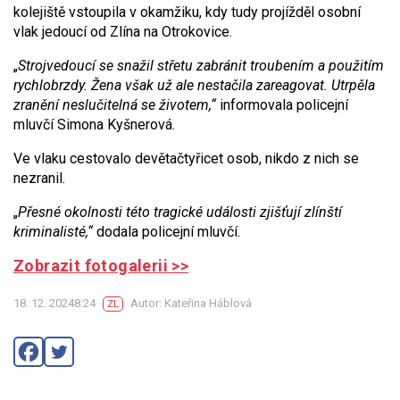
kolejiště vstoupila v okamžiku, kdy tudy projížděl osobní
vlak jedoucí od Zlína na Otrokovice.
„
Strojvedoucí se snažil střetu zabránit troubením a použitím
rychlobrzdy. Žena však už ale nestačila zareagovat. Utrpěla
zranění neslučitelná se životem,“
informovala policejní
mluvčí Simona Kyšnerová.
Ve vlaku cestovalo devětačtyřicet osob, nikdo z nich se
nezranil.
„
Přesné okolnosti této tragické události zjišťují zlínští
kriminalisté,“
dodala policejní mluvčí.
Zobrazit fotogalerii >>
18. 12. 20248:24
Autor: Kateřina Háblová
ZL