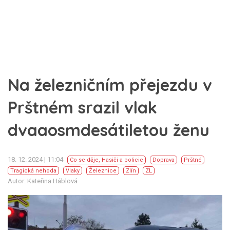
Na železničním přejezdu v
Prštném srazil vlak
dvaaosmdesátiletou ženu
18. 12. 2024 | 11:04
Co se děje
,
Hasiči a policie
Doprava
Prštné
Tragická nehoda
Vlaky
Železnice
Zlín
ZL
Autor: Kateřina Háblová