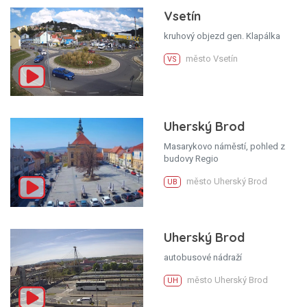
Vsetín
kruhový objezd gen. Klapálka
město Vsetín
VS
Uherský Brod
Masarykovo náměstí, pohled z
budovy Regio
město Uherský Brod
UB
Uherský Brod
autobusové nádraží
město Uherský Brod
UH