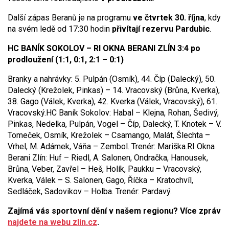
Další zápas Beranů je na programu
ve čtvrtek 30. října
, kdy
na svém ledě od 17:30 hodin
přivítají rezervu Pardubic
.
HC BANÍK SOKOLOV – RI OKNA BERANI ZLÍN 3:4 po
prodloužení (1:1, 0:1, 2:1 – 0:1)
Branky a nahrávky: 5. Pulpán (Osmík), 44. Číp (Dalecký), 50.
Dalecký (Krežolek, Pinkas) – 14. Vracovský (Brůna, Kverka),
38. Gago (Válek, Kverka), 42. Kverka (Válek, Vracovský), 61.
Vracovský.
HC Baník Sokolov: Habal – Klejna, Rohan, Šedivý,
Pinkas, Nedelka, Pulpán, Vogel – Číp, Dalecký, T. Knotek – V.
Tomeček, Osmík, Krežolek – Csamango, Malát, Šlechta –
Vrhel, M. Adámek, Váňa – Zembol. Trenér: Mariška.
RI Okna
Berani Zlín: Huf – Riedl, A. Salonen, Ondračka, Hanousek,
Brůna, Veber, Zavřel – Heš, Holík, Paukku – Vracovský,
Kverka, Válek – S. Salonen, Gago, Říčka – Kratochvíl,
Sedláček, Sadovikov – Holba. Trenér: Pardavý.
Zajímá vás sportovní dění v našem regionu? Více zpráv
najdete na webu zlin.cz
.