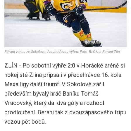
Berani vezou ze Sokolova dvoubodovou výhru. Foto: RI Okna Berani Zlín
ZLÍN - Po sobotní výhře 2:0 v Horácké aréně si
hokejisté Zlína připsali v předehrávce 16. kola
Maxa ligy další triumf. V Sokolově zářil
především bývalý hráč Baníku Tomáš
Vracovský, který dal dva góly a rozhodl
prodloužení. Berani tak z dvouzápasového tripu
vezou pět bodů.