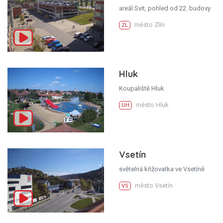
areál Svit, pohled od 22. budovy
město Zlín
ZL
Hluk
Koupaliště Hluk
město Hluk
UH
Vsetín
světelná křižovatka ve Vsetíně
město Vsetín
VS