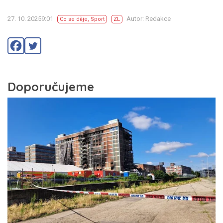
27. 10. 20259:01
Autor: Redakce
Co se děje
,
Sport
ZL