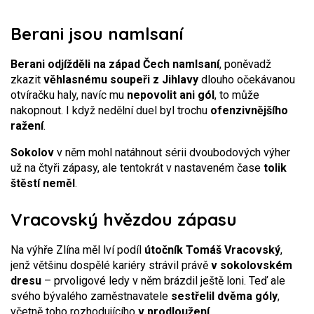
Berani jsou namlsaní
Berani odjížděli na západ Čech namlsaní
, poněvadž
zkazit
věhlasnému soupeři z Jihlavy
dlouho očekávanou
otvíračku haly, navíc mu
nepovolit ani gól
, to může
nakopnout. I když nedělní duel byl trochu
ofenzivnějšího
ražení
.
Sokolov
v něm mohl natáhnout sérii dvoubodových výher
už na čtyři zápasy, ale tentokrát v nastaveném čase
tolik
štěstí neměl
.
Vracovský hvězdou zápasu
Na výhře Zlína měl lví podíl
útočník Tomáš Vracovský
,
jenž většinu dospělé kariéry strávil právě
v sokolovském
dresu
– prvoligové ledy v něm brázdil ještě loni. Teď ale
svého bývalého zaměstnavatele
sestřelil dvěma góly
,
včetně toho rozhodujícího
v prodloužení
.