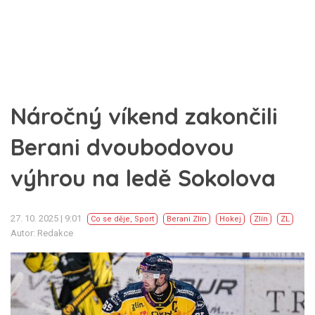
Náročný víkend zakončili
Berani dvoubodovou
výhrou na ledě Sokolova
27. 10. 2025 | 9:01
Co se děje
,
Sport
Berani Zlín
Hokej
Zlín
ZL
Autor: Redakce