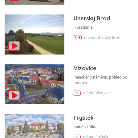
Uherský Brod
Hvězdárna
město Uherský Brod
UH
Vizovice
Palackého náměstí, pohled od
kostela
město Vizovice
ZL
Fryšták
náměstí Míru
město Fryšták
ZL