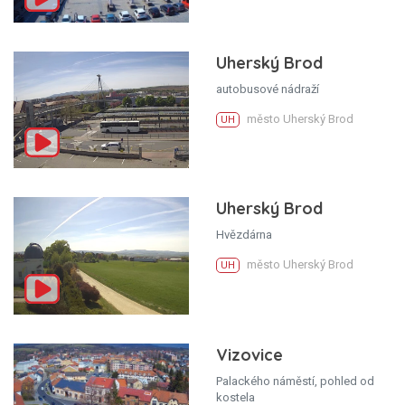
Uherský Brod
autobusové nádraží
město Uherský Brod
UH
Uherský Brod
Hvězdárna
město Uherský Brod
UH
Vizovice
Palackého náměstí, pohled od
kostela