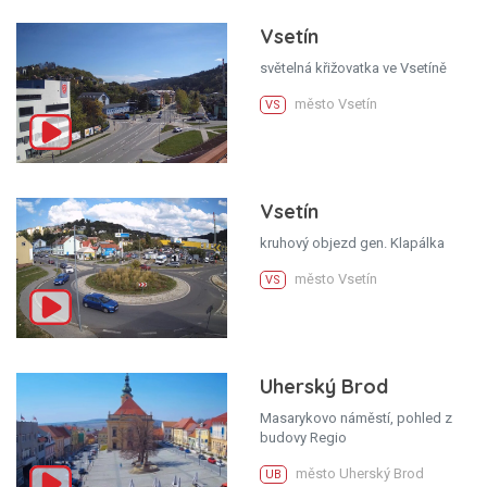
Vsetín
světelná křižovatka ve Vsetíně
město Vsetín
VS
Vsetín
kruhový objezd gen. Klapálka
město Vsetín
VS
Uherský Brod
Masarykovo náměstí, pohled z
budovy Regio
město Uherský Brod
UB