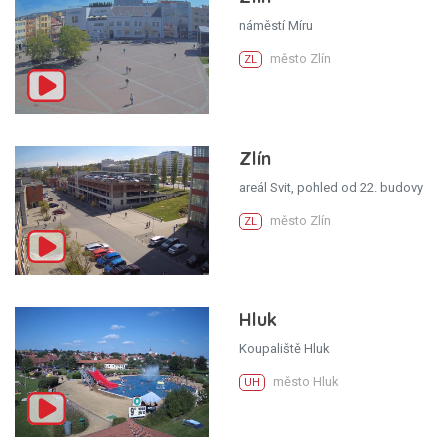
náměstí Míru
město Zlín
ZL
Zlín
areál Svit, pohled od 22. budovy
město Zlín
ZL
Hluk
Koupaliště Hluk
město Hluk
UH