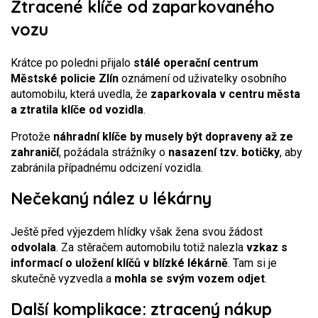
Ztracené klíče od zaparkovaného
vozu
Krátce po poledni přijalo
stálé operační centrum
Městské policie Zlín
oznámení od uživatelky osobního
automobilu, která uvedla, že
zaparkovala v centru města
a ztratila klíče od vozidla
.
Protože
náhradní klíče by musely být dopraveny až ze
zahraničí
, požádala strážníky o
nasazení tzv. botičky
, aby
zabránila případnému odcizení vozidla.
Nečekaný nález u lékárny
Ještě před výjezdem hlídky však žena svou žádost
odvolala
. Za stěračem automobilu totiž nalezla
vzkaz s
informací o uložení klíčů v blízké lékárně
. Tam si je
skutečně vyzvedla a
mohla se svým vozem odjet
.
Další komplikace: ztracený nákup