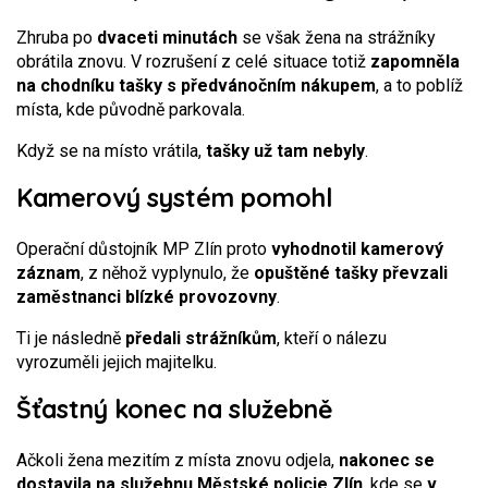
Zhruba po
dvaceti minutách
se však žena na strážníky
obrátila znovu. V rozrušení z celé situace totiž
zapomněla
na chodníku tašky s předvánočním nákupem
, a to poblíž
místa, kde původně parkovala.
Když se na místo vrátila,
tašky už tam nebyly
.
Kamerový systém pomohl
Operační důstojník MP Zlín proto
vyhodnotil kamerový
záznam
, z něhož vyplynulo, že
opuštěné tašky převzali
zaměstnanci blízké provozovny
.
Ti je následně
předali strážníkům
, kteří o nálezu
vyrozuměli jejich majitelku.
Šťastný konec na služebně
Ačkoli žena mezitím z místa znovu odjela,
nakonec se
dostavila na služebnu Městské policie Zlín
, kde se
v