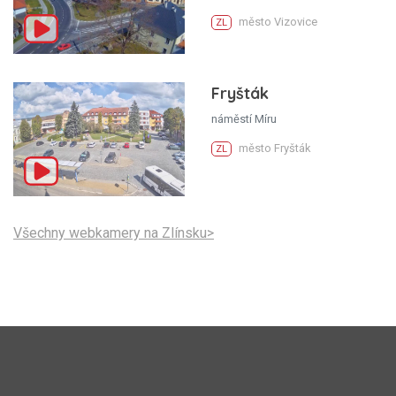
město Vizovice
ZL
Fryšták
náměstí Míru
město Fryšták
ZL
Všechny webkamery na Zlínsku>