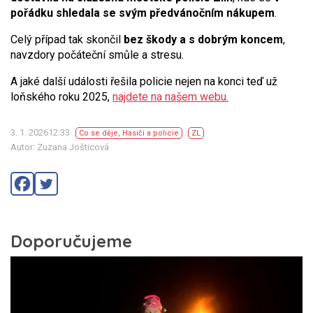
pořádku shledala se svým předvánočním nákupem
.
Celý případ tak skončil
bez škody a s dobrým koncem
,
navzdory počáteční smůle a stresu.
A jaké další události řešila policie nejen na konci teď už
loňského roku 2025,
najdete na našem webu.
3. 1. 202612:33
Co se děje
,
Hasiči a policie
ZL
Autor: Zuzana Jošticová