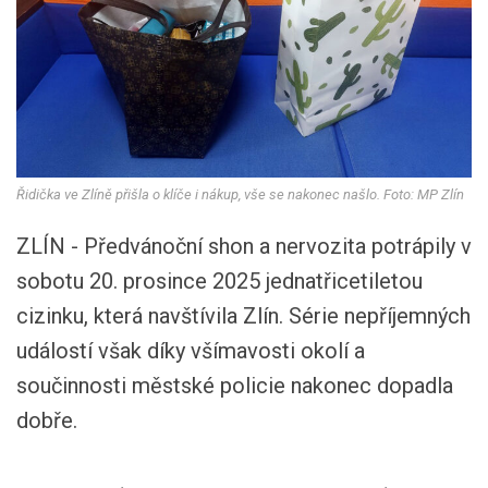
Řidička ve Zlíně přišla o klíče i nákup, vše se nakonec našlo. Foto: MP Zlín
ZLÍN - Předvánoční shon a nervozita potrápily v
sobotu 20. prosince 2025 jednatřicetiletou
cizinku, která navštívila Zlín. Série nepříjemných
událostí však díky všímavosti okolí a
součinnosti městské policie nakonec dopadla
dobře.