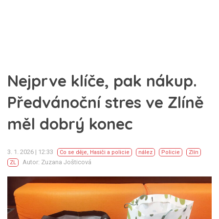
Nejprve klíče, pak nákup.
Předvánoční stres ve Zlíně
měl dobrý konec
3. 1. 2026 | 12:33
Co se děje
,
Hasiči a policie
nález
Policie
Zlín
Autor: Zuzana Jošticová
ZL