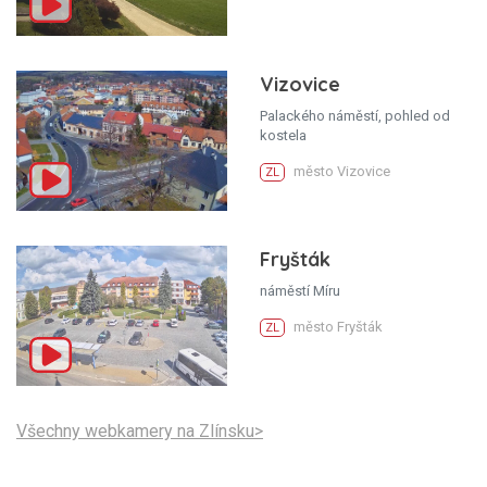
Vizovice
Palackého náměstí, pohled od
kostela
město Vizovice
ZL
Fryšták
náměstí Míru
město Fryšták
ZL
Všechny webkamery na Zlínsku>