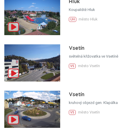
Hluk
Koupaliště Hluk
město Hluk
UH
Vsetín
světelná křižovatka ve Vsetíně
město Vsetín
VS
Vsetín
kruhový objezd gen. Klapálka
město Vsetín
VS