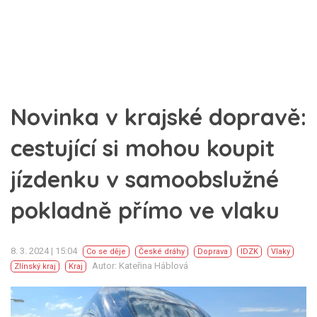
Novinka v krajské dopravě:
cestující si mohou koupit
jízdenku v samoobslužné
pokladně přímo ve vlaku
8. 3. 2024 | 15:04
Co se děje
České dráhy
Doprava
IDZK
Vlaky
Autor: Kateřina Háblová
Zlínský kraj
Kraj