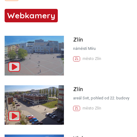
Webkamery
Zlín
náměstí Míru
město Zlín
ZL
Zlín
areál Svit, pohled od 22. budovy
město Zlín
ZL