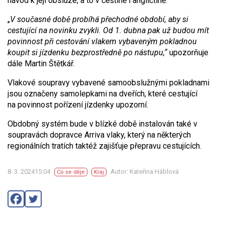
návod k její obsluze, a to v češtině i angličtině.
„
V současné době probíhá přechodné období, aby si
cestující na novinku zvykli. Od 1. dubna pak už budou mít
povinnost při cestování vlakem vybaveným pokladnou
koupit si jízdenku bezprostředně po nástupu,“
upozorňuje
dále Martin Štětkář.
Vlakové soupravy vybavené samoobslužnými pokladnami
jsou označeny samolepkami na dveřích, které cestující
na povinnost pořízení jízdenky upozorní.
Obdobný systém bude v blízké době instalován také v
soupravách dopravce Arriva vlaky, který na některých
regionálních tratích taktéž zajišťuje přepravu cestujících.
8. 3. 202415:04
Autor: Kateřina Háblová
Co se děje
Kraj