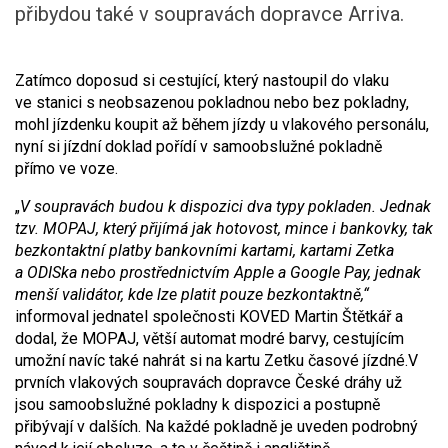
přibydou také v soupravách dopravce Arriva.
Zatímco doposud si cestující, který nastoupil do vlaku
ve stanici s neobsazenou pokladnou nebo bez pokladny,
mohl jízdenku koupit až během jízdy u vlakového personálu,
nyní si jízdní doklad pořídí v samoobslužné pokladně
přímo ve voze.
„
V soupravách budou k dispozici dva typy pokladen. Jednak
tzv. MOPAJ, který přijímá jak hotovost, mince i bankovky, tak
bezkontaktní platby bankovními kartami, kartami Zetka
a ODISka nebo prostřednictvím Apple a Google Pay, jednak
menší validátor, kde lze platit pouze bezkontaktně,“
informoval jednatel společnosti KOVED Martin Štětkář a
dodal, že MOPAJ, větší automat modré barvy, cestujícím
umožní navíc také nahrát si na kartu Zetku časové jízdné.
V
prvních vlakových soupravách dopravce České dráhy už
jsou samoobslužné pokladny k dispozici a postupně
přibývají v dalších. Na každé pokladně je uveden podrobný