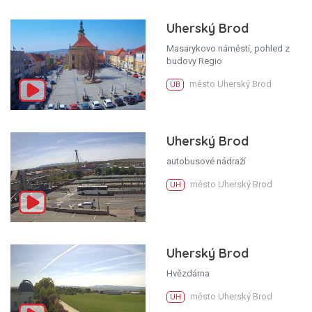
Uherský Brod
Masarykovo náměstí, pohled z
budovy Regio
město Uherský Brod
UB
Uherský Brod
autobusové nádraží
město Uherský Brod
UH
Uherský Brod
Hvězdárna
město Uherský Brod
UH