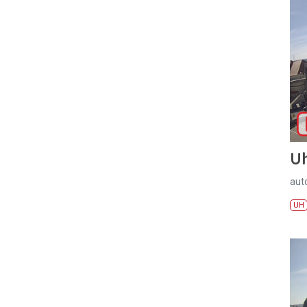
U
aut
UH