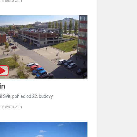
město Zlín
ín
l Svit, pohled od 22. budovy
město Zlín