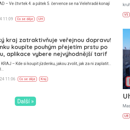
 – Ve čtvrtek 4. a pátek 5. července se na Velehradě konají
kru
VS
24 11:09
Co se děje
UH
ký kraj zatraktivňuje veřejnou dopravu!
nku koupíte pouhým přejetím prstu po
u, aplikace vybere nejvýhodnější tarif
KRAJ – Kde si koupit jízdenku, jakou zvolit, jak za ni zaplatit…
é…
024 11:06
Co se děje
Kraj
U
Další »
Mas
UB