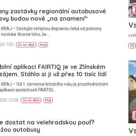
ny zastávky regionální autobusové
avy budou nově „na znamení“
Vs
KRAJ – Cestující veřejnou dopravou čeká od poloviny
 novinka. Kromě toho, že…
svě
024 7:00
Co se děje
Kraj
VS
ilní aplikaci FAIRTIQ je ve Zlínském
zájem. Stáhlo si ji už přes 10 tisíc lidí
KRAJ – Od 1. července letošního roku je prostřednictvím
aplikace společnosti FAIRTIQ…
2024 13:08
Co se děje
Kraj
e dostat na velehradskou pouť?
žou autobusy
Vs