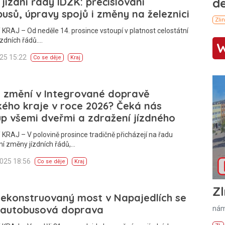
jízdní řády IDZK: přečíslování
usů, úpravy spojů i změny na železnici
KRAJ – Od neděle 14. prosince vstoupí v platnost celostátní
zdních řádů.…
025 15:22
Co se děje
Kraj
e změní v Integrované dopravě
kého kraje v roce 2026? Čeká nás
p všemi dveřmi a zdražení jízdného
KRAJ – V polovině prosince tradičně přicházejí na řadu
ní změny jízdních řádů,…
2025 18:56
Co se děje
Kraj
Zl
ekonstruovaný most v Napajedlích se
í autobusová doprava
nám