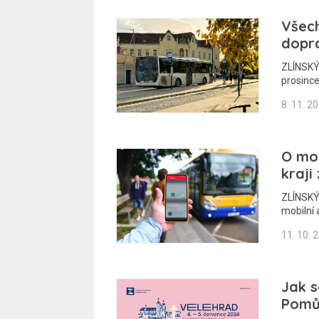
Všech
dopr
ZLÍNSKÝ 
prosince
8. 11. 2
O mob
kraji 
ZLÍNSKÝ 
mobilní 
11. 10. 
Jak s
Pomů