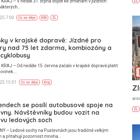
KRAJ – V neděli 31. srpna dojde ke změnám v jízdních
ZL
některých…
025 7:00
Co se děje
KM
ZL
ky v krajské dopravě: Jízdné pro
ry nad 75 let zdarma, kombiozóny a
 cyklobusy
KRAJ – Od neděle 15. června začalo v krajské dopravě platit
novinek.…
025 15:01
Co se děje
Kraj
Zl
areá
endech se posílí autobusové spoje na
ZL
vny. Návštěvníky budou vozit na
vu ledových soch
Y – Ledové sochy na Pustevnách jsou tradičně velkým
m a přitahují pozornost mnoha…