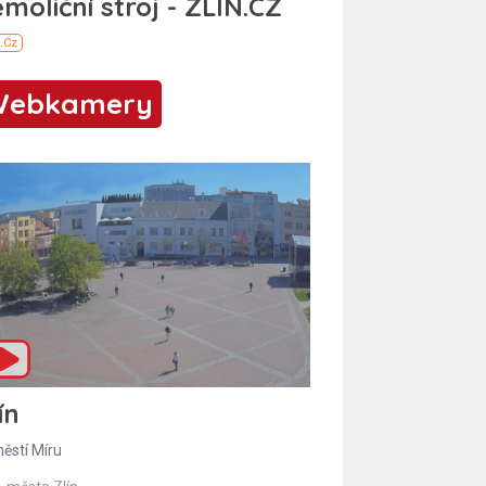
Webkamery
ín
ěstí Míru