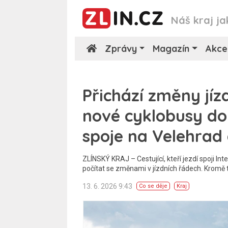
Náš kraj ja
Zprávy
Magazín
Akce
Přichází změny jíz
nové cyklobusy do 
spoje na Velehrad
ZLÍNSKÝ KRAJ – Cestující, kteří jezdí spoji I
počítat se změnami v jízdních řádech. Kromě 
13. 6. 2026 9:43
Co se děje
Kraj