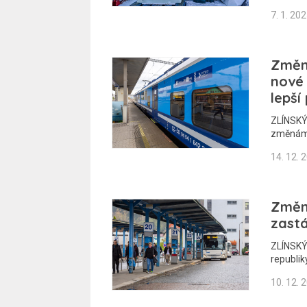
7. 1. 20
Změny
nové 
lepší
ZLÍNSKÝ 
změnám
14. 12. 
Změny
zastá
ZLÍNSKÝ 
republi
10. 12. 