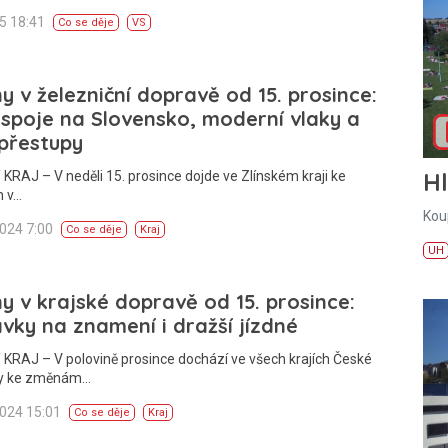
25 18:41
Co se děje
VS
 v železniční dopravě od 15. prosince:
spoje na Slovensko, moderní vlaky a
 přestupy
H
KRAJ – V neděli 15. prosince dojde ve Zlínském kraji ke
 v…
Kou
2024 7:00
Co se děje
Kraj
UH
 v krajské dopravě od 15. prosince:
vky na znamení i dražší jízdné
KRAJ – V polovině prosince dochází ve všech krajích České
ky ke změnám…
2024 15:01
Co se děje
Kraj