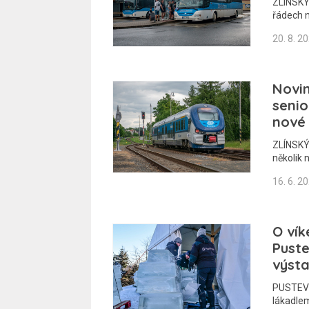
ZLÍNSKÝ 
řádech 
20. 8. 2
Novin
senio
nové
ZLÍNSKÝ 
několik 
16. 6. 2
O vík
Puste
výsta
PUSTEVN
lákadle