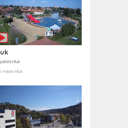
luk
paliště Hluk
město Hluk