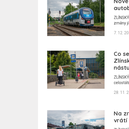
Nové 
autob
ZLÍNSKÝ 
změny jí
7. 12. 2
Co s
Zlíns
nástu
ZLÍNSKÝ 
celostát
28. 11. 
Na zr
vrát