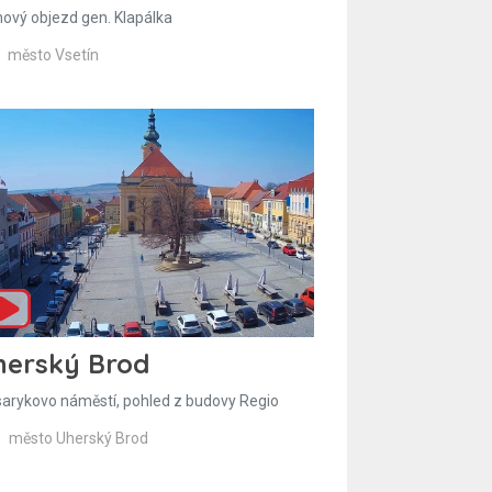
hový objezd gen. Klapálka
město Vsetín
herský Brod
arykovo náměstí, pohled z budovy Regio
město Uherský Brod