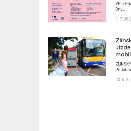
VELEHRAD
Dny…
1. 7. 20
Zlíns
Jízde
mobil
ZLÍNSKÝ 
Podobn
20. 6. 2