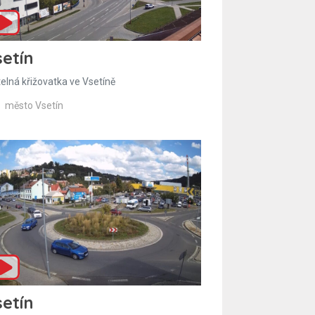
etín
telná křižovatka ve Vsetíně
město Vsetín
etín