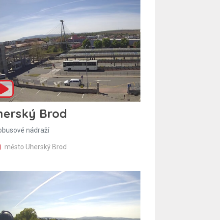
herský Brod
obusové nádraží
město Uherský Brod