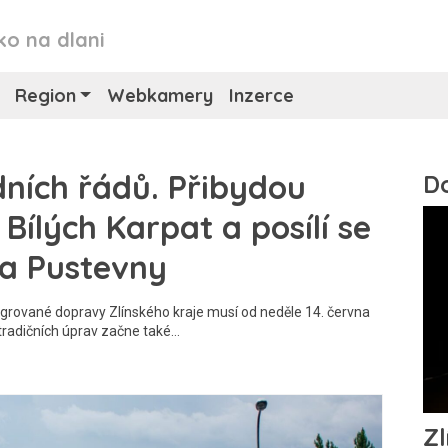
ko na dlani
Region
Webkamery
Inzerce
dních řádů. Přibydou
Bílých Karpat a posílí se
 a Pustevny
ntegrované dopravy Zlínského kraje musí od neděle 14. června
tradičních úprav začne také…