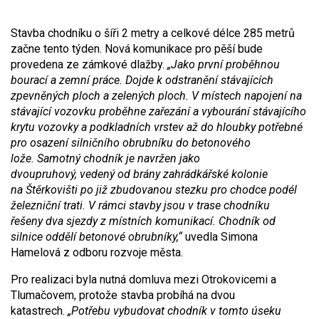
Stavba chodníku o šíři 2 metry a celkové délce 285 metrů
začne tento týden. Nová komunikace pro pěší bude
provedena ze zámkové dlažby.
„Jako první proběhnou
bourací a zemní práce. Dojde k odstranění stávajících
zpevněných ploch a zelených ploch. V místech napojení na
stávající vozovku proběhne zařezání a vybourání stávajícího
krytu vozovky a podkladních vrstev až do hloubky potřebné
pro osazení silničního obrubníku do betonového
lože. Samotný chodník je navržen jako
dvoupruhový, vedený od brány zahrádkářské kolonie
na Štěrkovišti po již zbudovanou stezku pro chodce podél
železniční trati. V rámci stavby jsou v trase chodníku
řešeny dva sjezdy z místních komunikací. Chodník od
silnice oddělí betonové obrubníky,“
uvedla Simona
Hamelová z odboru rozvoje města.
Pro realizaci byla nutná domluva mezi Otrokovicemi a
Tlumačovem, protože stavba probíhá na dvou
katastrech.
„Potřebu vybudovat chodník v tomto úseku