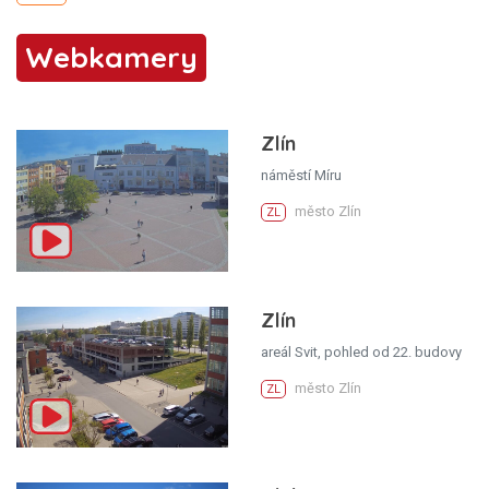
Webkamery
Zlín
náměstí Míru
město Zlín
ZL
Zlín
areál Svit, pohled od 22. budovy
město Zlín
ZL