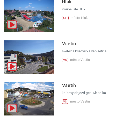
Hluk
Koupaliště Hluk
město Hluk
UH
Vsetín
světelná křižovatka ve Vsetíně
město Vsetín
VS
Vsetín
kruhový objezd gen. Klapálka
město Vsetín
VS