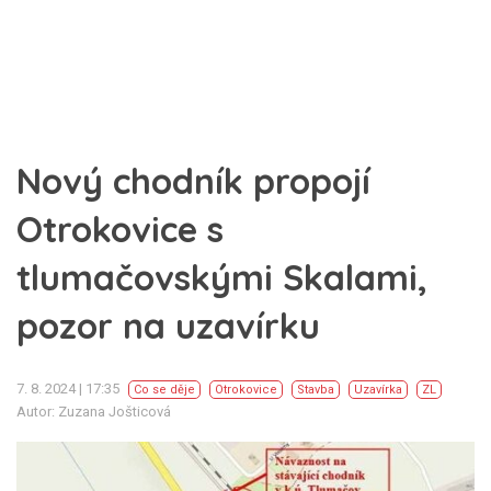
Nový chodník propojí
Otrokovice s
tlumačovskými Skalami,
pozor na uzavírku
7. 8. 2024 | 17:35
Co se děje
Otrokovice
Stavba
Uzavírka
ZL
Autor: Zuzana Jošticová