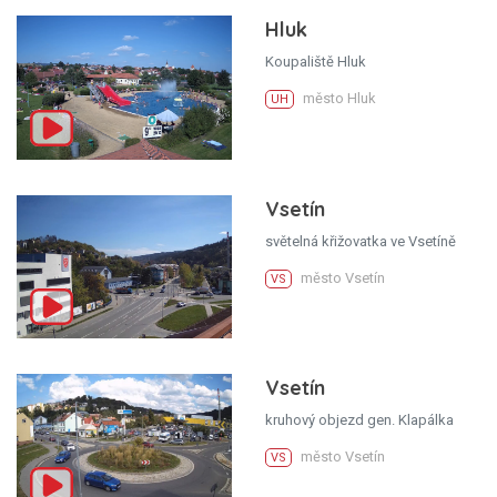
Hluk
Koupaliště Hluk
město Hluk
UH
Vsetín
světelná křižovatka ve Vsetíně
město Vsetín
VS
Vsetín
kruhový objezd gen. Klapálka
město Vsetín
VS