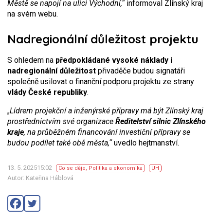
Městě se napojí na ulici Východní,“
informoval Zlínský kraj
na svém webu.
Nadregionální důležitost projektu
S ohledem na
předpokládané vysoké náklady i
nadregionální důležitost
přivaděče budou signatáři
společně usilovat o finanční podporu projektu ze strany
vlády České republiky
.
„
Lídrem projekční a inženýrské přípravy má být Zlínský kraj
prostřednictvím své organizace
Ředitelství silnic Zlínského
kraje
, na průběžném financování investiční přípravy se
budou podílet také obě města,“
uvedlo hejtmanství.
13. 5. 202515:02
Co se děje
,
Politika a ekonomika
UH
Autor: Kateřina Háblová