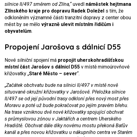
silnice II/497 směrem od Zlína,“
uvedl
náměstek hejtmana
Zlínského kraje pro dopravu Radek Doležel
s tím, že
odkloněním významné části tranzitní dopravy z center obou
měst by se mělo
výrazně ulevit místním řidičům i
obyvatelům
.
Propojení Jarošova s dálnicí D55
Nové silniční spojení má
propojit uherskohradišťskou
místní část Jarošov s dálnicí D55
v místě mimoúrovňové
křižovatky „
Staré Město – sever
“.
„
Začátek obchvatu bude na silnici II/497 v místě nově
situované okružní křižovatky v Jarošově. Přeložka silnice
II/497 se od její původní trasy odkloní přes nový most přes
Moravu a poté už bude pokračovat po jejím pravém břehu.
Na trase vzniknou dvě nové křižovatky spojující obchvat
s průmyslovou zónou v Jaktářích a centrem Uherského
Hradiště. Obchvat dále díky novému mostu překoná Baťův
kanál a přes novou křižovatku u nákupního centra ve Starém