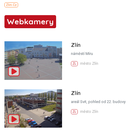
Webkamery
Zlín
náměstí Míru
město Zlín
ZL
Zlín
areál Svit, pohled od 22. budovy
město Zlín
ZL