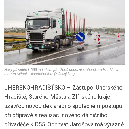
Nový přivaděč k D55 má ulevit přetížené dopravě v Uherském Hradišti a
Starém Městě – ilustrační foto (Zlínský kraj)
UHERSKOHRADIŠŤSKO – Zástupci Uherského
Hradiště, Starého Města a Zlínského kraje
uzavřou novou deklaraci o společném postupu
při přípravě a realizaci nového dálničního
přivaděče k D55. Obchvat Jarošova má výrazně