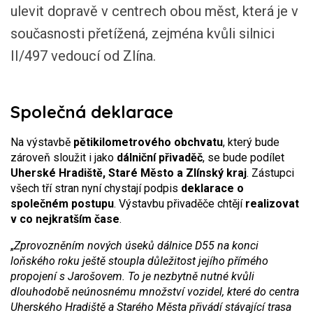
ulevit dopravě v centrech obou měst, která je v
současnosti přetížená, zejména kvůli silnici
II/497 vedoucí od Zlína.
Společná deklarace
Na výstavbě
pětikilometrového obchvatu
, který bude
zároveň sloužit i jako
dálniční přivaděč
, se bude podílet
Uherské Hradiště, Staré Město a Zlínský kraj
. Zástupci
všech tří stran nyní chystají podpis
deklarace o
společném postupu
. Výstavbu přivaděče chtějí
realizovat
v co nejkratším čase
.
„
Zprovozněním nových úseků dálnice D55 na konci
loňského roku ještě stoupla důležitost jejího přímého
propojení s Jarošovem. To je nezbytně nutné kvůli
dlouhodobě neúnosnému množství vozidel, které do centra
Uherského Hradiště a Starého Města přivádí stávající trasa