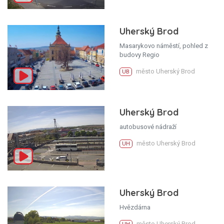
Uherský Brod
Masarykovo náměstí, pohled z
budovy Regio
město Uherský Brod
UB
Uherský Brod
autobusové nádraží
město Uherský Brod
UH
Uherský Brod
Hvězdárna
město Uherský Brod