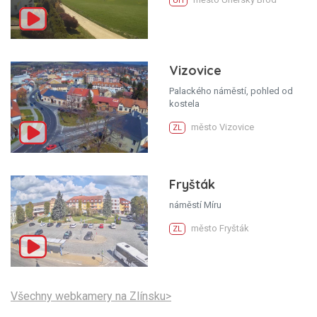
UH
Vizovice
Palackého náměstí, pohled od
kostela
město Vizovice
ZL
Fryšták
náměstí Míru
město Fryšták
ZL
Všechny webkamery na Zlínsku>