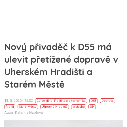
Nový přivaděč k D55 má
ulevit přetížené dopravě v
Uherském Hradišti a
Starém Městě
13. 5. 2025 | 15:02
Co se děje
,
Politika a ekonomika
D55
Doprava
Řidiči
Staré Město
Uherské Hradiště
výstavba
UH
Autor: Kateřina Háblová