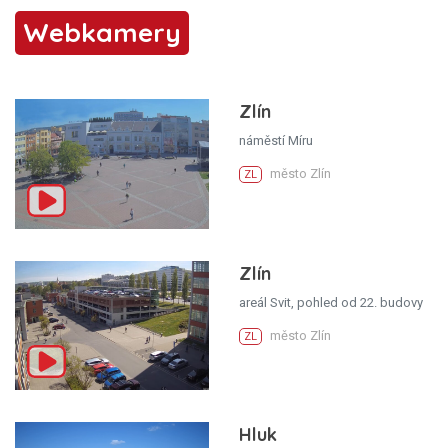
Webkamery
Zlín
náměstí Míru
město Zlín
ZL
Zlín
areál Svit, pohled od 22. budovy
město Zlín
ZL
Hluk