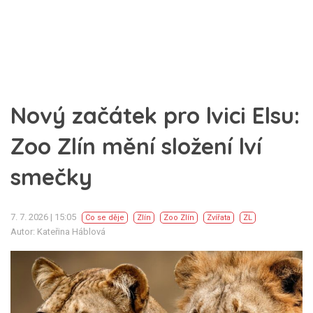
Nový začátek pro lvici Elsu:
Zoo Zlín mění složení lví
smečky
7. 7. 2026 | 15:05
Co se děje
Zlín
Zoo Zlín
Zvířata
ZL
Autor: Kateřina Háblová