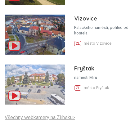
Vizovice
Palackého náměstí, pohled od
kostela
město Vizovice
ZL
Fryšták
náměstí Míru
město Fryšták
ZL
Všechny webkamery na Zlínsku>