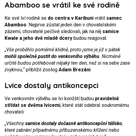
Abamboo se vrátil ke své rodině
Ke své lví rodině se
do centra v Karibuni
vrátil
samec
Abamboo
. Nejprve zůstal jeden den v chovatelském
zázemí, chovatelé pečlivě sledovali, jak na něj
samice
Kwale a jeho dvě mladé dcery
budou reagovat.
„
Vše proběhlo poměrně klidně, proto jsme je již v pátek
mohli společně pustit do venkovního výběhu
. Nicméně
určitě budou potřebovat nějaký ten den, než si na sebe zase
zvyknou,“
přiblížil zoolog
Adam Brezáni
.
Lvice dostaly antikoncepci
Ve venkovním výběhu se lvi konžští budou
pravidelně
střídat se dvěma lvicemi
, které stát odebral soukromému
chovateli.
„
Všechny
samice dostaly dočasné antikoncepční tělísko
,
které zabrání případnému příbuzenskému křížení nebo