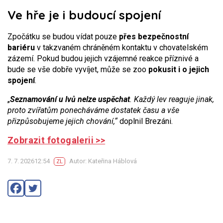
Ve hře je i budoucí spojení
Zpočátku se budou vídat pouze
přes bezpečnostní
bariéru
v takzvaném chráněném kontaktu v chovatelském
zázemí. Pokud budou jejich vzájemné reakce příznivé a
bude se vše dobře vyvíjet, může se zoo
pokusit i o jejich
spojení
.
„
Seznamování u lvů nelze uspěchat
. Každý lev reaguje jinak,
proto zvířatům ponecháváme dostatek času a vše
přizpůsobujeme jejich chování,“
doplnil Brezáni.
Zobrazit fotogalerii >>
7. 7. 202612:54
Autor: Kateřina Háblová
ZL