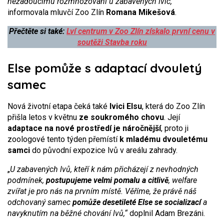
nežádoucímu rozmnožování u zabavených lvic,“
informovala mluvčí Zoo Zlín
Romana Mikešová
.
Přečtěte si také:
Lví centrum v Zoo Zlín získalo první cenu v
soutěži Stavba roku
Else pomůže s adaptací dvouletý
samec
Nová životní etapa čeká také
lvici Elsu
, která do Zoo Zlín
přišla letos v květnu
ze soukromého chovu
. Její
adaptace na nové prostředí je náročnější
, proto ji
zoologové tento týden přemístí
k mladému dvouletému
samci
do původní expozice lvů v areálu zahrady.
„
U zabavených lvů, kteří k nám přicházejí z nevhodných
podmínek,
postupujeme velmi pomalu a citlivě
, welfare
zvířat je pro nás na prvním místě. Věříme, že právě náš
odchovaný samec
pomůže desetileté Else se socializací
a
navyknutím na běžné chování lvů,“
doplnil Adam Brezáni.