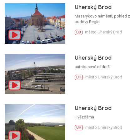
Uherský Brod
Masarykovo náměstí, pohled z
budovy Regio
město Uherský Brod
UB
Uherský Brod
autobusové nádraží
město Uherský Brod
UH
Uherský Brod
Hvězdárna
město Uherský Brod
UH