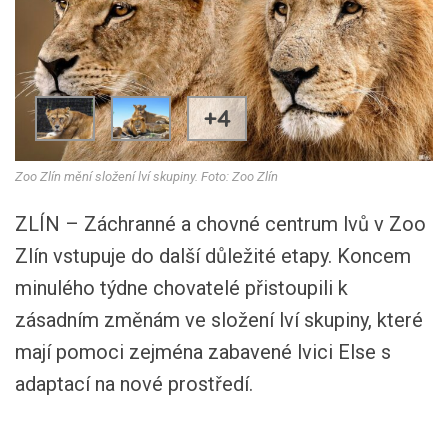
+4
Zoo Zlín mění složení lví skupiny. Foto: Zoo Zlín
ZLÍN – Záchranné a chovné centrum lvů v Zoo
Zlín vstupuje do další důležité etapy. Koncem
minulého týdne chovatelé přistoupili k
zásadním změnám ve složení lví skupiny, které
mají pomoci zejména zabavené lvici Else s
adaptací na nové prostředí.