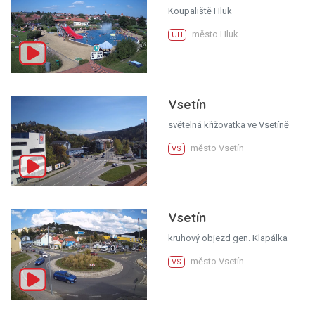
Koupaliště Hluk
město Hluk
UH
Vsetín
světelná křižovatka ve Vsetíně
město Vsetín
VS
Vsetín
kruhový objezd gen. Klapálka
město Vsetín
VS