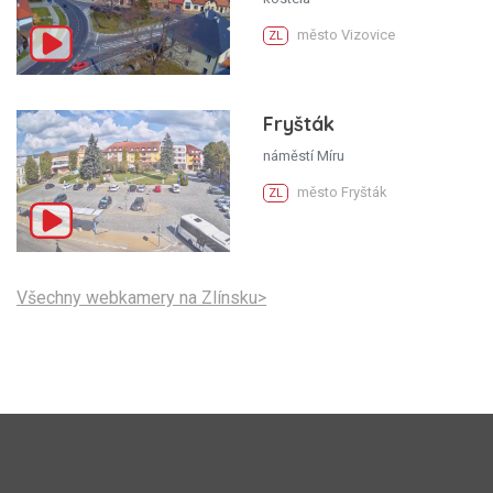
město Vizovice
ZL
Fryšták
náměstí Míru
město Fryšták
ZL
Všechny webkamery na Zlínsku>