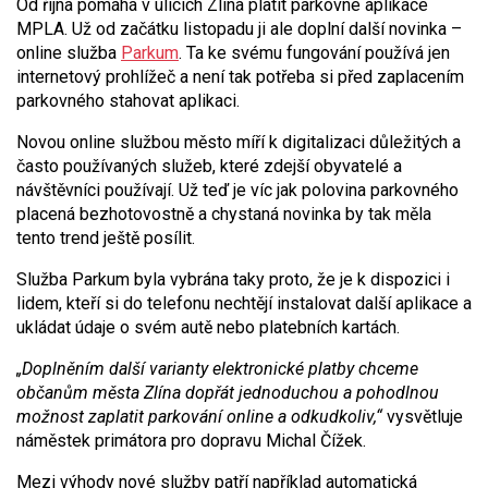
Od října pomáhá v ulicích Zlína platit parkovné aplikace
MPLA. Už od začátku listopadu ji ale doplní další novinka –
online služba
Parkum
. Ta ke svému fungování používá jen
internetový prohlížeč a není tak potřeba si před zaplacením
parkovného stahovat aplikaci.
Novou online službou město míří k digitalizaci důležitých a
často používaných služeb, které zdejší obyvatelé a
návštěvníci používají. Už teď je víc jak polovina parkovného
placená bezhotovostně a chystaná novinka by tak měla
tento trend ještě posílit.
Služba Parkum byla vybrána taky proto, že je k dispozici i
lidem, kteří si do telefonu nechtějí instalovat další aplikace a
ukládat údaje o svém autě nebo platebních kartách.
„Doplněním další varianty elektronické platby chceme
občanům města Zlína dopřát jednoduchou a pohodlnou
možnost zaplatit parkování online a odkudkoliv,“
vysvětluje
náměstek primátora pro dopravu Michal Čížek.
Mezi výhody nové služby patří například automatická