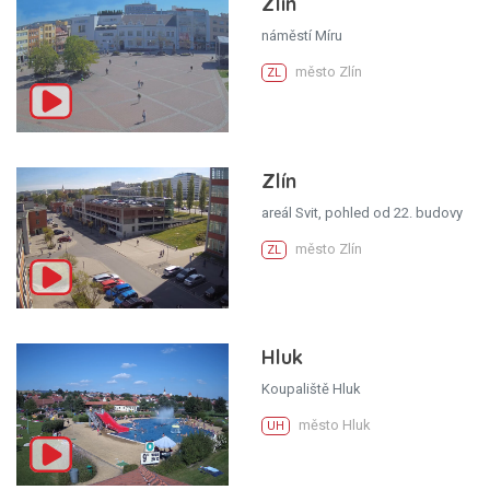
Zlín
náměstí Míru
město Zlín
ZL
Zlín
areál Svit, pohled od 22. budovy
město Zlín
ZL
Hluk
Koupaliště Hluk
město Hluk
UH