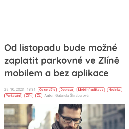
Od listopadu bude možné
zaplatit parkovné ve Zlíně
mobilem a bez aplikace
29. 10. 2023 | 18:31
Co se děje
Doprava
Mobilní aplikace
Novinka
Autor: Gabriela Škrabalová
Parkování
Zlín
ZL