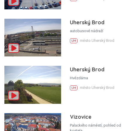
Uherský Brod
autobusové nádraží
město Uherský Brod
UH
Uherský Brod
Hvězdárna
město Uherský Brod
UH
Vizovice
Palackého náměstí, pohled od
kostela