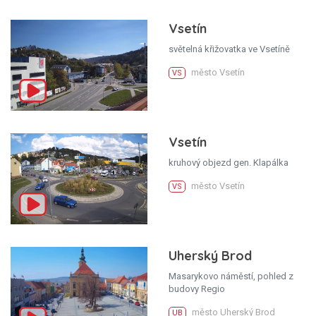
Vsetín
světelná křižovatka ve Vsetíně
město Vsetín
VS
Vsetín
kruhový objezd gen. Klapálka
město Vsetín
VS
Uherský Brod
Masarykovo náměstí, pohled z
budovy Regio
město Uherský Brod
UB