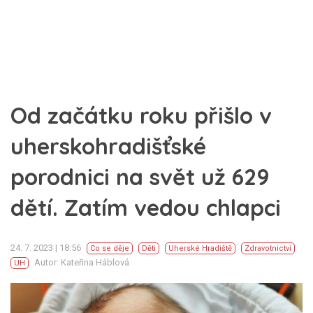
Od začátku roku přišlo v
uherskohradišťské
porodnici na svět už 629
dětí. Zatím vedou chlapci
24. 7. 2023 | 18:56
Co se děje
Děti
Uherské Hradiště
Zdravotnictví
Autor: Kateřina Háblová
UH