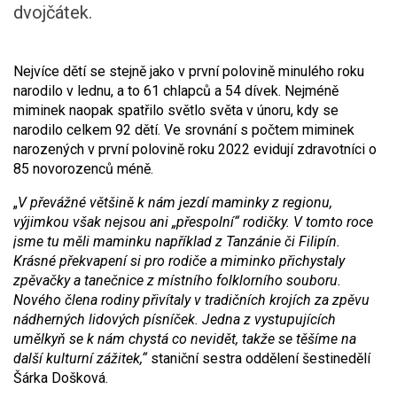
dvojčátek.
Nejvíce dětí se stejně jako v první polovině minulého roku
narodilo v lednu, a to 61 chlapců a 54 dívek. Nejméně
miminek naopak spatřilo světlo světa v únoru, kdy se
narodilo celkem 92 dětí. Ve srovnání s počtem miminek
narozených v první polovině roku 2022 evidují zdravotníci o
85 novorozenců méně.
„
V převážné většině k nám jezdí maminky z regionu,
výjimkou však nejsou ani „přespolní“ rodičky. V tomto roce
jsme tu měli maminku například z Tanzánie či Filipín.
Krásné překvapení si pro rodiče a miminko přichystaly
zpěvačky a tanečnice z místního folklorního souboru.
Nového člena rodiny přivítaly v tradičních krojích za zpěvu
nádherných lidových písníček. Jedna z vystupujících
umělkyň se k nám chystá co nevidět, takže se těšíme na
další kulturní zážitek,“
staniční sestra oddělení šestinedělí
Šárka Došková.