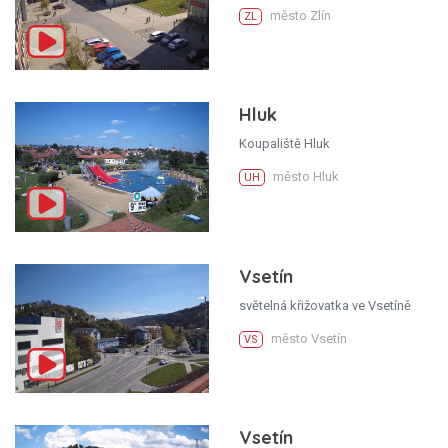
město Zlín
ZL
Hluk
Koupaliště Hluk
město Hluk
UH
Vsetín
světelná křižovatka ve Vsetíně
město Vsetín
VS
Vsetín