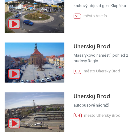
kruhový objezd gen. Klapálka
město Vsetín
VS
Uherský Brod
Masarykovo náměstí, pohled z
budovy Regio
město Uherský Brod
UB
Uherský Brod
autobusové nádraží
město Uherský Brod
UH