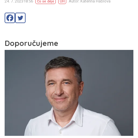
24. 7. 202318:56
Autor: Kateřina Háblová
Co se děje
UH