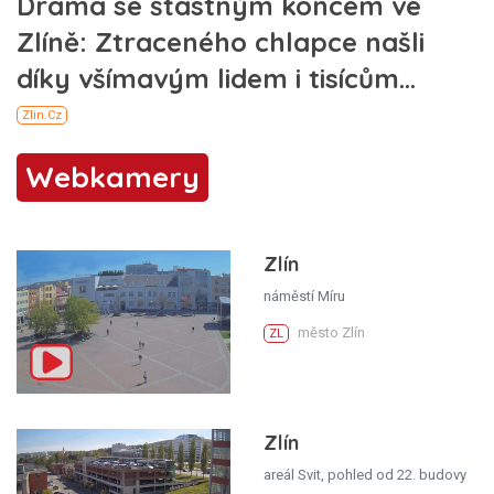
Webkamery
Zlín
náměstí Míru
město Zlín
ZL
Zlín
areál Svit, pohled od 22. budovy