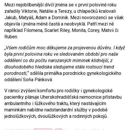
Mezi nejoblíbenější dívčí jména se v první polovině roku
zařadily Viktorie, Natálie a Terezy, u chlapečků kralovali
Jakub, Matyáš, Adam a Dominik. Mezi novorozenci se však
objevila i jména méně častá a neobvyklá. Patří mezi ně
například Filomena, Scarlet Riley, Monita, Corey, Matvii či
Ruben.
„
Všem rodičům moc děkujeme za projevenou důvěru. I když
byla první polovina roku ve sledovaném období pro naše
oddělení co do počtu narozených miminek klidnější, z
dlouhodobého hlediska sledujeme stále rostoucí trend
porodnosti,“
sdělila primářka porodnicko gynekologického
oddělení Soňa Pánková.
V rámci zvýšení komfortu pro rodičky i gynekologické
pacientky plánuje Uherskohradišťská nemocnice přístavbu
ambulantního i lůžkového traktu, který nastávajícím
maminkám nabídne nadstandardní služby v podobě
jednolůžkových, dvoulůžkových a rodinných pokojů.