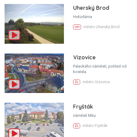
Uherský Brod
Hvězdárna
město Uherský Brod
UH
Vizovice
Palackého náměstí, pohled od
kostela
město Vizovice
ZL
Fryšták
náměstí Míru
město Fryšták
ZL