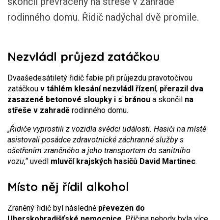
skončil převrácený na střeše v zahradě
rodinného domu. Řidič nadýchal dvě promile.
Nezvládl průjezd zatáčkou
Dvaašedesátiletý řidič fabie při průjezdu pravotočivou
zatáčkou
v táhlém klesání nezvládl řízení
,
přerazil dva
zasazené betonové sloupky i s bránou
a skončil
na
střeše v zahradě
rodinného domu.
„
Řidiče vyprostili z vozidla svědci události. Hasiči na místě
asistovali posádce zdravotnické záchranné služby s
ošetřením zraněného a jeho transportem do sanitního
vozu,“
uvedl
mluvčí krajských hasičů David Martinec
.
Místo něj řídil alkohol
Zraněný řidič byl následně
převezen do
Uherskohradišťské nemocnice
. Příčina nehody byla více