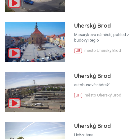
Uherský Brod
Masarykovo náměstí, pohled z
budovy Regio
město Uherský Brod
UB
Uherský Brod
autobusové nádraží
město Uherský Brod
UH
Uherský Brod
Hvězdárna