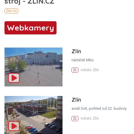
Webkamery
Zlín
náměstí Míru
město Zlín
ZL
Zlín
areál Svit, pohled od 22. budovy
město Zlín
ZL