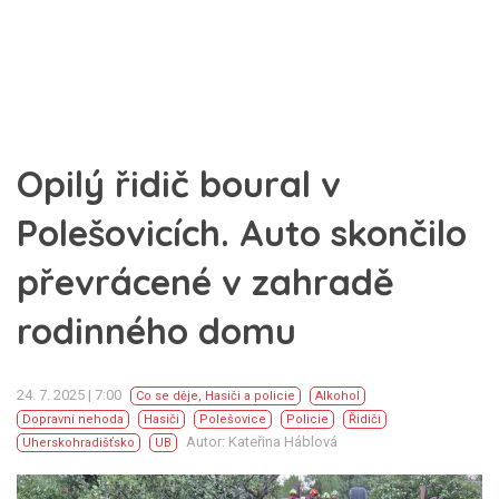
Opilý řidič boural v
Polešovicích. Auto skončilo
převrácené v zahradě
rodinného domu
24. 7. 2025 | 7:00
Co se děje
,
Hasiči a policie
Alkohol
Dopravní nehoda
Hasiči
Polešovice
Policie
Řidiči
Autor: Kateřina Háblová
Uherskohradišťsko
UB