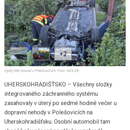
+2
Opilý řidič boural v Polešovicích. Foto: HZS ZK
UHERSKOHRADIŠŤSKO – Všechny složky
integrovaného záchranného systému
zasahovaly v úterý po sedmé hodině večer u
dopravní nehody v Polešovicích na
Uherskohradišťsku. Osobní automobil tam