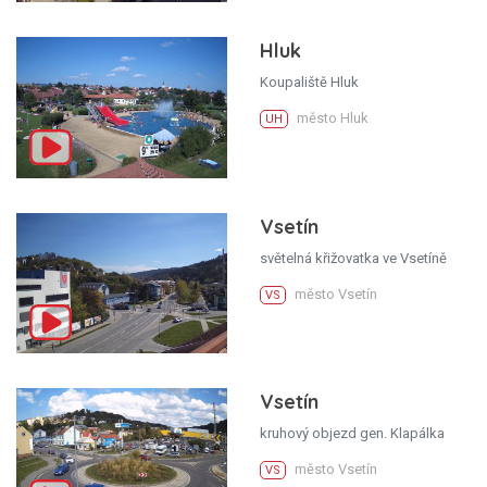
Hluk
Koupaliště Hluk
město Hluk
UH
Vsetín
světelná křižovatka ve Vsetíně
město Vsetín
VS
Vsetín
kruhový objezd gen. Klapálka
město Vsetín
VS