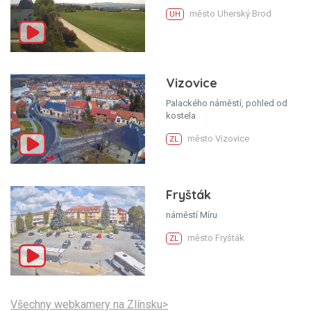
město Uherský Brod
UH
Vizovice
Palackého náměstí, pohled od
kostela
město Vizovice
ZL
Fryšták
náměstí Míru
město Fryšták
ZL
Všechny webkamery na Zlínsku>