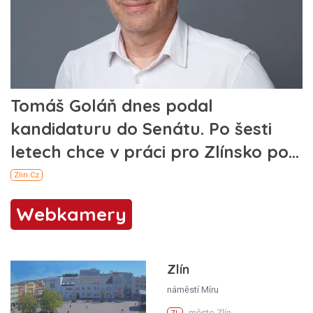
Webkamery
Zlín
náměstí Míru
město Zlín