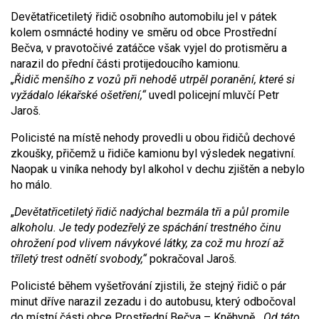
Devětatřicetiletý řidič osobního automobilu jel v pátek
kolem osmnácté hodiny ve směru od obce Prostřední
Bečva, v pravotočivé zatáčce však vyjel do protisměru a
narazil do přední části protijedoucího kamionu.
„Řidič menšího z vozů při nehodě utrpěl poranění, které si
vyžádalo lékařské ošetření,“
uvedl policejní mluvčí Petr
Jaroš.
Policisté na místě nehody provedli u obou řidičů dechové
zkoušky, přičemž u řidiče kamionu byl výsledek negativní.
Naopak u viníka nehody byl alkohol v dechu zjištěn a nebylo
ho málo.
„
Devětatřicetiletý řidič nadýchal bezmála tři a půl promile
alkoholu. Je tedy podezřelý ze spáchání trestného činu
ohrožení pod vlivem návykové látky, za což mu hrozí až
tříletý trest odnětí svobody,“
pokračoval Jaroš.
Policisté během vyšetřování zjistili, že stejný řidič o pár
minut dříve narazil zezadu i do autobusu, který odbočoval
do místní části obce Prostřední Bečva – Kněhyně.
„Od této