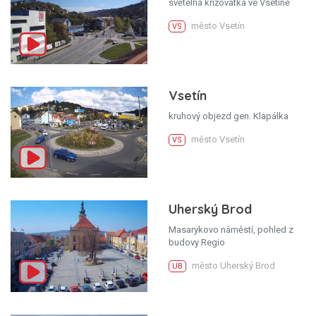
světelná křižovatka ve Vsetíně
město Vsetín
VS
Vsetín
kruhový objezd gen. Klapálka
město Vsetín
VS
Uherský Brod
Masarykovo náměstí, pohled z
budovy Regio
město Uherský Brod
UB