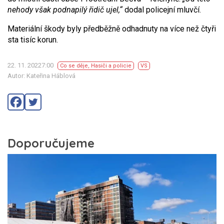
nehody však podnapilý řidič ujel,“
dodal policejní mluvčí.
Materiální škody byly předběžně odhadnuty na více než čtyři
sta tisíc korun.
22. 11. 20227:00
Co se děje
,
Hasiči a policie
VS
Autor: Kateřina Háblová