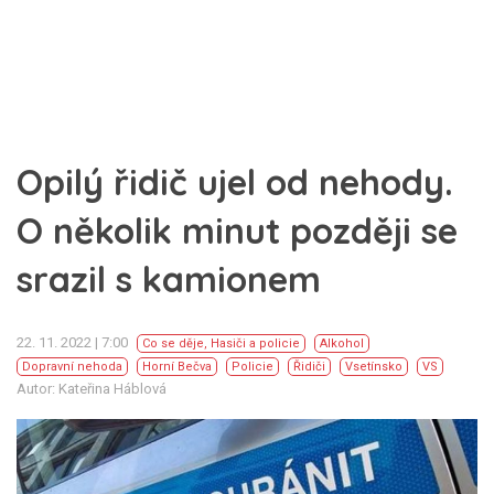
Opilý řidič ujel od nehody.
O několik minut později se
srazil s kamionem
22. 11. 2022 | 7:00
Co se děje
,
Hasiči a policie
Alkohol
Dopravní nehoda
Horní Bečva
Policie
Řidiči
Vsetínsko
VS
Autor: Kateřina Háblová