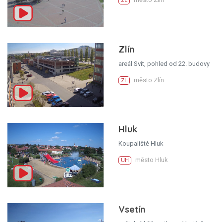
ZL
Zlín
areál Svit, pohled od 22. budovy
město Zlín
ZL
Hluk
Koupaliště Hluk
město Hluk
UH
Vsetín