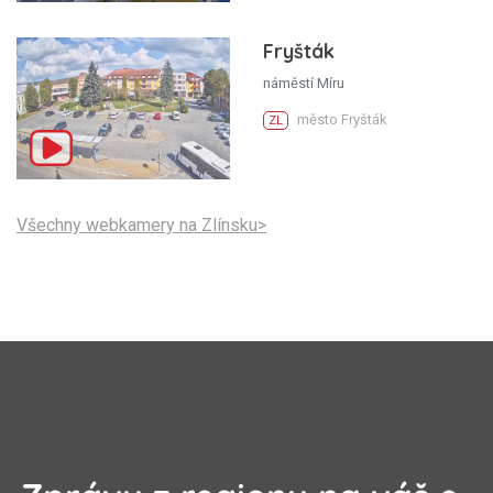
Fryšták
náměstí Míru
město Fryšták
ZL
Všechny webkamery na Zlínsku>