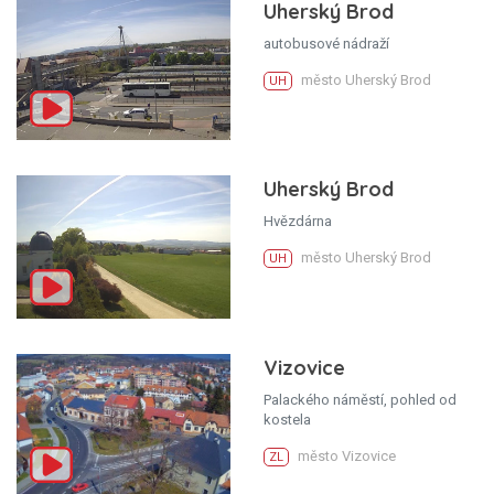
Uherský Brod
autobusové nádraží
město Uherský Brod
UH
Uherský Brod
Hvězdárna
město Uherský Brod
UH
Vizovice
Palackého náměstí, pohled od
kostela
město Vizovice
ZL