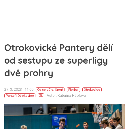
Otrokovické Pantery dělí
od sestupu ze superligy
dvě prohry
27. 3. 2023 | 11:05
Co se děje
,
Sport
Florbal
Otrokovice
Autor: Kateřina Háblová
Panteři Otrokovice
ZL