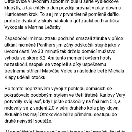
Otrokovice v úvodním sobotním duelu série výsledkově
klopýtly, a tak chtěly o den později srovnat v play-down s
Hurricanem krok. To se jim v první třetině poměrně dařilo,
protože dvakrát získaly náskok o gól zásluhou Františka
Vykopala a Martina Ležatky.
Západočeši mírnou ztrátu podruhé smazali zhruba v půlce
utkání, nicméně Panthers jim záhy odskočili stejně jako v
úvodní části. Ve 33. minutě tak drželo domácí mužstvo
výhodu ve skóre 3:2. Ani tento moment ovšem hosty
nezaskočil, naopak se vzepřeli a díky úspěšnému
trestnému střílení Matyáše Velce a následné trefě Michala
Klápy udělali otočku.
Po tomto nepříznivém vývoji z pohledu domácích se
pokračovalo podobným stylem ve třetí třetině. Karlovy Vary
potvrdily svůj lauf, když ještě odskočily na finálních 5:3, a
radovaly se z vedení 2:0 v sérii druhého kola play-down.
Aktuálně tak mají Otrokovice blíže přímému sestupu do
druhé nejvyšší soutěže.