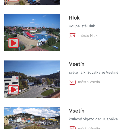
Hluk
Koupaliště Hluk
město Hluk
UH
Vsetín
světelná křižovatka ve Vsetíně
město Vsetín
VS
Vsetín
kruhový objezd gen. Klapálka
město Vsetín
VS