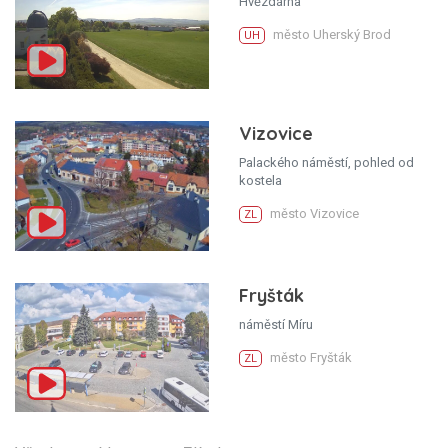
Hvězdárna
město Uherský Brod
UH
Vizovice
Palackého náměstí, pohled od
kostela
město Vizovice
ZL
Fryšták
náměstí Míru
město Fryšták
ZL