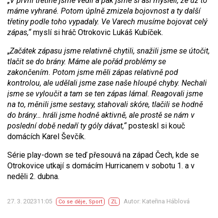
„
V první třetině jsme vedli a pak jsme si asi mysleli, že už to
máme vyhrané. Potom úplně zmizela bojovnost a ty další
třetiny podle toho vypadaly. Ve Varech musíme bojovat celý
zápas,“
myslí si hráč Otrokovic Lukáš Kubíček.
„
Začátek zápasu jsme rela
t
ivně chytili, snažili jsme se útočit,
tlačit se do brány.
M
áme ale pořád problém
y
se
zakončením. Potom jsme měli zápas relativně pod
kontrolou, ale udělali jsme zase naše hloupé chyby. Nechali
jsme se vyloučit a tam se ten zápas lámal. Reagovali jsme
na to, měnili jsme sestavy, stahovali skóre, tlačili se hodně
do brány… hráli jsme hodně aktivně, ale prostě se nám v
poslední době nedaří ty góly dávat,“
posteskl si kouč
domácích Karel Ševčík.
Série play-down se teď přesouvá na západ Čech, kde se
Otrokovice utkají s domácím Hurricanem v sobotu 1. a v
neděli 2. dubna.
27. 3. 202311:05
Autor: Kateřina Háblová
Co se děje
,
Sport
ZL