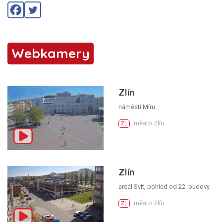
Webkamery
Zlín
náměstí Míru
město Zlín
ZL
Zlín
areál Svit, pohled od 22. budovy
město Zlín
ZL