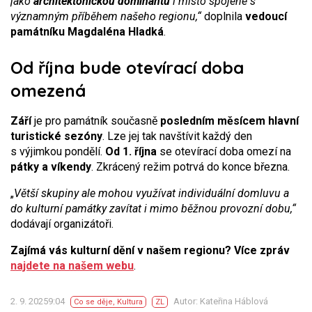
jako
architektonickou dominantu
i místo spojené s
významným příběhem našeho regionu,“
doplnila
vedoucí
památníku Magdaléna Hladká
.
Od října bude otevírací doba
omezená
Září
je pro památník současně
posledním měsícem hlavní
turistické sezóny
. Lze jej tak navštívit každý den
s výjimkou pondělí.
Od 1. října
se otevírací doba omezí na
pátky a víkendy
. Zkrácený režim potrvá do konce března.
„
Větší skupiny ale mohou využívat individuální domluvu a
do kulturní památky zavítat i mimo běžnou provozní dobu,“
dodávají organizátoři.
Zajímá vás kulturní dění v našem regionu? Více zpráv
najdete na našem webu
.
2. 9. 20259:04
Autor: Kateřina Háblová
Co se děje
,
Kultura
ZL