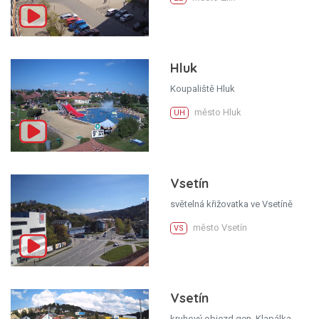
Hluk
Koupaliště Hluk
město Hluk
UH
Vsetín
světelná křižovatka ve Vsetíně
město Vsetín
VS
Vsetín
kruhový objezd gen. Klapálka