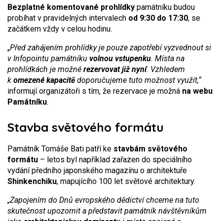
Bezplatné komentované prohlídky
památníku budou
probíhat v pravidelných intervalech
od 9:30 do 17:30
, se
začátkem vždy v celou hodinu.
„
Před zahájením prohlídky je pouze zapotřebí vyzvednout si
v Infopointu památníku
volnou vstupenku
. Místa na
prohlídkách je možné
rezervovat již nyní
. Vzhledem
k
omezené kapacitě
doporučujeme tuto možnost využít,“
informují organizátoři s tím, že rezervace je možná
na webu
Památníku
.
Stavba světového formátu
Památník Tomáše Bati patří ke
stavbám světového
formátu
– letos byl například zařazen do speciálního
vydání předního japonského magazínu o architektuře
Shinkenchiku
, mapujícího 100 let světové architektury.
„Zapojením do Dnů evropského dědictví chceme na tuto
skutečnost upozornit a představit památník návštěvníkům