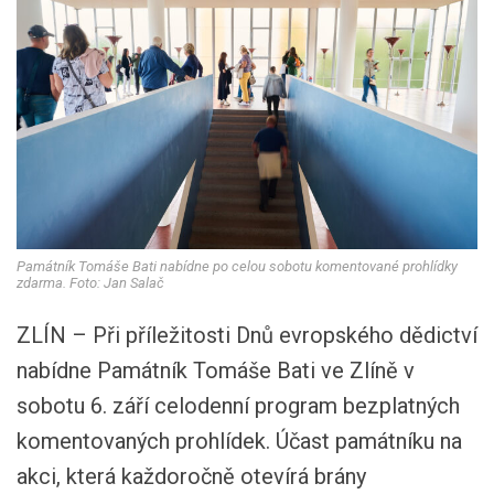
Památník Tomáše Bati nabídne po celou sobotu komentované prohlídky
zdarma. Foto: Jan Salač
ZLÍN – Při příležitosti Dnů evropského dědictví
nabídne Památník Tomáše Bati ve Zlíně v
sobotu 6. září celodenní program bezplatných
komentovaných prohlídek. Účast památníku na
akci, která každoročně otevírá brány