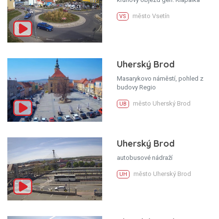
město Vsetín
VS
Uherský Brod
Masarykovo náměstí, pohled z
budovy Regio
město Uherský Brod
UB
Uherský Brod
autobusové nádraží
město Uherský Brod
UH