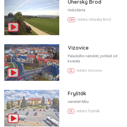
Uherský Brod
Hvězdárna
město Uherský Brod
UH
Vizovice
Palackého náměstí, pohled od
kostela
město Vizovice
ZL
Fryšták
náměstí Míru
město Fryšták
ZL