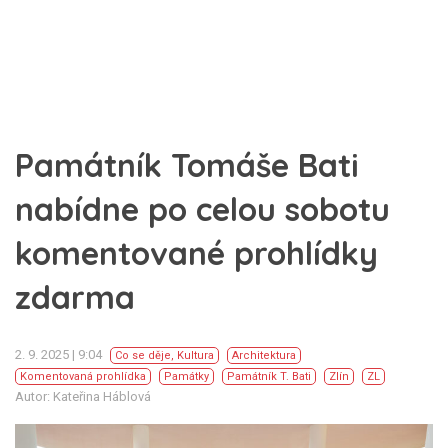
Památník Tomáše Bati
nabídne po celou sobotu
komentované prohlídky
zdarma
2. 9. 2025 | 9:04
Co se děje
,
Kultura
Architektura
Komentovaná prohlídka
Památky
Památník T. Bati
Zlín
ZL
Autor: Kateřina Háblová