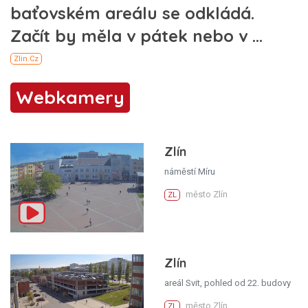
Webkamery
Zlín
náměstí Míru
město Zlín
ZL
Zlín
areál Svit, pohled od 22. budovy
město Zlín
ZL