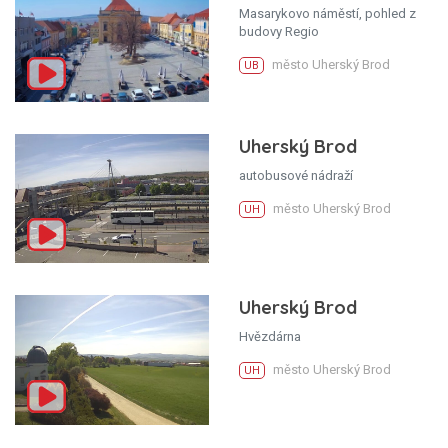
Masarykovo náměstí, pohled z
budovy Regio
město Uherský Brod
UB
Uherský Brod
autobusové nádraží
město Uherský Brod
UH
Uherský Brod
Hvězdárna
město Uherský Brod
UH