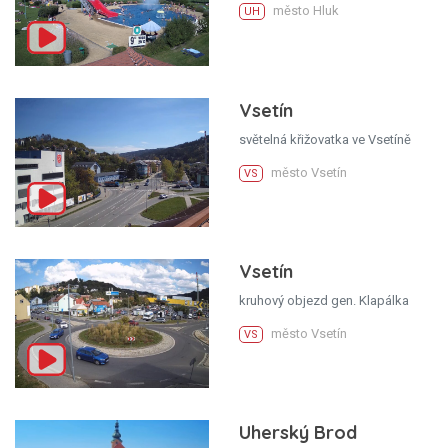
město Hluk
UH
Vsetín
světelná křižovatka ve Vsetíně
město Vsetín
VS
Vsetín
kruhový objezd gen. Klapálka
město Vsetín
VS
Uherský Brod