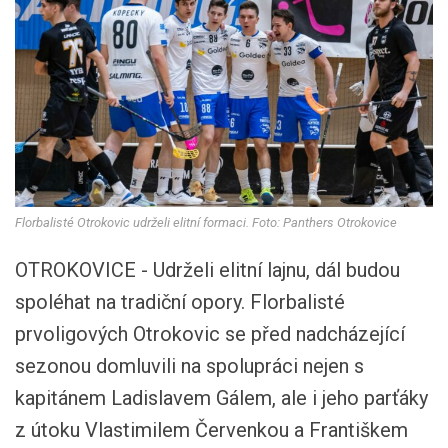
Florbalisté Otrokovic udrželi elitní formaci. Foto: Panthers Otrokovice
OTROKOVICE - Udrželi elitní lajnu, dál budou
spoléhat na tradiční opory. Florbalisté
prvoligových Otrokovic se před nadcházející
sezonou domluvili na spolupráci nejen s
kapitánem Ladislavem Gálem, ale i jeho parťáky
z útoku Vlastimilem Červenkou a Františkem