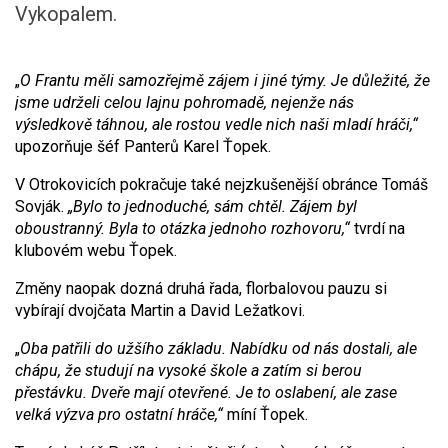
Vykopalem.
„
O Frantu měli samozřejmě zájem i jiné týmy. Je důležité, že
jsme udrželi celou lajnu pohromadě, nejenže nás
výsledkově táhnou, ale rostou vedle nich naši mladí hráči,“
upozorňuje šéf Panterů Karel Ťopek.
V Otrokovicích pokračuje také nejzkušenější obránce Tomáš
Sovják.
„Bylo to jednoduché, sám chtěl. Zájem byl
oboustranný. Byla to otázka jednoho rozhovoru,“
tvrdí na
klubovém webu Ťopek.
Změny naopak dozná druhá řada, florbalovou pauzu si
vybírají dvojčata Martin a David Ležatkovi.
„
Oba patřili do užšího základu. Nabídku od nás dostali, ale
chápu, že studují na vysoké škole a zatím si berou
přestávku. Dveře mají otevřené. Je to oslabení, ale zase
velká výzva pro ostatní hráče,“
míní Ťopek.