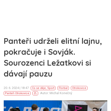
Panteři udrželi elitní lajnu,
pokračuje i Sovják.
Sourozenci Ležatkovi si
dávají pauzu
20. 6. 2024 | 18:47
Co se děje
,
Sport
Florbal
Otrokovice
Autor: Michal Konečný
Panteři Otrokovice
ZL