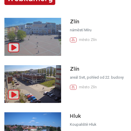
Zlín
náměstí Míru
město Zlín
ZL
Zlín
areál Svit, pohled od 22. budovy
město Zlín
ZL
Hluk
Koupaliště Hluk