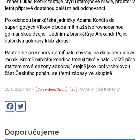
Trenér Lukáš Petřík testuje čtyři (staro)nové hráče, prostor v
letní přípravě dostanou další mladí odchovanci.
Po odchodu brankářské jedničky Adama Kohúta do
superligových Vítkovic bude mít mužstvo rovnocennou
gólmanskou dvojici. Jedním z brankářů je Alexandr Pujin,
další dva gólmany klub zkouší.
Panteři se po konci v semifinále chystají na další prvoligový
ročník. Kromě nabírání kondice trénují také v hale. Ještě před
startem nové sezony absolvují stejně jako loni vrcholovou
část Českého poháru se třemi zápasy ve skupině.
20. 6. 202418:47
Autor: Michal Konečný
Co se děje
,
Sport
ZL