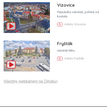
Vizovice
Palackého náměstí, pohled od
kostela
město Vizovice
ZL
Fryšták
náměstí Míru
město Fryšták
ZL
Všechny webkamery na Zlínsku>