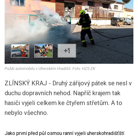
+1
Požár automobilu v Uherském Hradišti. Foto: HZS ZK
ZLÍNSKÝ KRAJ - Druhý zářijový pátek se nesl v
duchu dopravních nehod. Napříč krajem tak
hasiči vyjeli celkem ke čtyřem střetům. A to
nebylo všechno.
Jako první před půl osmou ranní vyjeli uherskohradišťští