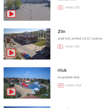
město Zlín
ZL
Zlín
areál Svit, pohled od 22. budovy
město Zlín
ZL
Hluk
Koupaliště Hluk
město Hluk
UH