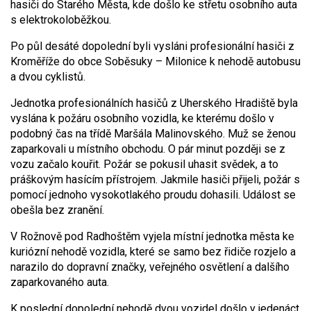
hasiči do Starého Města, kde došlo ke střetu osobního auta
s elektrokoloběžkou.
Po půl desáté dopolední byli vysláni profesionální hasiči z
Kroměříže do obce Soběsuky – Milonice k nehodě autobusu
a dvou cyklistů.
Jednotka profesionálních hasičů z Uherského Hradiště byla
vyslána k požáru osobního vozidla, ke kterému došlo v
podobný čas na třídě Maršála Malinovského. Muž se ženou
zaparkovali u místního obchodu. O pár minut později se z
vozu začalo kouřit. Požár se pokusil uhasit svědek, a to
práškovým hasícím přístrojem. Jakmile hasiči přijeli, požár s
pomocí jednoho vysokotlakého proudu dohasili. Událost se
obešla bez zranění.
V Rožnově pod Radhoštěm vyjela místní jednotka města ke
kuriózní nehodě vozidla, které se samo bez řidiče rozjelo a
narazilo do dopravní značky, veřejného osvětlení a dalšího
zaparkovaného auta.
K poslední dopolední nehodě dvou vozidel došlo v jedenáct