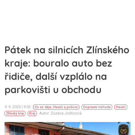
Pátek na silnicích Zlínského
kraje: bouralo auto bez
řidiče, další vzplálo na
parkovišti u obchodu
9. 9. 2023 | 9:52
Co se děje
,
Hasiči a policie
Dopravní nehoda
Hasiči
Autor: Zuzana Jošticová
Zlínský kraj
Kraj