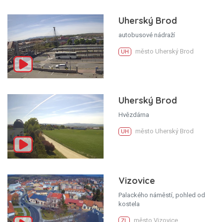
Uherský Brod
autobusové nádraží
město Uherský Brod
UH
Uherský Brod
Hvězdárna
město Uherský Brod
UH
Vizovice
Palackého náměstí, pohled od
kostela
město Vizovice
ZL