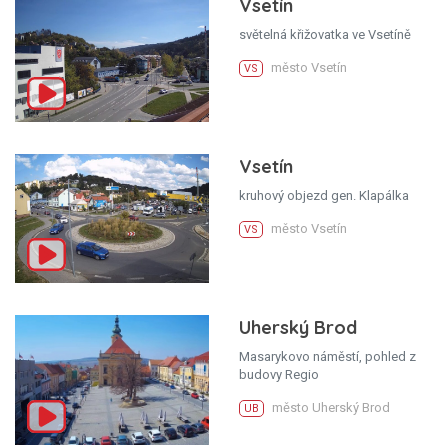
Vsetín
světelná křižovatka ve Vsetíně
město Vsetín
VS
Vsetín
kruhový objezd gen. Klapálka
město Vsetín
VS
Uherský Brod
Masarykovo náměstí, pohled z
budovy Regio
město Uherský Brod
UB