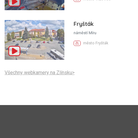
Fryšták
náměstí Míru
město Fryšták
ZL
Všechny webkamery na Zlínsku>