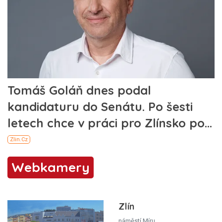
Webkamery
Zlín
náměstí Míru