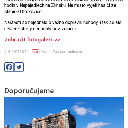
hodin v Napajedlech na Zlínsku. Na místo vyjeli hasiči ze
stanice Otrokovice.
Naštěstí se nejednalo o vážné dopravní nehody, i tak se ale
některé střety neobešly bez zranění.
Zobrazit fotogalerii >>
9. 9. 202320:31
Autor: Zuzana Jošticová
Kraj