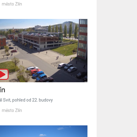
město Zlín
ín
l Svit, pohled od 22. budovy
město Zlín