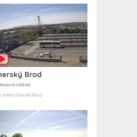
herský Brod
obusové nádraží
město Uherský Brod