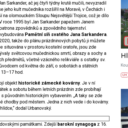
n Sarkander, ač jej čtyři týdny krutě mučili, nevyzradil
e jeho kult mučedníka rozšířil na Moravě, v Čechách i
 na olomouckém Sloupu Nejsvětější Trojice, což je dílo
 roce 1995 byl Jan Sarkander papežem Janem
 patrona zpovědníků a zpovědního tajemství.
ě vybudována
Pamětní síň svatého Jana Sarkandera
.
2020, takže do plánu prázdninových pobytů ji můžete
je situována v prostoru kostelní oratoře, jsou zde
ývaly světcovou mučednickou smrtí, obrazy a sochy a
H
ch předmětů, včetně vzácného relikviáře s ostatky sv.
Kou
růvodcem od května do září, o sobotách a státních
i 13–17 hod.
UH
ojí objekt
historické zámecké kovárny
. Je v ní
tek a sobotu během letních prázdnin zde probíhají
 s původním historickým vybavením. „A taky se zde
é chodby pod městem. Jedna z nich vede i do kovárny.
ohlídce,“ dodal Urbanovský.
židovskými památkami. Zdejší
barokní synagoga
z 16.