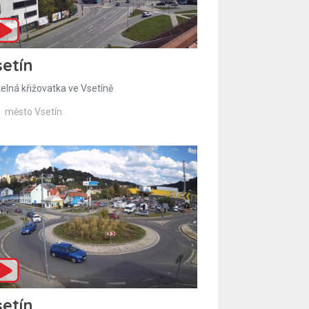
etín
telná křižovatka ve Vsetíně
město Vsetín
etín