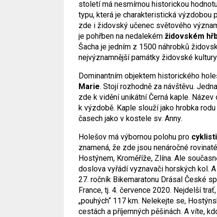
století má nesmírnou historickou hodnotu
typu, která je charakteristická výzdobou p
zde i židovský učenec světového význam
je pohřben na nedalekém
židovském hřb
Šacha je jedním z 1500 náhrobků židovský
nejvýznamnější památky židovské kultury
Dominantním objektem historického hol
Marie
. Stojí rozhodně za návštěvu. Jedn
zde k vidění unikátní Černá kaple. Náze
k výzdobě. Kaple slouží jako hrobka rodu
časech jako v kostele sv. Anny.
Holešov má výbornou polohu pro
cyklist
znamená, že zde jsou nenáročné rovinaté 
Hostýnem, Kroměříže, Zlína. Ale současn
doslova vyřádí vyznavači horských kol. A t
27. ročník Bikemaratonu Drásal České spoř
France, tj. 4. července 2020. Nejdelší tra
„pouhých“ 117 km. Nelekejte se, Hostýns
cestách a příjemných pěšinách. A víte, kd