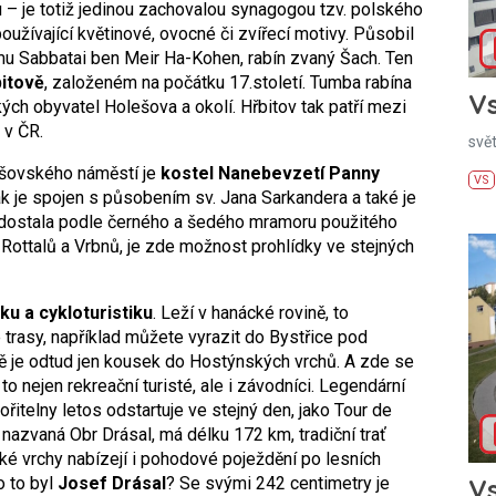
 – je totiž jedinou zachovalou synagogou tzv. polského
oužívající květinové, ovocné či zvířecí motivy. Působil
u Sabbatai ben Meir Ha-Kohen, rabín zvaný Šach. Ten
itově
, založeném na počátku 17.století. Tumba rabína
Vs
ch obyvatel Holešova a okolí. Hřbitov tak patří mezi
 v ČR.
svě
ešovského náměstí je
kostel Nanebevzetí Panny
VS
ak je spojen s působením sv. Jana Sarkandera a také je
v dostala podle černého a šedého mramoru použitého
 Rottalů a Vrbnů, je zde možnost prohlídky ve stejných
iku a cykloturistiku
. Leží v hanácké rovině, to
trasy, například můžete vyrazit do Bystřice pod
ě je odtud jen kousek do Hostýnských vrchů. A zde se
o nejen rekreační turisté, ale i závodníci. Legendární
itelny letos odstartuje ve stejný den, jako Tour de
ť, nazvaná Obr Drásal, má délku 172 km, tradiční trať
ké vrchy nabízejí i pohodové poježdění po lesních
o to byl
Josef Drásal
? Se svými 242 centimetry je
Vs