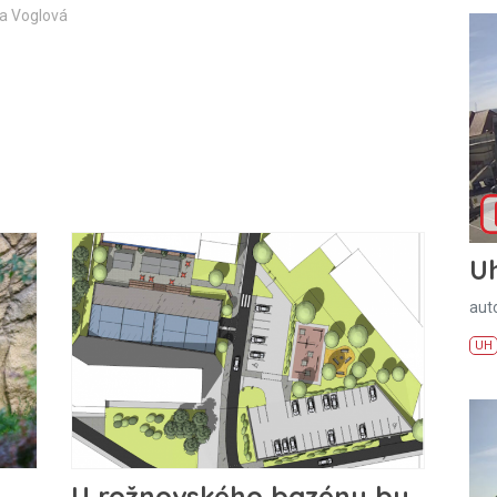
ka Voglová
U
aut
UH
U rožnovského bazénu by