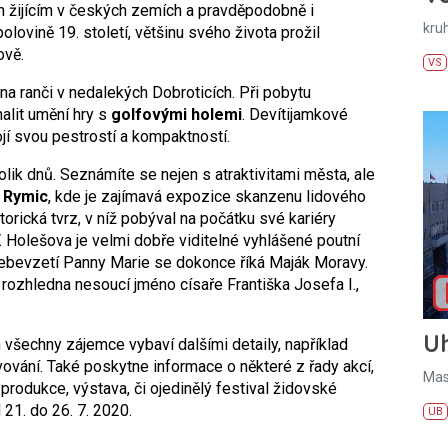
 žijícím v českých zemích a pravděpodobně i
kru
lovině 19. století, většinu svého života prožil
ově.
VS
na ranči v nedalekých Dobroticích. Při pobytu
alit umění hry s
golfovými holemi
. Devítijamkové
jí svou pestrostí a kompaktností.
lik dnů. Seznámíte se nejen s atraktivitami města, ale
o
Rymic
, kde je zajímavá expozice skanzenu lidového
storická tvrz, v níž pobýval na počátku své kariéry
Z Holešova je velmi dobře viditelné vyhlášené poutní
anebevzetí Panny Marie se dokonce říká Maják Moravy.
rozhledna nesoucí jméno císaře Františka Josefa I.,
.
U
všechny zájemce vybaví dalšími detaily, například
ování. Také poskytne informace o některé z řady akcí,
Mas
produkce, výstava, či ojedinělý festival židovské
21. do 26. 7. 2020.
UB