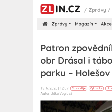
/
Zprávy
Zprávy
Magazín
Akce
Patron zpovědní
obr Drásal i tá
parku – Holešov 
18. 6. 2020 | 12:07
Co se děje
Cyklistika
Hol
Autor: Jitka Voglová