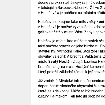
dodnes prokazatelně nejvyšším člověkem
v tehdejším Rakousku-Uhersku. Žil ve 2. po
v Holešově a je pohřben na místním hřbit
Holešov ale zaujme také
milovníky koní
v Holešově je možné vyzkoušet a zdokon
golfové hřiště v místní části Žopy uspoko
Holešov je místo, kde můžete strávit něko
také můžete vyrazit do jeho blízkosti. D
stavitelství východní Hané. Stojí zde i hi
slovutný válečník Albrecht z Valdštejna. 
místo
Svatý Hostýn
. Zdejší bazilice N
Kromě ní stojí na vrchu Hostýně kamenná 
který položil základní kámen k její stavbě
Již zmíněné Městské informační centrum 
doporučením vhodného ubytování či strav
které se zde konají. Může to být hudební 
kultury Ha-makom. Ten letošní probíhá od 