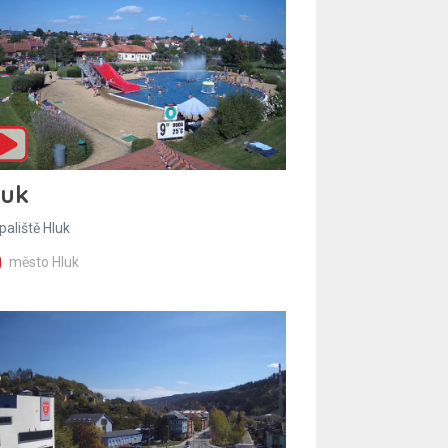
luk
paliště Hluk
město Hluk