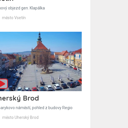
hový objezd gen. Klapálka
město Vsetín
herský Brod
arykovo náměstí, pohled z budovy Regio
město Uherský Brod