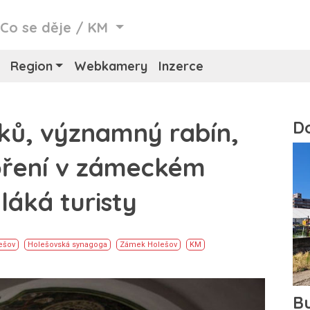
/
Co se děje
/
KM
Region
Webkamery
Inzerce
ků, významný rabín,
boření v zámeckém
láká turisty
ešov
Holešovská synagoga
Zámek Holešov
KM