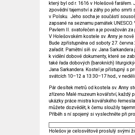
který byl od r. 1616 v Holešově farářem. Ja
zpovědní tajemství a záhy po jeho smrti s
v Polsku. Jeho socha je součástí sousoší
zapsané na seznamu památek UNESCO. V
Pavlem II. svatořečen a je považován za
V Holešovském kostele sv. Anny je nov
Bude zpřístupněna od soboty 27. června 
zařadit. Pamětní síň sv. Jana Sarkandera 
k vidění dobové dokumenty, které se zab
také řada dobových (barokních) liturgický
Jana Sarkandera. Kostel je přístupný s p
svátcích 10–12 a 13:30–17 hod., v neděl
Pár desítek metrů od kostela sv. Anny st
zřízeno Malé muzeum kovářství, každý pá
ukázky práce mistra kovářského řemesla
můžete dozvědět, k čemu sloužily tajemn
Příběh s ní spojený si vyslechněte při pr
Holešov je celosvětově proslulý svými 