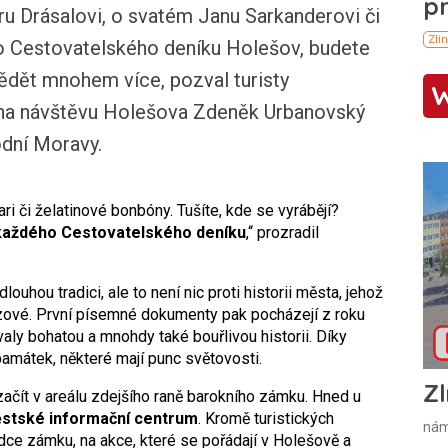
ru Drásalovi, o svatém Janu Sarkanderovi či
do Cestovatelského deníku Holešov, budete
vědět mnohem více, pozval turisty
z na návštěvu Holešova Zdeněk Urbanovský
odní Moravy.
ari či želatinové bonbóny. Tušíte, kde se vyrábějí?
 každého Cestovatelského deníku
,“ prozradil
uhou tradici, ale to není nic proti historii města, jehož
nzové. První písemné dokumenty pak pocházejí z roku
ly bohatou a mnohdy také bouřlivou historii. Díky
amátek, některé mají punc světovosti.
Zl
čít v areálu zdejšího raně barokního zámku. Hned u
stské informační centrum
. Kromě turistických
nám
dce zámku, na akce, které se pořádají v Holešově a