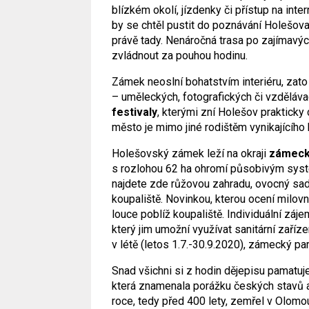
blízkém okolí, jízdenky či přístup na inter
by se chtěl pustit do poznávání Holešov
právě tady. Nenáročná trasa po zajímavýc
zvládnout za pouhou hodinu.
Zámek neoslní bohatstvím interiéru, zato
– uměleckých, fotografických či vzděláva
festivaly
, kterými zní Holešov prakticky
město je mimo jiné rodištěm vynikajícího
Holešovský zámek leží na okraji
zámeck
s rozlohou 62 ha ohromí působivým syst
najdete zde růžovou zahradu, ovocný sad,
koupaliště. Novinkou, kterou ocení milovní
louce poblíž koupaliště. Individuální záj
který jim umožní využívat sanitární zaříze
v létě (letos 1.7.-30.9.2020), zámecký par
Snad všichni si z hodin dějepisu pamatuj
která znamenala porážku českých stavů a
roce, tedy před 400 lety, zemřel v Olomo