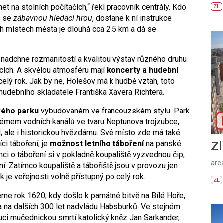
net na stolních počítačích,“ řekl pracovník centrály. Kdo
ZL
a se
zábavnou hledací hrou
, dostane k ní instrukce
h místech města je dlouhá cca 2,5 km a dá se
 nadchne rozmanitostí a kvalitou výstav různého druhu
cích. A skvělou atmosféru mají
koncerty a hudební
 celý rok. Jak by ne, Holešov má k hudbě vztah, toto
 hudebního skladatele Františka Xavera Richtera.
ého parku
vybudovaném ve francouzském stylu. Park
émem vodních kanálů ve tvaru Neptunova trojzubce,
 ale i historickou hvězdárnu. Své místo zde má také
Zl
ci táboření, je
možnost letního táboření
na panské
emci o táboření si v pokladně koupaliště vyzvednou čip,
areá
ní. Zatímco koupaliště a tábořiště jsou v provozu jen
k je veřejnosti volně přístupný po celý rok.
ZL
eme rok 1620, kdy došlo k památné bitvě na Bílé Hoře,
 na dalších 300 let nadvládu Habsburků. Ve stejném
uci mučednickou smrtí katolický kněz Jan Sarkander,