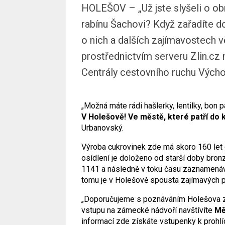
HOLEŠOV – „Už jste slyšeli o ob
rabínu Šachovi? Když zařadíte 
o nich a dalších zajímavostech 
prostřednictvím serveru Zlin.c
Centrály cestovního ruchu Vých
„Možná máte rádi hašlerky, lentilky, bon p
V Holešově! Ve městě, které patří do
Urbanovský.
Výroba cukrovinek zde má skoro 160 let dlo
osídlení je doloženo od starší doby bro
1141 a následně v toku času zaznamenáva
tomu je v Holešově spousta zajímavých p
„Doporučujeme s poznáváním Holešova za
vstupu na zámecké nádvoří navštívíte
Mě
informací zde získáte vstupenky k prohlí