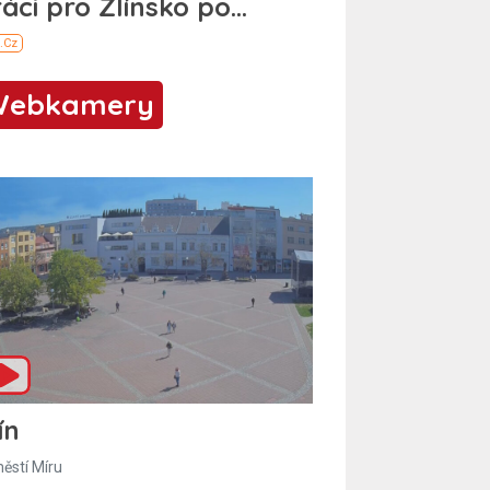
Webkamery
ín
ěstí Míru