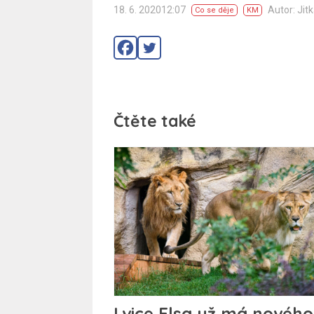
18. 6. 202012:07
Autor: Jit
Co se děje
KM
Čtěte také
Lvice Elsa už má nového