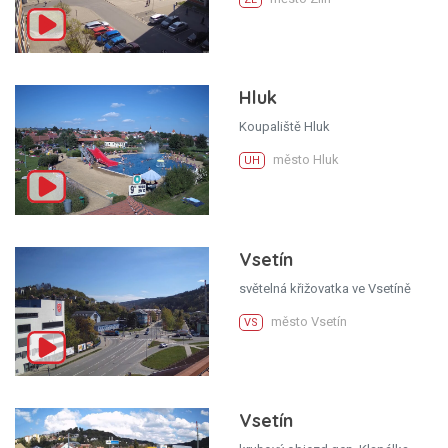
Hluk
Koupaliště Hluk
město Hluk
UH
Vsetín
světelná křižovatka ve Vsetíně
město Vsetín
VS
Vsetín