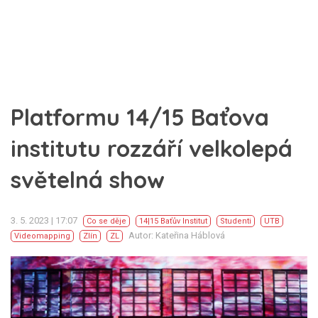
Platformu 14/15 Baťova
institutu rozzáří velkolepá
světelná show
3. 5. 2023 | 17:07
Co se děje
14|15 Baťův Institut
Studenti
UTB
Autor: Kateřina Háblová
Videomapping
Zlín
ZL