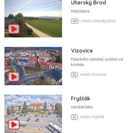
Uherský Brod
Hvězdárna
město Uherský Brod
UH
Vizovice
Palackého náměstí, pohled od
kostela
město Vizovice
ZL
Fryšták
náměstí Míru
město Fryšták
ZL