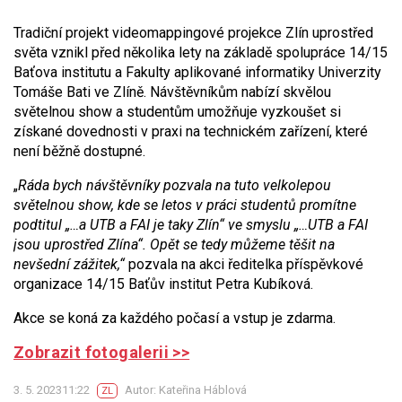
Tradiční projekt videomappingové projekce Zlín uprostřed
světa vznikl před několika lety na základě spolupráce 14/15
Baťova institutu a Fakulty aplikované informatiky Univerzity
Tomáše Bati ve Zlíně. Návštěvníkům nabízí skvělou
světelnou show a studentům umožňuje vyzkoušet si
získané dovednosti v praxi na technickém zařízení, které
není běžně dostupné.
„
Ráda bych návštěvníky pozvala na tuto velkolepou
světelnou show, kde se letos v práci studentů promítne
podtitul „…a UTB a FAI je taky Zlín“ ve smyslu „…UTB a FAI
jsou uprostřed Zlína“. Opět se tedy můžeme těšit na
nevšední zážitek,“
pozvala na akci ředitelka příspěvkové
organizace 14/15 Baťův institut Petra Kubíková.
Akce se koná za každého počasí a vstup je zdarma.
Zobrazit fotogalerii >>
3. 5. 202311:22
Autor: Kateřina Háblová
ZL