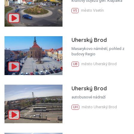
kruhový objezd gen. Klapálka
město Vsetín
VS
Uherský Brod
Masarykovo náměstí, pohled z
budovy Regio
město Uherský Brod
UB
Uherský Brod
autobusové nádraží
město Uherský Brod
UH