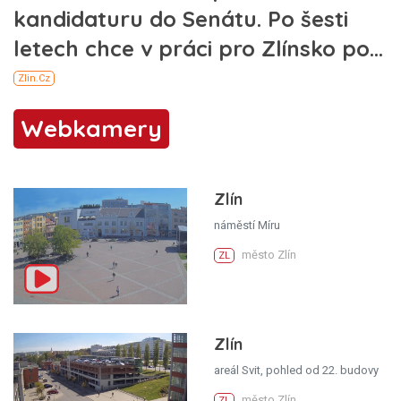
Webkamery
Zlín
náměstí Míru
město Zlín
ZL
Zlín
areál Svit, pohled od 22. budovy
město Zlín
ZL