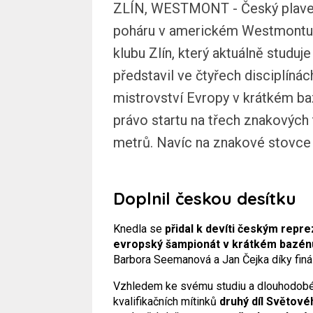
ZLÍN, WESTMONT - Český plavec
poháru v americkém Westmontu s
klubu Zlín, který aktuálně studuj
představil ve čtyřech disciplínác
mistrovství Evropy v krátkém ba
právo startu na třech znakových
metrů. Navíc na znakové stovce 
Doplnil českou desítku
Knedla se
přidal k devíti českým repr
evropský šampionát v krátkém bazén
Barbora Seemanová a Jan Čejka díky finál
Vzhledem ke svému studiu a dlouhodobém
kvalifikačních mítinků
druhý díl Světov