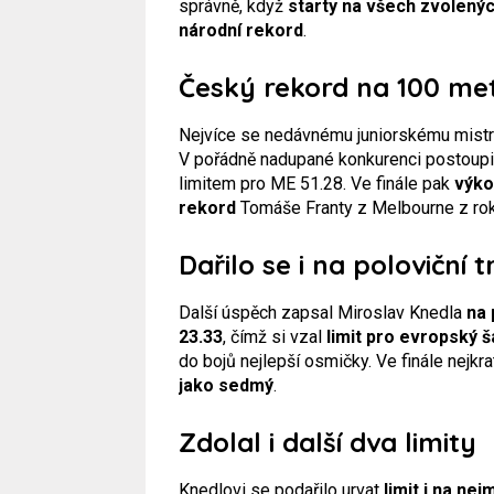
správně, když
starty na všech zvolenýc
národní rekord
.
Český rekord na 100 me
Nejvíce se nedávnému juniorskému mistro
V pořádně nadupané konkurenci postoupi
limitem pro ME 51.28. Ve finále pak
výko
rekord
Tomáše Franty z Melbourne z ro
Dařilo se i na poloviční t
Další úspěch zapsal Miroslav Knedla
na 
23.33
, čímž si vzal
limit pro evropský 
do bojů nejlepší osmičky. Ve finále nejk
jako sedmý
.
Zdolal i další dva limity
Knedlovi se podařilo urvat
limit i na ne