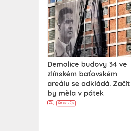
Demolice budovy 34 ve
zlínském baťovském
areálu se odkládá. Začít
by měla v pátek
ZL
Co se děje