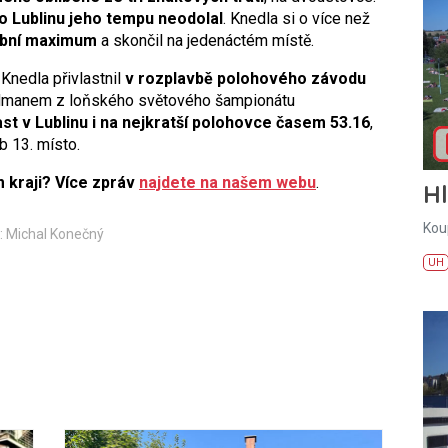
do Lublinu jeho tempu neodolal
. Knedla si o více než
obní maximum
a skončil na jedenáctém místě.
Knedla přivlastnil
v rozplavbě polohového závodu
ordmanem z loňského světového šampionátu
st v Lublinu i na nejkratší polohovce časem 53.16
,
b 13. místo.
 kraji? Více zpráv
najdete na našem webu
.
H
Kou
: Michal Konečný
UH