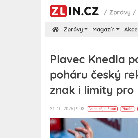
/
Zprávy
Zprávy
Magazín
Akce
Plavec Knedla p
poháru český re
znak i limity pro
21. 10. 2025 | 9:03
Co se děje
,
Sport
Plavání