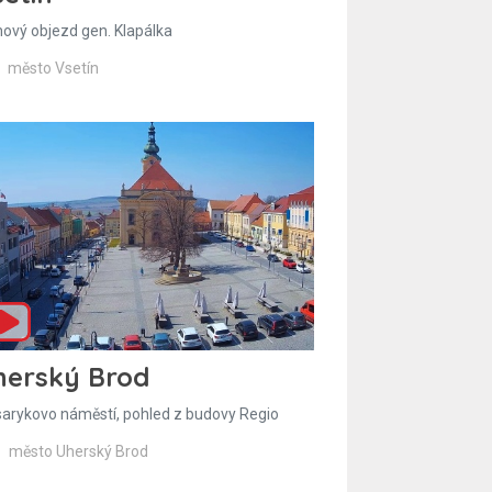
hový objezd gen. Klapálka
město Vsetín
herský Brod
arykovo náměstí, pohled z budovy Regio
město Uherský Brod