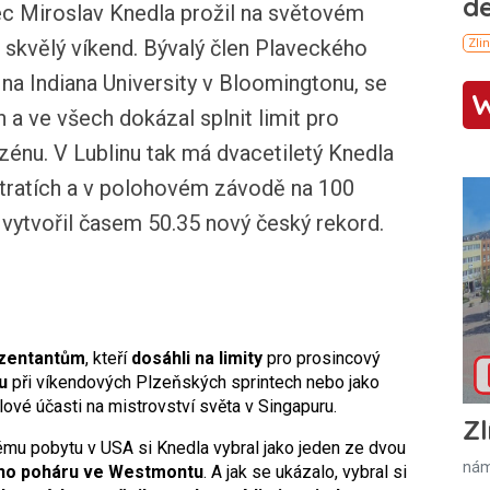
 Miroslav Knedla prožil na světovém
kvělý víkend. Bývalý člen Plaveckého
e na Indiana University v Bloomingtonu, se
h a ve všech dokázal splnit limit pro
zénu. V Lublinu tak má dvacetiletý Knedla
 tratích a v polohovém závodě na 100
vytvořil časem 50.35 nový český rekord.
ezentantům
, kteří
dosáhli na limity
pro prosincový
u
při víkendových Plzeňských sprintech nebo jako
ové účasti na mistrovství světa v Singapuru.
Zl
u pobytu v USA si Knedla vybral jako jeden ze dvou
nám
ého poháru ve Westmontu
. A jak se ukázalo, vybral si