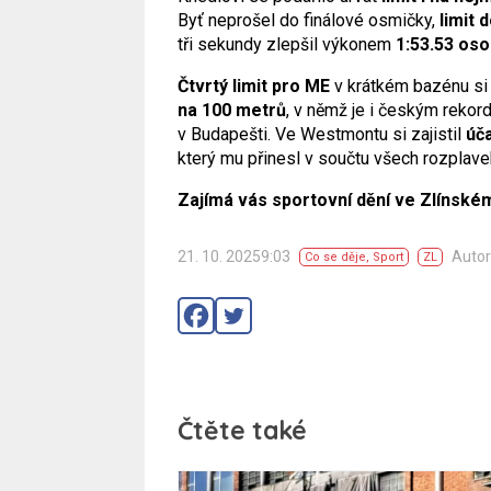
Byť neprošel do finálové osmičky,
limit 
tři sekundy zlepšil výkonem
1:53.53 os
Čtvrtý limit pro ME
v krátkém bazénu si 
na 100 metrů
, v němž je i českým rek
v Budapešti. Ve Westmontu si zajistil
úča
který mu přinesl v součtu všech rozplave
Zajímá vás sportovní dění ve Zlínském
21. 10. 20259:03
Autor
Co se děje
,
Sport
ZL
Čtěte také