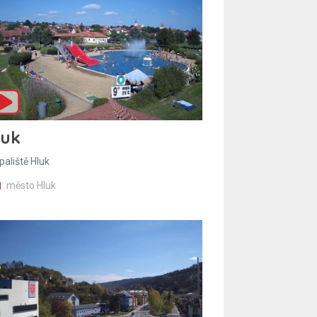
luk
paliště Hluk
město Hluk