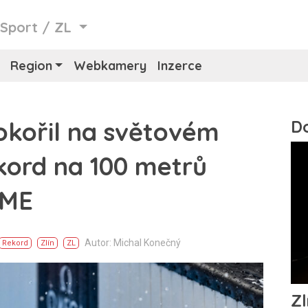
/
Sport
/
ZL
Region
Webkamery
Inzerce
okořil na světovém
kord na 100 metrů
 ME
Autor: Michal Konečný
Rekord
Zlín
ZL