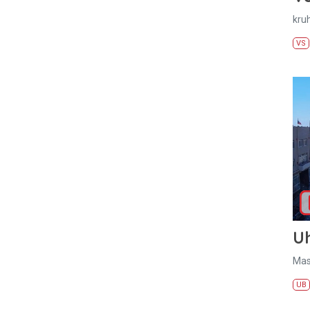
kru
VS
U
Mas
UB