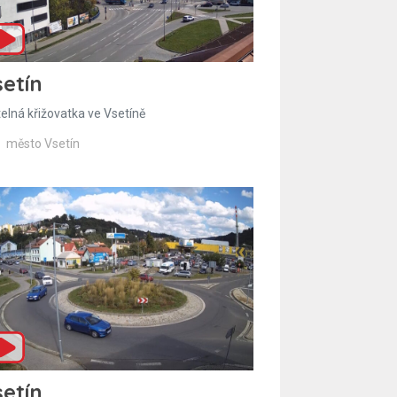
etín
telná křižovatka ve Vsetíně
město Vsetín
etín