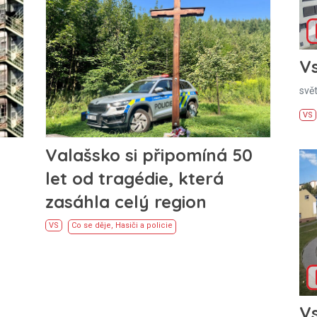
Vs
svě
VS
Valašsko si připomíná 50
let od tragédie, která
zasáhla celý region
VS
Co se děje
,
Hasiči a policie
Vs