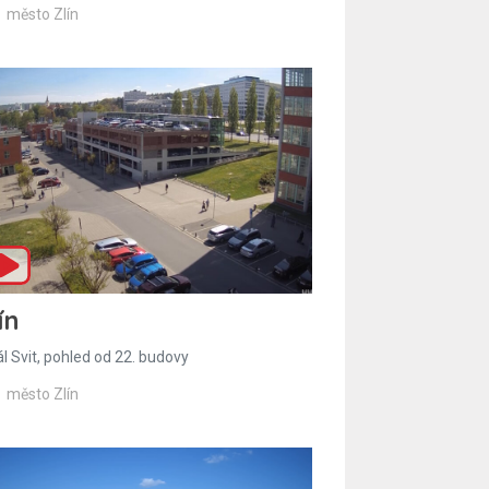
město Zlín
ín
l Svit, pohled od 22. budovy
město Zlín