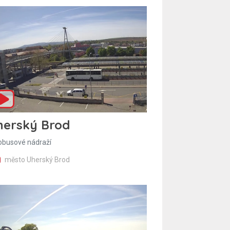
herský Brod
obusové nádraží
město Uherský Brod