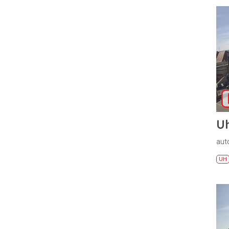
U
aut
UH