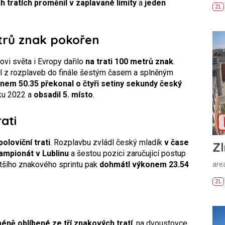
h tratích proměnil v zaplavané limity
a
jeden
ZL
trů znak pokořen
vi světa i Evropy dařilo
na trati 100 metrů znak
.
l z rozplaveb do finále šestým časem a splněným
nem 50.35
překonal o čtyři setiny sekundy český
ku 2022 a
obsadil 5. místo
.
rati
poloviční trati
. Rozplavbu zvládl český mladík
v čase
Zl
šampionát v Lublinu
a šestou pozici zaručující postup
ratšího znakového sprintu pak
dohmátl výkonem 23.54
areá
ZL
jméně oblíbené ze tří znakových tratí
, na dvoustovce.