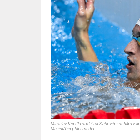
Miroslav Knedla prožil na Světovém poháru v 
Masini/Deepbluemedia