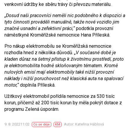
venkovní údržby ke sběru trávy či převozu materiálu.
„
Dosud naši pracovníci neměli nic podobného k dispozici a
tyto činnosti prováděli manuálně, takže nové vozidlo jim
značně usnadní a zefektivní práci,“
podotkla provozní
náměstkyně Kroměřížské nemocnice Hana Příleská.
Pro nákup elektromobilu se Kroměřížská nemocnice
rozhodla hned z několika důvodů.
„V současné době je
kladen důraz na šetrný přístup k životnímu prostředí, proto
je elektromobilita hodně skloňovaným tématem. Kromě
nulových emisí mají elektromobily také nižší provozní
náklady i nižší poruchovost než klasická auta na spalovací
motor,“
doplnila Příleská.
Užitkový elektromobil pořídila nemocnice za 530 tisíc
korun, přičemž až 200 tisíc korun by měla pokrýt dotace z
programu Zelená úsporám.
9. 8. 202211:02
Autor: Kateřina Háblová
Co se děje
KM