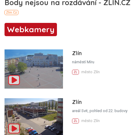
Webkamery
Zlín
náměstí Míru
město Zlín
ZL
Zlín
areál Svit, pohled od 22. budovy
město Zlín
ZL