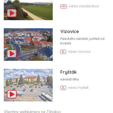
město Uherský Brod
UH
Vizovice
Palackého náměstí, pohled od
kostela
město Vizovice
ZL
Fryšták
náměstí Míru
město Fryšták
ZL
Všechny webkamery na Zlínsku>