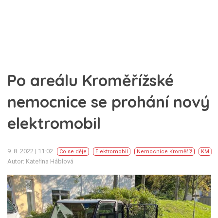
Po areálu Kroměřížské
nemocnice se prohání nový
elektromobil
9. 8. 2022 | 11:02
Co se děje
Elektromobil
Nemocnice Kroměříž
KM
Autor: Kateřina Háblová