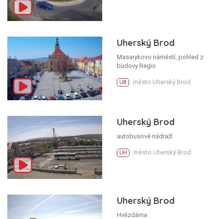
Uherský Brod
Masarykovo náměstí, pohled z
budovy Regio
město Uherský Brod
UB
Uherský Brod
autobusové nádraží
město Uherský Brod
UH
Uherský Brod
Hvězdárna