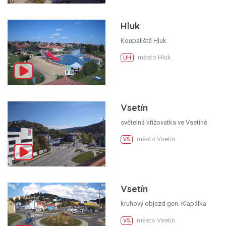
Hluk
Koupaliště Hluk
město Hluk
UH
Vsetín
světelná křižovatka ve Vsetíně
město Vsetín
VS
Vsetín
kruhový objezd gen. Klapálka
město Vsetín
VS