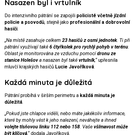
Nasazen byl i vrtulník
Do intenzivního pátrání se zapojili
policisté včetně jízdní
policie a psovodů
, stejně jako
profesionální a dobrovolní
hasiči
.
„
Na místě zasahuje celkem
23 hasičů z osmi jednotek
. Ti při
pátrání využívají také
6 čtyřkolek pro rychlý pohyb v terénu
.
Oblast je monitorována ze vzduchu pomocí
dronu ze
stanice Holešov
a nasazen byl také
vrtulník
,“
upřesnila
mluvčí krajských hasičů
Lucie Javoříková
.
Každá minuta je důležitá
Pátrání probíhá v širším perimetru a
každá minuta je
důležitá
.
„
Pokud jste chlapce viděli, nebo máte jakékoliv informace,
které by mohly vést k jeho nalezení, neváhejte a ihned
volejte tísňovou linku 112 nebo 158
. Vaše
všímavost může
být klíčová
,“
dodala Javoříková.