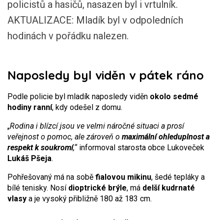
policistů a hasičů, nasazen byl i vrtulník.
AKTUALIZACE: Mladík byl v odpoledních
hodinách v pořádku nalezen.
Naposledy byl viděn v pátek ráno
Podle policie byl mladík naposledy viděn
okolo sedmé
hodiny ranní
, kdy odešel z domu.
„
Rodina i blízcí jsou ve velmi náročné situaci a prosí
veřejnost o pomoc, ale zároveň o
maximální ohleduplnost a
respekt k soukromí
,“
informoval starosta obce Lukoveček
Lukáš Pšeja
.
Pohřešovaný má na sobě
fialovou mikinu
, šedé tepláky a
bílé tenisky. Nosí
dioptrické brýle
, má
delší kudrnaté
vlasy
a je vysoký přibližně 180 až 183 cm.