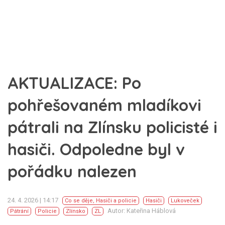
AKTUALIZACE: Po
pohřešovaném mladíkovi
pátrali na Zlínsku policisté i
hasiči. Odpoledne byl v
pořádku nalezen
24. 4. 2026 | 14:17
Co se děje
,
Hasiči a policie
Hasiči
Lukoveček
Autor: Kateřina Háblová
Pátrání
Policie
Zlínsko
ZL