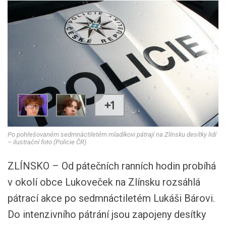
+1
Po pohřešovaném sedmnáctiletém mladíkovi pátrají na Zlínsku desítky lidí
– ilustrační foto (Policie ČR)
ZLÍNSKO – Od pátečních ranních hodin probíhá
v okolí obce Lukoveček na Zlínsku rozsáhlá
pátrací akce po sedmnáctiletém Lukáši Bárovi.
Do intenzivního pátrání jsou zapojeny desítky