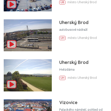
město Uherský Brod
UB
Uherský Brod
autobusové nádraží
město Uherský Brod
UH
Uherský Brod
Hvězdárna
město Uherský Brod
UH
Vizovice
Palackého náměstí, pohled od