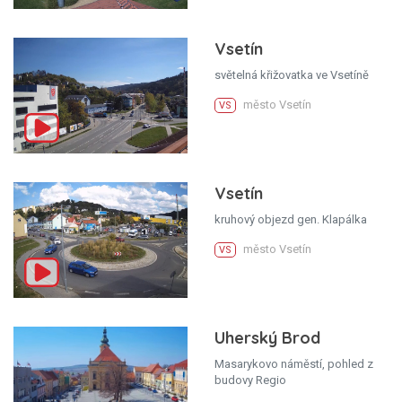
Vsetín
světelná křižovatka ve Vsetíně
město Vsetín
VS
Vsetín
kruhový objezd gen. Klapálka
město Vsetín
VS
Uherský Brod
Masarykovo náměstí, pohled z
budovy Regio