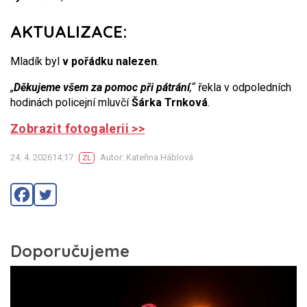
AKTUALIZACE:
Mladík byl
v pořádku nalezen
.
„
Děkujeme všem za pomoc při pátrání
,“
řekla v odpoledních
hodinách policejní mluvčí
Šárka Trnková
.
Zobrazit fotogalerii >>
24. 4. 202614:17
Autor: Kateřina Háblová
ZL