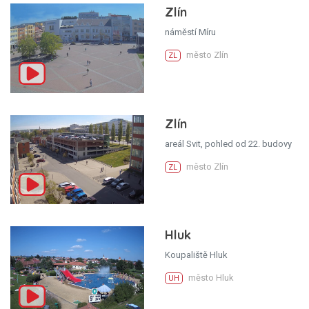
Zlín
náměstí Míru
město Zlín
ZL
Zlín
areál Svit, pohled od 22. budovy
město Zlín
ZL
Hluk
Koupaliště Hluk
město Hluk
UH