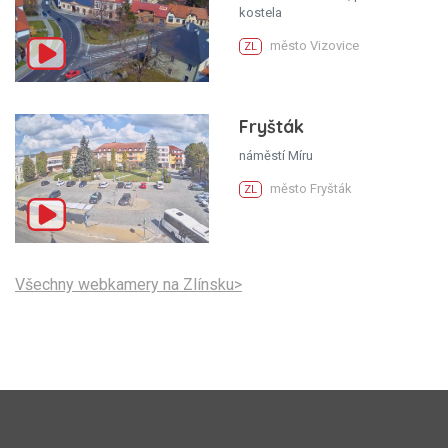
kostela
město Vizovice
ZL
Fryšták
náměstí Míru
město Fryšták
ZL
Všechny webkamery na Zlínsku>